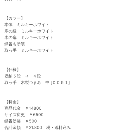
【カラー】
本体 ミルキーホワイト
扉の縁 ミルキーホワイト
木の扉 ミルキーホワイト
蝶番も塗装
取っ手 ミルキーホワイト
【仕様】
収納５段 → ４段
取っ手 木製つまみ 中 [００５１]
【料金】
商品代金 ￥14800
サイズ変更 ￥6500
蝶番塗装 ￥500
合計金額 ￥21.800 税・送料込み