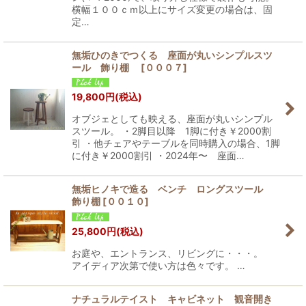
横幅１００ｃｍ以上にサイズ変更の場合は、固
定…
無垢ひのきでつくる 座面が丸いシンプルスツ
ール 飾り棚
[
０００７
]
19,800
円
(税込)
オブジェとしても映える、座面が丸いシンプル
スツール。 ・2脚目以降 1脚に付き￥2000割
引 ・他チェアやテーブルを同時購入の場合、1脚
に付き￥2000割引 ・2024年〜 座面…
無垢ヒノキで造る ベンチ ロングスツール
飾り棚
[
００１０
]
25,800
円
(税込)
お庭や、エントランス、リビングに・・・。
アイディア次第で使い方は色々です。 …
ナチュラルテイスト キャビネット 観音開き