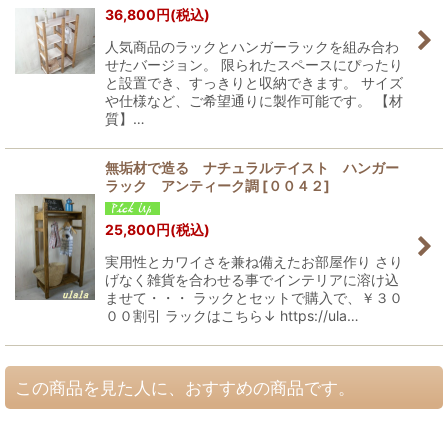
36,800
円
(税込)
人気商品のラックとハンガーラックを組み合わ
せたバージョン。 限られたスペースにぴったり
と設置でき、すっきりと収納できます。 サイズ
や仕様など、ご希望通りに製作可能です。 【材
質】…
無垢材で造る ナチュラルテイスト ハンガー
ラック アンティーク調
[
００４２
]
25,800
円
(税込)
実用性とカワイさを兼ね備えたお部屋作り さり
げなく雑貨を合わせる事でインテリアに溶け込
ませて・・・ ラックとセットで購入で、￥３０
００割引 ラックはこちら↓ https://ula…
この商品を見た人に、おすすめの商品です。