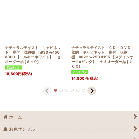
ナチュラルテイスト キャビネッ
ナチュラルテイスト ＣＤ・ＤＶＤ
ト 扉付 収納棚 h930 w450
収納 キャビネット 扉付 収納
d300 【ミルキーホワイト】 セミ
棚 h822 w250 d195 【ステインオ
オーダー品
[
＃４０
]
ーク×ピンク】 セミオーダー品
[
＃
６０
]
18,800
円
(税込)
14,800
円
(税込)
ホーム
お色サンプル