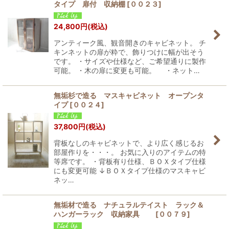
タイプ 扉付 収納棚
[
００２３
]
24,800
円
(税込)
アンティーク風、観音開きのキャビネット。 チ
キンネットの扉が粋で、飾りつけに幅が出そう
です。 ・サイズや仕様など、ご希望通りに製作
可能。 ・木の扉に変更も可能。 ・ネット…
無垢杉で造る マスキャビネット オープンタ
イプ
[
００２４
]
37,800
円
(税込)
背板なしのキャビネットで、より広く感じるお
部屋作りを・・・。 お気に入りのアイテムの特
等席です。 ・背板有り仕様、ＢＯＸタイプ仕様
にも変更可能 ↓ＢＯＸタイプ仕様のマスキャビ
ネッ…
無垢材で造る ナチュラルテイスト ラック＆
ハンガーラック 収納家具
[
００７９
]