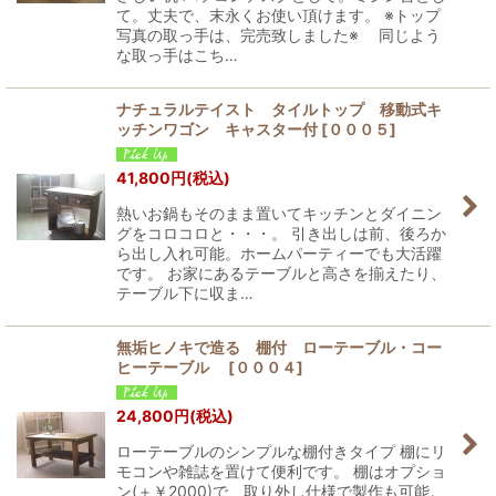
て。丈夫で、末永くお使い頂けます。 ※トップ
写真の取っ手は、完売致しました※ 同じよう
な取っ手はこち…
ナチュラルテイスト タイルトップ 移動式キ
ッチンワゴン キャスター付
[
０００５
]
41,800
円
(税込)
熱いお鍋もそのまま置いてキッチンとダイニン
グをコロコロと・・・。 引き出しは前、後ろか
ら出し入れ可能。ホームパーティーでも大活躍
です。 お家にあるテーブルと高さを揃えたり、
テーブル下に収ま…
無垢ヒノキで造る 棚付 ローテーブル・コー
ヒーテーブル
[
０００４
]
24,800
円
(税込)
ローテーブルのシンプルな棚付きタイプ 棚にリ
モコンや雑誌を置けて便利です。 棚はオプショ
ン(＋￥2000)で、取り外し仕様で製作も可能。