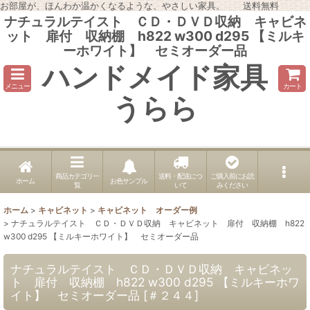
お部屋が、ほんわか温かくなるような、やさしい家具。 送料無料
ナチュラルテイスト ＣＤ・ＤＶＤ収納 キャビネ
ット 扉付 収納棚 h822 w300 d295 【ミルキ
ーホワイト】 セミオーダー品
ハンドメイド家具
メニュー
カート
うらら
商品カテゴリ一
送料・配送につ
ご購入前にお読
ホーム
お色サンプル
覧
いて
みください
ホーム
>
キャビネット
>
キャビネット オーダー例
>
ナチュラルテイスト ＣＤ・ＤＶＤ収納 キャビネット 扉付 収納棚 h822
w300 d295 【ミルキーホワイト】 セミオーダー品
ナチュラルテイスト ＣＤ・ＤＶＤ収納 キャビネッ
ト 扉付 収納棚 h822 w300 d295 【ミルキーホワ
イト】 セミオーダー品
[
＃２４４
]