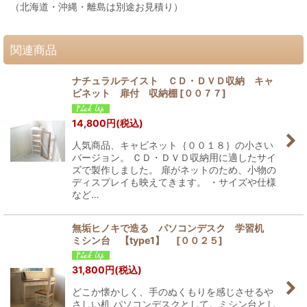
（北海道・沖縄・離島は別途お見積り）
関連商品
ナチュラルテイスト ＣＤ・ＤＶＤ収納 キャ
ビネット 扉付 収納棚
[
００７７
]
14,800
円
(税込)
人気商品、キャビネット｛００１８｝の小さい
バージョン。 ＣＤ・ＤＶＤ収納用に適したサイ
ズで製作しました。 扉がネットのため、小物の
ディスプレイも映えてきます。 ・サイズや仕様
など…
無垢ヒノキで造る パソコンデスク 学習机
ミシン台 【type1】
[
００２５
]
31,800
円
(税込)
どこか懐かしく、手のぬくもりを感じさせるや
さしい机 パソコンデスクとして。ミシン台とし