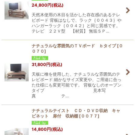
24,800
円
(税込)
天然木使用の木目を活かした存在感のあるテレ
ビボード 背板はなしで、ラック｛００４３｝や
ハンガーラック｛００４２｝と同じ質感です。
テレビ ２２Ｖ型 【材質】 無垢ＳＰ…
ナチュラルな雰囲気のＴＶボード ｂタイプ
[
０
０７０
]
31,800
円
(税込)
天板に檜を使用した、ナチュラルな雰囲気のテ
レビボード 細かなサイズ変更や、ご用途に合っ
た仕様にも変更可能です。 背板なしのオープン
タイプ 見本写
真 テ…
ナチュラルテイスト ＣＤ・ＤＶＤ収納 キャ
ビネット 扉付 収納棚
[
００７７
]
14,800
円
(税込)