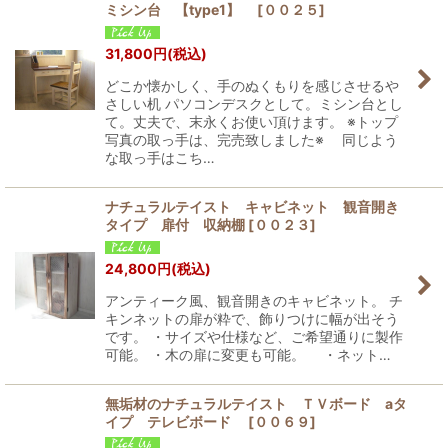
ミシン台 【type1】
[
００２５
]
31,800
円
(税込)
どこか懐かしく、手のぬくもりを感じさせるや
さしい机 パソコンデスクとして。ミシン台とし
て。丈夫で、末永くお使い頂けます。 ※トップ
写真の取っ手は、完売致しました※ 同じよう
な取っ手はこち…
ナチュラルテイスト キャビネット 観音開き
タイプ 扉付 収納棚
[
００２３
]
24,800
円
(税込)
アンティーク風、観音開きのキャビネット。 チ
キンネットの扉が粋で、飾りつけに幅が出そう
です。 ・サイズや仕様など、ご希望通りに製作
可能。 ・木の扉に変更も可能。 ・ネット…
無垢材のナチュラルテイスト ＴＶボード aタ
イプ テレビボード
[
００６９
]