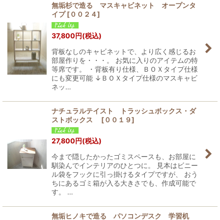
無垢杉で造る マスキャビネット オープンタ
イプ
[
００２４
]
37,800
円
(税込)
背板なしのキャビネットで、より広く感じるお
部屋作りを・・・。 お気に入りのアイテムの特
等席です。 ・背板有り仕様、ＢＯＸタイプ仕様
にも変更可能 ↓ＢＯＸタイプ仕様のマスキャビ
ネッ…
ナチュラルテイスト トラッシュボックス・ダ
ストボックス
[
００１９
]
27,800
円
(税込)
今まで隠したかったゴミスペースも、お部屋に
馴染んでインテリアのひとつに。 見本はビニー
ル袋をフックに引っ掛けるタイプですが、 おう
ちにあるゴミ箱が入る大きさでも、作成可能で
す。 …
無垢ヒノキで造る パソコンデスク 学習机