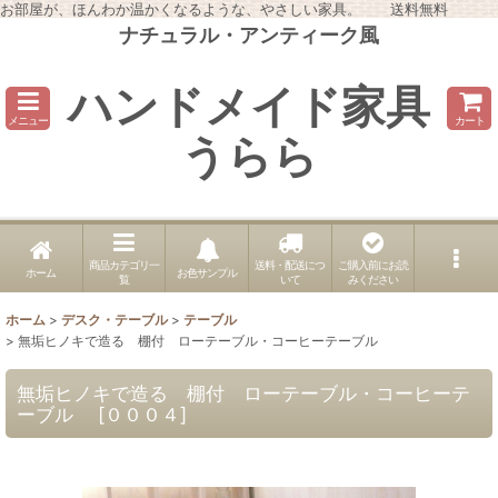
お部屋が、ほんわか温かくなるような、やさしい家具。 送料無料
ナチュラル・アンティーク風
ハンドメイド家具
メニュー
カート
うらら
商品カテゴリ一
送料・配送につ
ご購入前にお読
ホーム
お色サンプル
覧
いて
みください
ホーム
>
デスク・テーブル
>
テーブル
>
無垢ヒノキで造る 棚付 ローテーブル・コーヒーテーブル
無垢ヒノキで造る 棚付 ローテーブル・コーヒーテ
ーブル
[
０００４
]