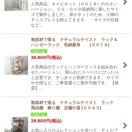
人気商品、キャビネット｛００１８｝の小さい
バージョン。 ＣＤ・ＤＶＤ収納用に適したサイ
ズで製作しました。 扉がネットのため、小物の
ディスプレイも映えてきます。 ・サイズや仕様
など…
無垢材で造る ナチュラルテイスト ラック＆
ハンガーラック 収納家具
[
００７９
]
36,800
円
(税込)
人気商品のラックとハンガーラックを組み合わ
せたバージョン。 限られたスペースにぴったり
と設置でき、すっきりと収納できます。 サイズ
や仕様など、ご希望通りに製作可能です。 【材
質】…
無垢材で造る ナチュラルテイスト ラック
商品棚 飾り棚 店舗什器
[
００４３
]
29,800
円
(税込)
お気に入りのコレクションを並べて、ディスプ