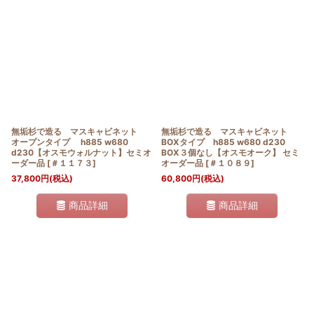
並び順
:
絞り込む
無垢杉で造る マスキャビネット
無垢杉で造る マスキャビネット
オープンタイプ h885 w680
BOXタイプ h885 w680 d230
d230【オスモウォルナット】セミオ
BOX３個なし【オスモオーク】 セミ
ーダー品
[
＃１１７３
]
オーダー品
[
＃１０８９
]
37,800
円
(税込)
60,800
円
(税込)
商品詳細
商品詳細