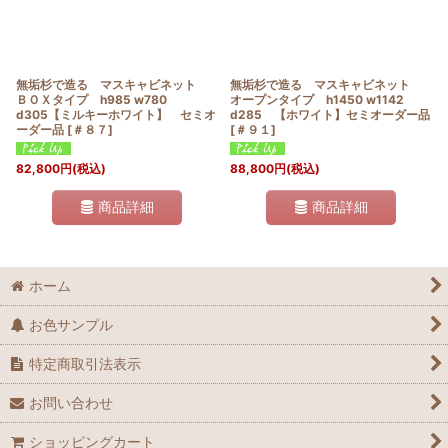
無垢杉で造る マスキャビネット
無垢杉で造る マスキャビネット
ＢＯＸタイプ h985 w780
オープンタイプ h1450 w1142
d305【ミルキーホワイト】 セミオ
d285 【ホワイト】セミオーダー品
ーダー品
[
＃８７
]
[
＃９１
]
82,800
円
(税込)
88,800
円
(税込)
商品詳細
商品詳細
ホーム
お色サンプル
特定商取引法表示
お問い合わせ
ショッピングカート