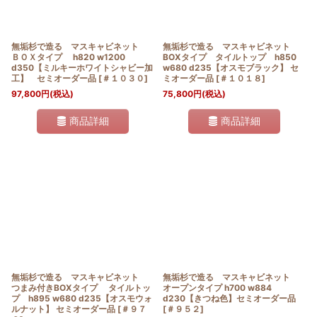
無垢杉で造る マスキャビネット
無垢杉で造る マスキャビネット
ＢＯＸタイプ h820 w1200
BOXタイプ タイルトップ h850
d350【ミルキーホワイトシャビー加
w680 d235【オスモブラック】 セ
工】 セミオーダー品
[
＃１０３０
]
ミオーダー品
[
＃１０１８
]
97,800
円
(税込)
75,800
円
(税込)
商品詳細
商品詳細
無垢杉で造る マスキャビネット
無垢杉で造る マスキャビネット
つまみ付きBOXタイプ タイルトッ
オープンタイプ h700 w884
プ h895 w680 d235【オスモウォ
d230【きつね色】セミオーダー品
ルナット】 セミオーダー品
[
＃９７
[
＃９５２
]