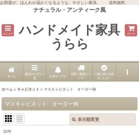
お部屋が、ほんわか温かくなるような、やさしい家具。 送料無料
ナチュラル・アンティーク風
ハンドメイド家具
メニュー
カート
うらら
商品カテゴリ一
送料・配送につ
ご購入前にお読
ホーム
お色サンプル
覧
いて
みください
ホーム
>
キャビネット
>
マスキャビネット オーダー例
マスキャビネット オーダー例
表示順変更
閉じる
20
件
表示数
: