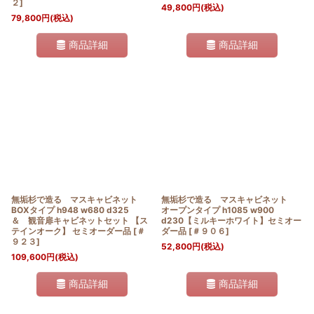
２
]
49,800
円
(税込)
79,800
円
(税込)
商品詳細
商品詳細
無垢杉で造る マスキャビネット
無垢杉で造る マスキャビネット
BOXタイプ h948 w680 d325
オープンタイプ h1085 w900
＆ 観音扉キャビネットセット 【ス
d230【ミルキーホワイト】セミオー
テインオーク】 セミオーダー品
[
＃
ダー品
[
＃９０６
]
９２３
]
52,800
円
(税込)
109,600
円
(税込)
商品詳細
商品詳細