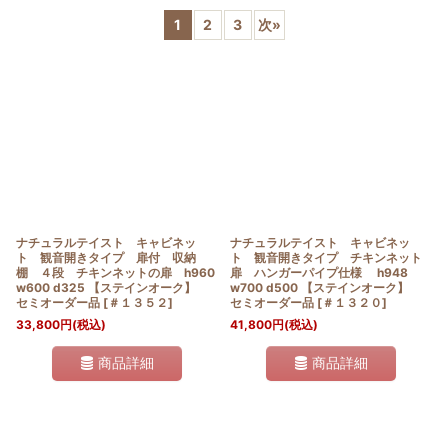
1
2
3
次
»
並び順
:
絞り込む
ナチュラルテイスト キャビネッ
ナチュラルテイスト キャビネッ
ト 観音開きタイプ 扉付 収納
ト 観音開きタイプ チキンネット
棚 ４段 チキンネットの扉 h960
扉 ハンガーパイプ仕様 h948
w600 d325 【ステインオーク】
w700 d500 【ステインオーク】
セミオーダー品
[
＃１３５２
]
セミオーダー品
[
＃１３２０
]
33,800
円
(税込)
41,800
円
(税込)
商品詳細
商品詳細