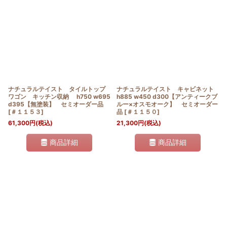
ナチュラルテイスト タイルトップ
ナチュラルテイスト キャビネット
ワゴン キッチン収納 h750 w695
h885 w450 d300【アンティークブ
d395【無塗装】 セミオーダー品
ルー×オスモオーク】 セミオーダー
[
＃１１５３
]
品
[
＃１１５０
]
61,300
円
(税込)
21,300
円
(税込)
商品詳細
商品詳細