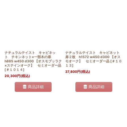
ナチュラルテイスト キャビネッ
ナチュラルテイスト キャビネット
ト チキンネット×一部木の扉
扉２枚 h1572 w450 d300 【オス
h885 w450 d300 【オスモブッラク
モオーク】 セミオーダー品
[
＃１０
×ステインオーク】 セミオーダー品
１３
]
[
＃１０１４
]
37,800
円
(税込)
20,300
円
(税込)
商品詳細
商品詳細