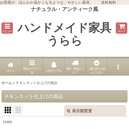
お部屋が、ほんわか温かくなるような、やさしい家具。 送料無料
ナチュラル・アンティーク風
ハンドメイド家具
メニュー
カート
うらら
商品カテゴリ一
送料・配送につ
ご購入前にお読
ホーム
お色サンプル
覧
いて
みください
ホーム
>
チキンネット仕上げの商品
チキンネット仕上げの商品
表示順変更
閉じる
168
件
表示数
: