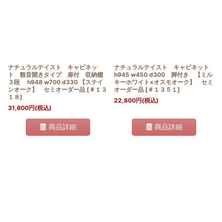
ナチュラルテイスト キャビネッ
ナチュラルテイスト キャビネット
ト 観音開きタイプ 扉付 収納棚
h945 w450 d300 脚付き 【ミル
３段 h948 w700 d330 【ステイ
キーホワイト×オスモオーク】 セミ
ンオーク】 セミオーダー品
[
＃１３
オーダー品
[
＃１３５１
]
１８
]
22,800
円
(税込)
31,800
円
(税込)
商品詳細
商品詳細