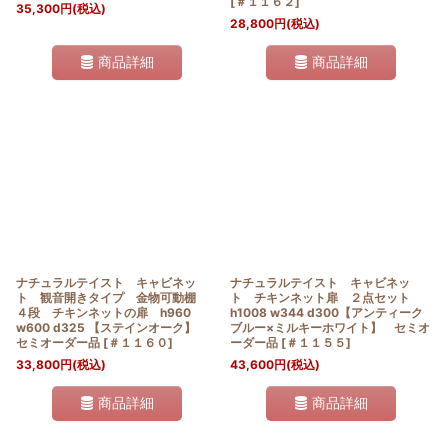
[
＃１１６２
]
35,300
円
(税込)
28,800
円
(税込)
商品詳細
商品詳細
ナチュラルテイスト キャビネッ
ナチュラルテイスト キャビネッ
ト 観音開きタイプ 金物可動棚
ト チキンネット扉 ２点セット
４段 チキンネットの扉 h960
h1008 w344 d300【アンティーク
w600 d325 【ステインオーク】
ブルー×ミルキーホワイト】 セミオ
セミオーダー品
[
＃１１６０
]
ーダー品
[
＃１１５５
]
33,800
円
(税込)
43,600
円
(税込)
商品詳細
商品詳細