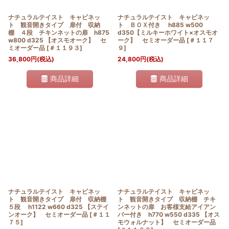
ナチュラルテイスト キャビネッ
ナチュラルテイスト キャビネッ
ト 観音開きタイプ 扉付 収納
ト ＢＯＸ付き h885 w500
棚 ４段 チキンネットの扉 h875
d350【ミルキーホワイト×オスモオ
w800 d325 【オスモオーク】 セ
ーク】 セミオーダー品
[
＃１１７
ミオーダー品
[
＃１１９３
]
９
]
36,800
円
(税込)
24,800
円
(税込)
商品詳細
商品詳細
ナチュラルテイスト キャビネッ
ナチュラルテイスト キャビネッ
ト 観音開きタイプ 扉付 収納棚
ト 観音開きタイプ 収納棚 チキ
５段 h1122 w660 d325 【ステイ
ンネットの扉 お客様支給アイアン
ンオーク】 セミオーダー品
[
＃１１
バー付き h770 w550 d335 【オス
７５
]
モウォルナット】 セミオーダー品