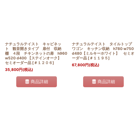
ナチュラルテイスト キャビネッ
ナチュラルテイスト タイルトップ
ト 観音開きタイプ 扉付 収納
ワゴン キッチン収納 h780 w750
棚 ４段 チキンネットの扉 h960
d480【ミルキーホワイト】 セミオ
w520 d400 【ステインオーク】
ーダー品
[
＃１１９５
]
セミオーダー品
[
＃１２０６
]
67,800
円
(税込)
35,800
円
(税込)
商品詳細
商品詳細