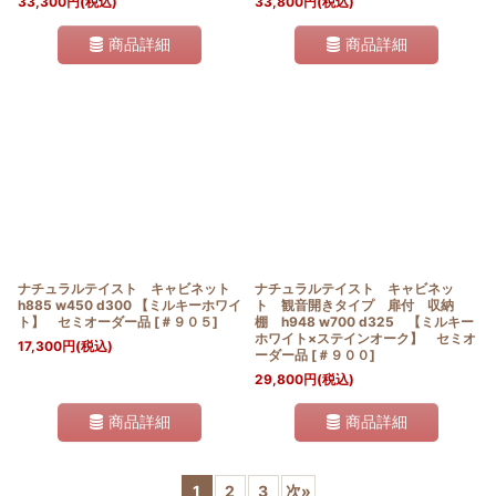
33,300
円
(税込)
33,800
円
(税込)
商品詳細
商品詳細
ナチュラルテイスト キャビネット
ナチュラルテイスト キャビネッ
h885 w450 d300 【ミルキーホワイ
ト 観音開きタイプ 扉付 収納
ト】 セミオーダー品
[
＃９０５
]
棚 h948 w700 d325 【ミルキー
ホワイト×ステインオーク】 セミオ
17,300
円
(税込)
ーダー品
[
＃９００
]
29,800
円
(税込)
商品詳細
商品詳細
1
2
3
次
»