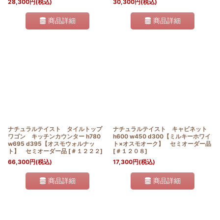
28,300
円
(税込)
30,300
円
(税込)
商品詳細
商品詳細
ナチュラルテイスト タイルトップ
ナチュラルテイスト キャビネット
ワゴン キッチンカウンター h780
h600 w450 d300【ミルキーホワイ
w695 d395【オスモウォルナッ
ト×オスモオーク】 セミオーダー品
ト】 セミオーダー品
[
＃１２２２
]
[
＃１２０８
]
66,300
円
(税込)
17,300
円
(税込)
商品詳細
商品詳細