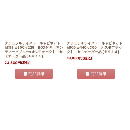
ナチュラルテイスト キャビネット
ナチュラルテイスト キャビネット
h885 w300 d225 BOX付き【アン
h900 w440 d300 【オスモブラッ
ティークブルー×オスモオーク】 セ
ク】 セミオーダー品
[
＃９１４
]
ミオーダー品
[
＃９１５
]
18,800
円
(税込)
23,800
円
(税込)
商品詳細
商品詳細