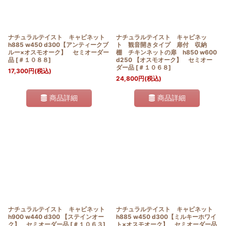
ナチュラルテイスト キャビネット
ナチュラルテイスト キャビネッ
h885 w450 d300【アンティークブ
ト 観音開きタイプ 扉付 収納
ルー×オスモオーク】 セミオーダー
棚 チキンネットの扉 h850 w600
品
[
＃１０８８
]
d250 【オスモオーク】 セミオー
ダー品
[
＃１０６８
]
17,300
円
(税込)
24,800
円
(税込)
商品詳細
商品詳細
ナチュラルテイスト キャビネット
ナチュラルテイスト キャビネット
h900 w440 d300 【ステインオー
h885 w450 d300【ミルキーホワイ
ク】 セミオーダー品
[
＃１０６３
]
ト×オスモオーク】 セミオーダー品