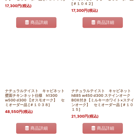
[
＃１０４２
]
17,300
円
(税込)
17,300
円
(税込)
商品詳細
商品詳細
ナチュラルテイスト キャビネット
ナチュラルテイスト キャビネット
壁面チキンネット仕様 h1300
h885 w450 d300 ステインオーク
w500 d300 【オスモオーク】 セ
BOX付き【ミルキーホワイト×ステイ
ミオーダー品
[
＃１０３８
]
ンオーク】 セミオーダー品
[
＃１０
１５
]
48,550
円
(税込)
21,300
円
(税込)
商品詳細
商品詳細