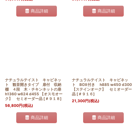
商品詳細
商品詳細
ナチュラルテイスト キャビネッ
ナチュラルテイスト キャビネッ
ト 観音開きタイプ 扉付 収納
ト BOX付き h885 w450 d300
棚 ４段 木・チキンネットの扉
【ステインオーク】 セミオーダー
h1360 w624 d455 【オスモオー
品
[
＃９１６
]
ク】 セミオーダー品
[
＃９１８
]
21,300
円
(税込)
56,800
円
(税込)
商品詳細
商品詳細