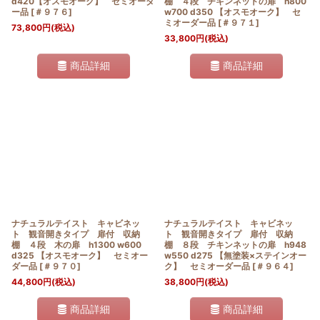
d420【オスモオーク】 セミオーダ
棚 ４段 チキンネットの扉 h800
ー品
[
＃９７６
]
w700 d350 【オスモオーク】 セ
ミオーダー品
[
＃９７１
]
73,800
円
(税込)
33,800
円
(税込)
商品詳細
商品詳細
ナチュラルテイスト キャビネッ
ナチュラルテイスト キャビネッ
ト 観音開きタイプ 扉付 収納
ト 観音開きタイプ 扉付 収納
棚 ４段 木の扉 h1300 w600
棚 ８段 チキンネットの扉 h948
d325 【オスモオーク】 セミオー
w550 d275 【無塗装×ステインオー
ダー品
[
＃９７０
]
ク】 セミオーダー品
[
＃９６４
]
44,800
円
(税込)
38,800
円
(税込)
商品詳細
商品詳細