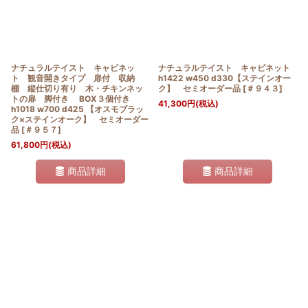
ナチュラルテイスト キャビネッ
ナチュラルテイスト キャビネット
ト 観音開きタイプ 扉付 収納
h1422 w450 d330【ステインオー
棚 縦仕切り有り 木・チキンネッ
ク】 セミオーダー品
[
＃９４３
]
トの扉 脚付き BOX３個付き
41,300
円
(税込)
h1018 w700 d425 【オスモブラッ
ク×ステインオーク】 セミオーダー
品
[
＃９５７
]
61,800
円
(税込)
商品詳細
商品詳細