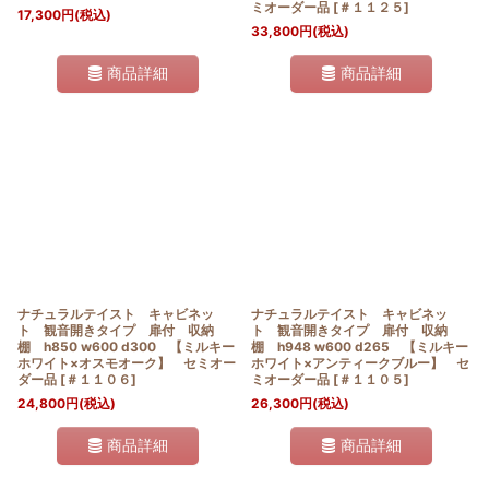
ミオーダー品
[
＃１１２５
]
17,300
円
(税込)
33,800
円
(税込)
商品詳細
商品詳細
ナチュラルテイスト キャビネッ
ナチュラルテイスト キャビネッ
ト 観音開きタイプ 扉付 収納
ト 観音開きタイプ 扉付 収納
棚 h850 w600 d300 【ミルキー
棚 h948 w600 d265 【ミルキー
ホワイト×オスモオーク】 セミオー
ホワイト×アンティークブルー】 セ
ダー品
[
＃１１０６
]
ミオーダー品
[
＃１１０５
]
24,800
円
(税込)
26,300
円
(税込)
商品詳細
商品詳細