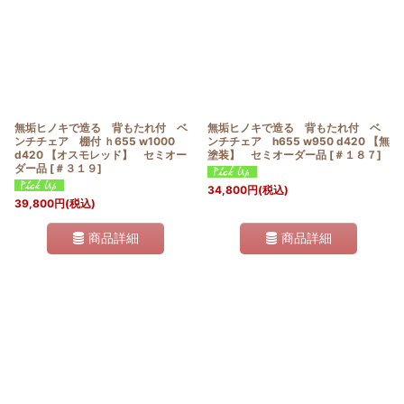
無垢ヒノキで造る 背もたれ付 ベ
無垢ヒノキで造る 背もたれ付 ベ
ンチチェア 棚付 ｈ655 w1000
ンチチェア h655 w950 d420 【無
d420 【オスモレッド】 セミオー
塗装】 セミオーダー品
[
＃１８７
]
ダー品
[
＃３１９
]
34,800
円
(税込)
39,800
円
(税込)
商品詳細
商品詳細