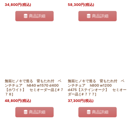
34,800
円
(税込)
58,300
円
(税込)
商品詳細
商品詳細
無垢ヒノキで造る 背もたれ付 ベ
無垢ヒノキで造る 背もたれ付 ベ
ンチチェア h840 w1570 d400
ンチチェア h800 w1200
【ホワイト】 セミオーダー品
[
＃７
d475【ステインオーク】 セミオー
７８
]
ダー品
[
＃７７７
]
48,800
円
(税込)
37,300
円
(税込)
商品詳細
商品詳細