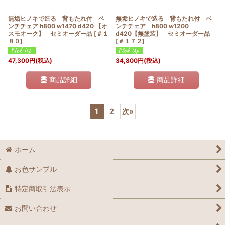
無垢ヒノキで造る 背もたれ付 ベ
無垢ヒノキで造る 背もたれ付 ベ
ンチチェア h800 w1470 d420 【オ
ンチチェア h800 w1200
スモオーク】 セミオーダー品
[
＃１
d420【無塗装】 セミオーダー品
８０
]
[
＃１７２
]
47,300
円
(税込)
34,800
円
(税込)
商品詳細
商品詳細
1
2
次
»
ホーム
お色サンプル
特定商取引法表示
お問い合わせ