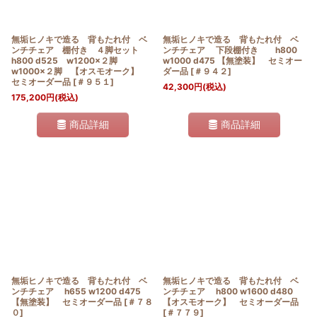
無垢ヒノキで造る 背もたれ付 ベ
無垢ヒノキで造る 背もたれ付 ベ
ンチチェア 棚付き ４脚セット
ンチチェア 下段棚付き h800
h800 d525 w1200×２脚
w1000 d475 【無塗装】 セミオー
w1000×２脚 【オスモオーク】
ダー品
[
＃９４２
]
セミオーダー品
[
＃９５１
]
42,300
円
(税込)
175,200
円
(税込)
商品詳細
商品詳細
無垢ヒノキで造る 背もたれ付 ベ
無垢ヒノキで造る 背もたれ付 ベ
ンチチェア h655 w1200 d475
ンチチェア h800 w1600 d480
【無塗装】 セミオーダー品
[
＃７８
【オスモオーク】 セミオーダー品
０
]
[
＃７７９
]