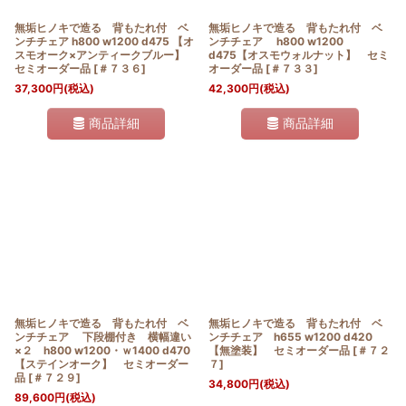
無垢ヒノキで造る 背もたれ付 ベ
無垢ヒノキで造る 背もたれ付 ベ
ンチチェア h800 w1200 d475 【オ
ンチチェア h800 w1200
スモオーク×アンティークブルー】
d475【オスモウォルナット】 セミ
セミオーダー品
[
＃７３６
]
オーダー品
[
＃７３３
]
37,300
円
(税込)
42,300
円
(税込)
商品詳細
商品詳細
無垢ヒノキで造る 背もたれ付 ベ
無垢ヒノキで造る 背もたれ付 ベ
ンチチェア 下段棚付き 横幅違い
ンチチェア h655 w1200 d420
×２ h800 w1200・ｗ1400 d470
【無塗装】 セミオーダー品
[
＃７２
【ステインオーク】 セミオーダー
７
]
品
[
＃７２９
]
34,800
円
(税込)
89,600
円
(税込)