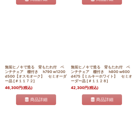
無垢ヒノキで造る 背もたれ付 ベ
無垢ヒノキで造る 背もたれ付 ベ
ンチチェア 棚付き h790 w1200
ンチチェア 棚付き h800 w600
d500【オスモオーク】 セミオーダ
d475【ミルキーホワイト】 セミオ
ー品
[
＃１１７２
]
ーダー品
[
＃１１２８
]
46,300
円
(税込)
42,300
円
(税込)
商品詳細
商品詳細