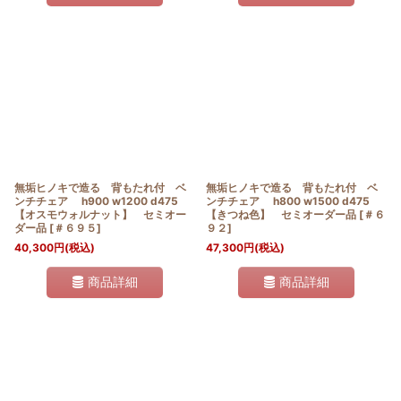
無垢ヒノキで造る 背もたれ付 ベ
無垢ヒノキで造る 背もたれ付 ベ
ンチチェア h900 w1200 d475
ンチチェア h800 w1500 d475
【オスモウォルナット】 セミオー
【きつね色】 セミオーダー品
[
＃６
ダー品
[
＃６９５
]
９２
]
40,300
円
(税込)
47,300
円
(税込)
商品詳細
商品詳細