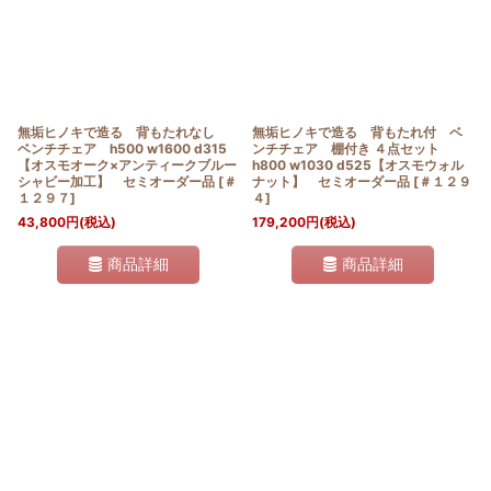
無垢ヒノキで造る 背もたれなし
無垢ヒノキで造る 背もたれ付 ベ
ベンチチェア h500 w1600 d315
ンチチェア 棚付き ４点セット
【オスモオーク×アンティークブルー
h800 w1030 d525【オスモウォル
シャビー加工】 セミオーダー品
[
＃
ナット】 セミオーダー品
[
＃１２９
１２９７
]
４
]
43,800
円
(税込)
179,200
円
(税込)
商品詳細
商品詳細