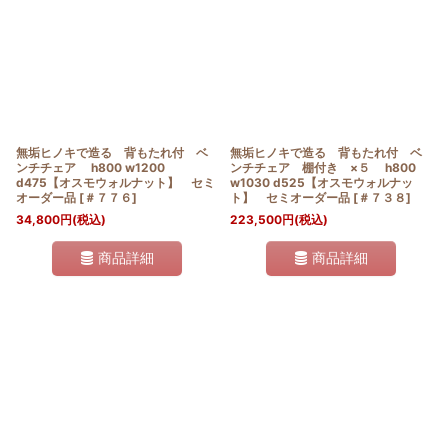
無垢ヒノキで造る 背もたれ付 ベ
無垢ヒノキで造る 背もたれ付 ベ
ンチチェア h800 w1200
ンチチェア 棚付き ×５ h800
d475【オスモウォルナット】 セミ
w1030 d525【オスモウォルナッ
オーダー品
[
＃７７６
]
ト】 セミオーダー品
[
＃７３８
]
34,800
円
(税込)
223,500
円
(税込)
商品詳細
商品詳細