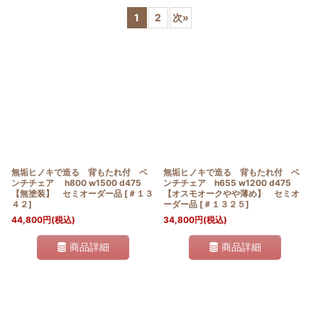
1
2
次
»
並び順
:
絞り込む
無垢ヒノキで造る 背もたれ付 ベ
無垢ヒノキで造る 背もたれ付 ベ
ンチチェア h800 w1500 d475
ンチチェア h655 w1200 d475
【無塗装】 セミオーダー品
[
＃１３
【オスモオークやや薄め】 セミオ
４２
]
ーダー品
[
＃１３２５
]
44,800
円
(税込)
34,800
円
(税込)
商品詳細
商品詳細