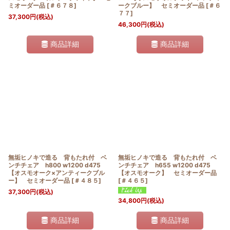
ミオーダー品
[
＃６７８
]
ークブルー】 セミオーダー品
[
＃６
７７
]
37,300
円
(税込)
46,300
円
(税込)
商品詳細
商品詳細
無垢ヒノキで造る 背もたれ付 ベ
無垢ヒノキで造る 背もたれ付 ベ
ンチチェア h800 w1200 d475
ンチチェア h655 w1200 d475
【オスモオーク×アンティークブル
【オスモオーク】 セミオーダー品
ー】 セミオーダー品
[
＃４８５
]
[
＃４６５
]
37,300
円
(税込)
34,800
円
(税込)
商品詳細
商品詳細