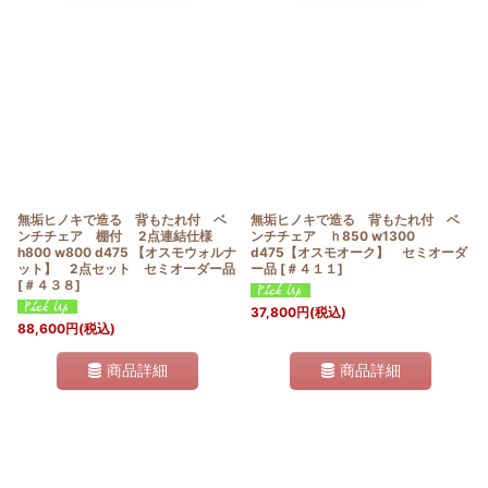
無垢ヒノキで造る 背もたれ付 ベ
無垢ヒノキで造る 背もたれ付 ベ
ンチチェア 棚付 2点連結仕様
ンチチェア ｈ850 w1300
h800 w800 d475 【オスモウォルナ
d475【オスモオーク】 セミオーダ
ット】 2点セット セミオーダー品
ー品
[
＃４１１
]
[
＃４３８
]
37,800
円
(税込)
88,600
円
(税込)
商品詳細
商品詳細