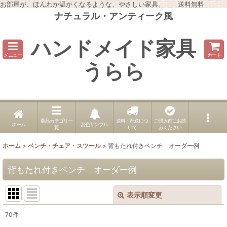
お部屋が、ほんわか温かくなるような、やさしい家具。 送料無料
ナチュラル・アンティーク風
ハンドメイド家具
メニュー
カート
うらら
商品カテゴリ一
送料・配送につ
ご購入前にお読
ホーム
お色サンプル
覧
いて
みください
ホーム
>
ベンチ・チェア・スツール
>
背もたれ付きベンチ オーダー例
背もたれ付きベンチ オーダー例
表示順変更
閉じる
70
件
表示数
: