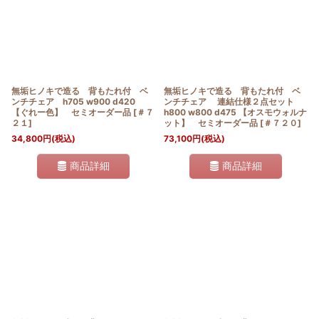
無垢ヒノキで造る 背もたれ付 ベ
無垢ヒノキで造る 背もたれ付 ベ
ンチチェア h705 w900 d420
ンチチェア 連結仕様２点セット
【ぐれー色】 セミオーダー品
[
＃７
h800 w800 d475 【オスモウォルナ
２１
]
ット】 セミオーダー品
[
＃７２０
]
34,800
円
(税込)
73,100
円
(税込)
商品詳細
商品詳細