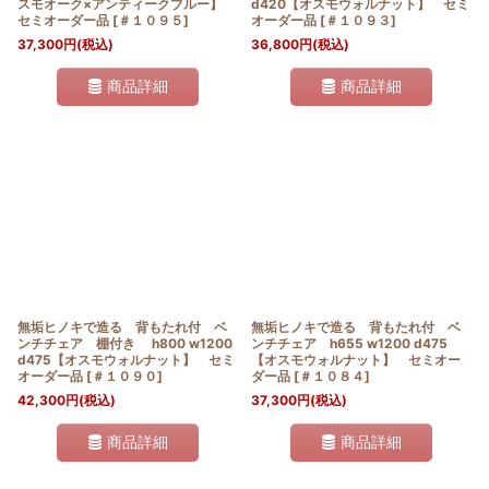
スモオーク×アンティークブルー】
d420【オスモウォルナット】 セミ
セミオーダー品
[
＃１０９５
]
オーダー品
[
＃１０９３
]
37,300
円
(税込)
36,800
円
(税込)
商品詳細
商品詳細
無垢ヒノキで造る 背もたれ付 ベ
無垢ヒノキで造る 背もたれ付 ベ
ンチチェア 棚付き h800 w1200
ンチチェア h655 w1200 d475
d475【オスモウォルナット】 セミ
【オスモウォルナット】 セミオー
オーダー品
[
＃１０９０
]
ダー品
[
＃１０８４
]
42,300
円
(税込)
37,300
円
(税込)
商品詳細
商品詳細