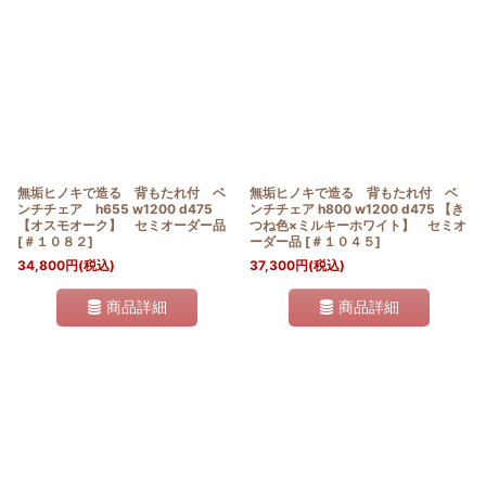
無垢ヒノキで造る 背もたれ付 ベ
無垢ヒノキで造る 背もたれ付 ベ
ンチチェア h655 w1200 d475
ンチチェア h800 w1200 d475 【き
【オスモオーク】 セミオーダー品
つね色×ミルキーホワイト】 セミオ
[
＃１０８２
]
ーダー品
[
＃１０４５
]
34,800
円
(税込)
37,300
円
(税込)
商品詳細
商品詳細