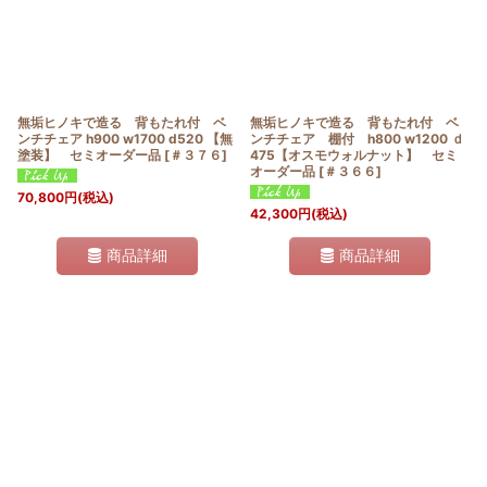
無垢ヒノキで造る 背もたれ付 ベ
無垢ヒノキで造る 背もたれ付 ベ
ンチチェア h900 w1700 d520 【無
ンチチェア 棚付 h800 w1200 ｄ
塗装】 セミオーダー品
[
＃３７６
]
475【オスモウォルナット】 セミ
オーダー品
[
＃３６６
]
70,800
円
(税込)
42,300
円
(税込)
商品詳細
商品詳細