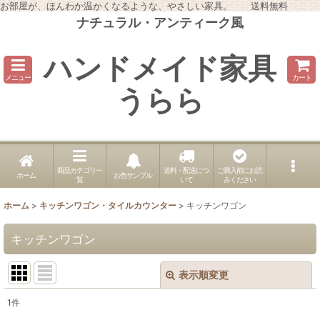
お部屋が、ほんわか温かくなるような、やさしい家具。 送料無料
ナチュラル・アンティーク風
ハンドメイド家具
メニュー
カート
うらら
商品カテゴリ一
送料・配送につ
ご購入前にお読
ホーム
お色サンプル
覧
いて
みください
ホーム
>
キッチンワゴン・タイルカウンター
>
キッチンワゴン
キッチンワゴン
表示順変更
閉じる
1
件
表示数
: