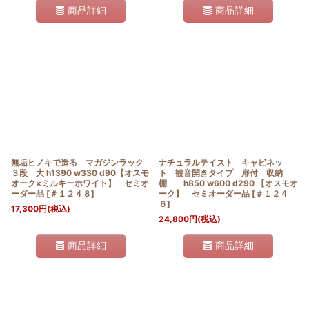
商品詳細
商品詳細
無垢ヒノキで造る マガジンラック
ナチュラルテイスト キャビネッ
３段 大 h1390 w330 d90【オスモ
ト 観音開きタイプ 扉付 収納
オーク×ミルキーホワイト】 セミオ
棚 h850 w600 d290 【オスモオ
ーダー品
[
＃１２４８
]
ーク】 セミオーダー品
[
＃１２４
６
]
17,300
円
(税込)
24,800
円
(税込)
商品詳細
商品詳細