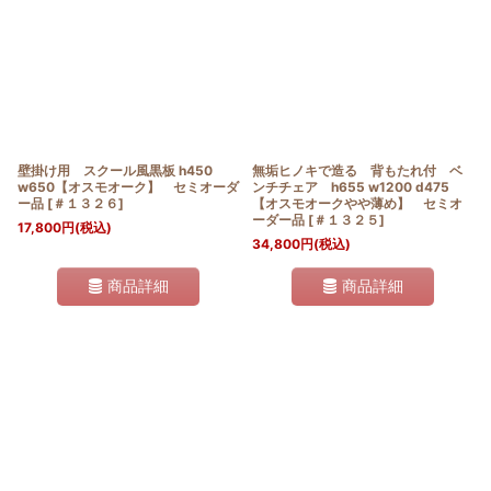
壁掛け用 スクール風黒板 h450
無垢ヒノキで造る 背もたれ付 ベ
w650【オスモオーク】 セミオーダ
ンチチェア h655 w1200 d475
ー品
[
＃１３２６
]
【オスモオークやや薄め】 セミオ
ーダー品
[
＃１３２５
]
17,800
円
(税込)
34,800
円
(税込)
商品詳細
商品詳細