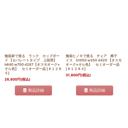
無垢材で造る ラック カップボー
無垢ヒノキで造る チェア 椅子
ド 【セパレートタイプ 上段用】
イス h1050 w350 d420 【オスモ
h640 w700 d267【オスモオーク×
オーク×そら色】 セミオーダー品
そら色】 セミオーダー品
[
＃１２８
[
＃１２８４
]
５
]
31,800
円
(税込)
26,800
円
(税込)
商品詳細
商品詳細