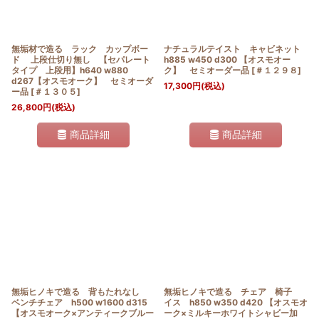
無垢材で造る ラック カップボー
ナチュラルテイスト キャビネット
ド 上段仕切り無し 【セパレート
h885 w450 d300 【オスモオー
タイプ 上段用】h640 w880
ク】 セミオーダー品
[
＃１２９８
]
d267【オスモオーク】 セミオーダ
17,300
円
(税込)
ー品
[
＃１３０５
]
26,800
円
(税込)
商品詳細
商品詳細
無垢ヒノキで造る 背もたれなし
無垢ヒノキで造る チェア 椅子
ベンチチェア h500 w1600 d315
イス h850 w350 d420 【オスモオ
【オスモオーク×アンティークブルー
ーク×ミルキーホワイトシャビー加