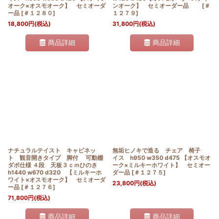
オーク×オスモオーク】 セミオーダ
ンオーク】 セミオーダー品
[
＃
ー品
[
＃１２８０
]
１２７９
]
18,800
円
(税込)
31,800
円
(税込)
商品詳細
商品詳細
ナチュラルテイスト キャビネッ
無垢ヒノキで造る チェア 椅子
ト 観音開きタイプ 脚付 可動棚
イス h950 w350 d475 【オスモオ
ダボ仕様 ４段 天板３ｃｍひのき
ーク×ミルキーホワイト】 セミオー
h1440 w670 d320 【ミルキーホ
ダー品
[
＃１２７５
]
ワイト×オスモオーク】 セミオーダ
23,800
円
(税込)
ー品
[
＃１２７６
]
71,800
円
(税込)
商品詳細
商品詳細