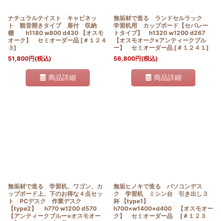
ナチュラルテイスト キャビネッ
無垢材で造る ランドセルラック
ト 観音開きタイプ 扉付 収納
学習机用 カップボード【セパレー
棚 h1180 w800 d430 【オスモ
トタイプ】 h1320 w1200 d267
オーク】 セミオーダー品
[
＃１２４
【オスモオーク×アンティークブル
３
]
ー】 セミオーダー品
[
＃１２４１
]
51,800
円
(税込)
56,800
円
(税込)
商品詳細
商品詳細
無垢材で造る 学習机、ワゴン、カ
無垢ヒノキで造る パソコンデス
ップボード上、下のお得な４点セッ
ク 学習机 ミシン台 引き出し３
ト PCデスク 作業デスク
杯 【type1】
【type2】 h770 w1200 d570
h700×w1400×d400 【オスモオー
【アンティークブルー×オスモオー
ク】 セミオーダー品
[
＃１２３