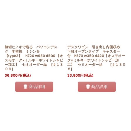
無垢ヒノキで造る パソコンデス
デスクワゴン 引き出し内側収め
ク 学習机 ミシン台
下段オープンタイプ キャスター
【type2】 h720 w950 d500 【オ
付 h570 w350 d420【オスモオー
スモオーク×ミルキーホワイトシャビ
ク×ミルキーホワイトシャビー加
ー加工】 セミオーダー品
[
＃１３
工】 セミオーダー品
[
＃１３０
０９
]
８
]
36,800
円
(税込)
33,800
円
(税込)
商品詳細
商品詳細