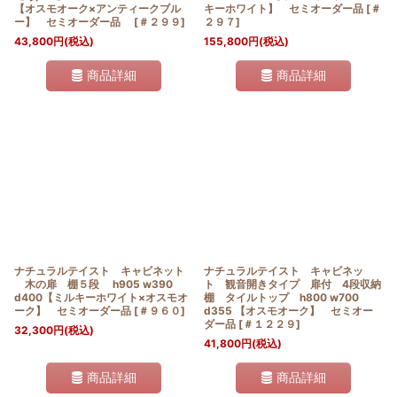
【オスモオーク×アンティークブル
キーホワイト】 セミオーダー品
[
＃
ー】 セミオーダー品
[
＃２９９
]
２９７
]
43,800
円
(税込)
155,800
円
(税込)
商品詳細
商品詳細
ナチュラルテイスト キャビネット
ナチュラルテイスト キャビネッ
木の扉 棚５段 h905 w390
ト 観音開きタイプ 扉付 4段収納
d400【ミルキーホワイト×オスモオ
棚 タイルトップ h800 w700
ーク】 セミオーダー品
[
＃９６０
]
d355 【オスモオーク】 セミオー
ダー品
[
＃１２２９
]
32,300
円
(税込)
41,800
円
(税込)
商品詳細
商品詳細