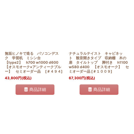
無垢ヒノキで造る パソコンデス
ナチュラルテイスト キャビネッ
ク 学習机 ミシン台
ト 観音開きタイプ 収納棚 木の
【type2】 h700 w1000 d600
扉 タイルトップ 脚付き h1100
【オスモオーク×アンティークブル
w580 d400 【オスモオーク】 セ
ー】 セミオーダー品
[
＃４９４
]
ミオーダー品
[
＃１００９
]
43,800
円
(税込)
67,300
円
(税込)
商品詳細
商品詳細