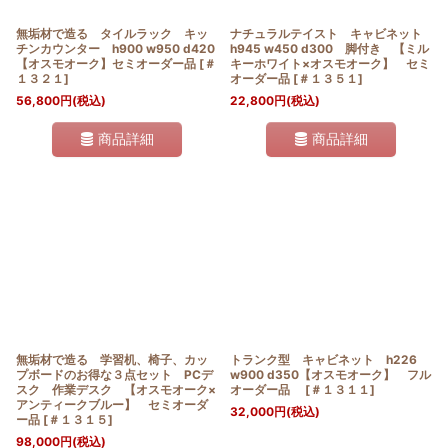
無垢材で造る タイルラック キッ
ナチュラルテイスト キャビネット
チンカウンター h900 w950 d420
h945 w450 d300 脚付き 【ミル
【オスモオーク】セミオーダー品
[
＃
キーホワイト×オスモオーク】 セミ
１３２１
]
オーダー品
[
＃１３５１
]
56,800
円
(税込)
22,800
円
(税込)
商品詳細
商品詳細
無垢材で造る 学習机、椅子、カッ
トランク型 キャビネット h226
プボードのお得な３点セット PCデ
w900 d350【オスモオーク】 フル
スク 作業デスク 【オスモオーク×
オーダー品
[
＃１３１１
]
アンティークブルー】 セミオーダ
32,000
円
(税込)
ー品
[
＃１３１５
]
98,000
円
(税込)