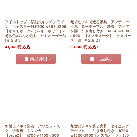
タイルトップ 移動式キッチンワゴ
無垢ヒノキで造る家具 アンティー
ン キャスター付 h700 w595 d295
ク風 ローテーブル 鉄脚 アイア
【オスモオーク×ミルキーホワイト×
ン脚 引き出し付き h350 w1500
そら色×みんと色】 セミオーダー品
d800 【オスモオーク】 セミオー
[
＃２８３
]
ダー品
[
＃２８２
]
41,800
円
(税込)
93,800
円
(税込)
商品詳細
商品詳細
無垢ヒノキで造る パソコンデス
無垢ヒノキで造る家具 ダイニング
ク 学習机 ミシン台
テーブル 引き出し付き h700
【type2】 h700 w1150 d500
w1500 d900【オスモオーク×ミル