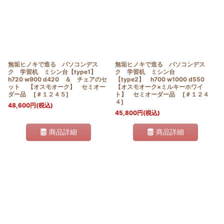
無垢ヒノキで造る パソコンデス
無垢ヒノキで造る パソコンデス
ク 学習机 ミシン台【type1】
ク 学習机 ミシン台
h720 w900 d420 ＆ チェアのセ
【type2】 h700 w1000 d550
ット 【オスモオーク】 セミオー
【オスモオーク×ミルキーホワイ
ダー品
[
＃１２４５
]
ト】 セミオーダー品
[
＃１２４
４
]
48,600
円
(税込)
45,800
円
(税込)
商品詳細
商品詳細