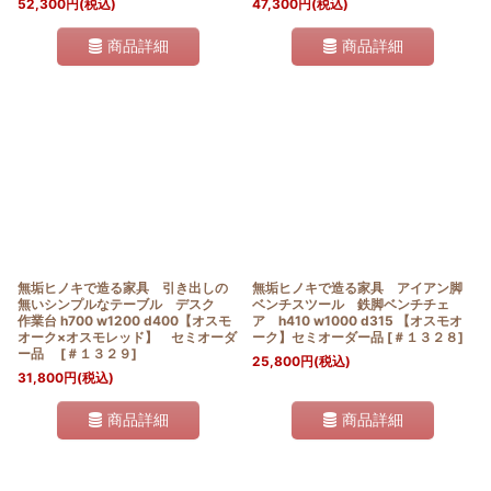
52,300
円
(税込)
47,300
円
(税込)
商品詳細
商品詳細
無垢ヒノキで造る家具 引き出しの
無垢ヒノキで造る家具 アイアン脚
無いシンプルなテーブル デスク
ベンチスツール 鉄脚ベンチチェ
作業台 h700 w1200 d400【オスモ
ア h410 w1000 d315 【オスモオ
オーク×オスモレッド】 セミオーダ
ーク】セミオーダー品
[
＃１３２８
]
ー品
[
＃１３２９
]
25,800
円
(税込)
31,800
円
(税込)
商品詳細
商品詳細