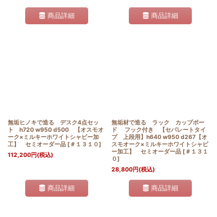
商品詳細
商品詳細
無垢ヒノキで造る デスク4点セッ
無垢材で造る ラック カップボー
ト h720 w950 d500 【オスモオ
ド フック付き 【セパレートタイ
ーク×ミルキーホワイトシャビー加
プ 上段用】h640 w950 d267【オ
工】 セミオーダー品
[
＃１３１０
]
スモオーク×ミルキーホワイトシャビ
ー加工】 セミオーダー品
[
＃１３１
112,200
円
(税込)
０
]
28,800
円
(税込)
商品詳細
商品詳細