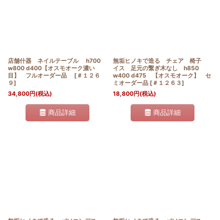
店舗什器 ネイルテーブル h700
無垢ヒノキで造る チェア 椅子
w800 d400【オスモオーク濃い
イス 足元の繋ぎ木なし h850
目】 フルオーダー品
[
＃１２６
w400 d475 【オスモオーク】 セ
９
]
ミオーダー品
[
＃１２６３
]
34,800
円
(税込)
18,800
円
(税込)
商品詳細
商品詳細