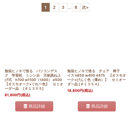
1
2
3
...
8
次
»
並び順
:
絞り込む
無垢ヒノキで造る パソコンデス
無垢ヒノキで造る チェア 椅子
ク 学習机 ミシン台 天板跳ね上
イス h850 w400 d475 【オスモオ
げ式 h700 w1100（1400） d500
ーク×ぴんく色（薄め）】 セミオー
【オスモオーク×ぐれー色】 セミオ
ダー品
[
＃１３５４
]
ーダー品
[
＃１３５５
]
18,800
円
(税込)
61,800
円
(税込)
商品詳細
商品詳細