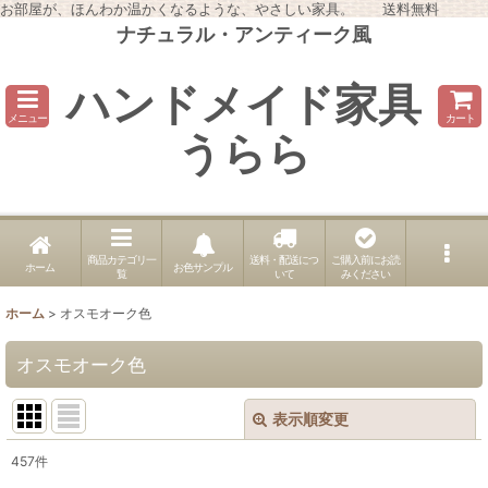
お部屋が、ほんわか温かくなるような、やさしい家具。 送料無料
ナチュラル・アンティーク風
ハンドメイド家具
メニュー
カート
うらら
商品カテゴリ一
送料・配送につ
ご購入前にお読
ホーム
お色サンプル
覧
いて
みください
ホーム
>
オスモオーク色
オスモオーク色
表示順変更
閉じる
457
件
表示数
: