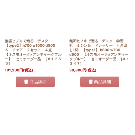
無垢ヒノキで造る デスク
無垢ヒノキで造る デスク 学習
【type2】h700 w1000 d500
机 ミシン台 ドレッサー 引き出
＆ チェア ２セット ４点
し1杯 【type1】 h800 w700
【オスモオーク×アンテイークブル
d500 【オスモオーク×アンティー
ー】 セミオーダー品
[
＃１３５
クブルー】 セミオーダー品
[
＃１
０
]
３４７
]
101,200
円
(税込)
39,800
円
(税込)
商品詳細
商品詳細