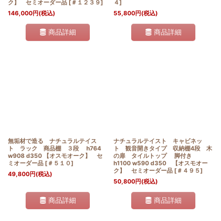
ク】 セミオーダー品
[
＃１２３９
]
４
]
146,000
円
(税込)
55,800
円
(税込)
商品詳細
商品詳細
無垢材で造る ナチュラルテイス
ナチュラルテイスト キャビネッ
ト ラック 商品棚 ３段 h764
ト 観音開きタイプ 収納棚4段 木
w908 d350 【オスモオーク】 セ
の扉 タイルトップ 脚付き
ミオーダー品
[
＃５１０
]
h1100 w590 d350 【オスモオー
ク】 セミオーダー品
[
＃４９５
]
49,800
円
(税込)
50,800
円
(税込)
商品詳細
商品詳細