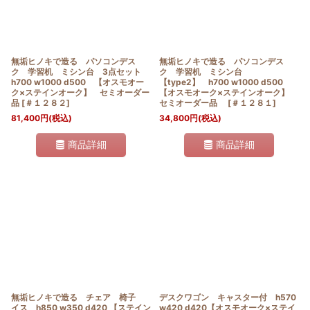
無垢ヒノキで造る パソコンデス
無垢ヒノキで造る パソコンデス
ク 学習机 ミシン台 3点セット
ク 学習机 ミシン台
h700 w1000 d500 【オスモオー
【type2】 h700 w1000 d500
ク×ステインオーク】 セミオーダー
【オスモオーク×ステインオーク】
品
[
＃１２８２
]
セミオーダー品
[
＃１２８１
]
81,400
円
(税込)
34,800
円
(税込)
商品詳細
商品詳細
無垢ヒノキで造る チェア 椅子
デスクワゴン キャスター付 h570
イス h850 w350 d420 【ステイン
w420 d420【オスモオーク×ステイ