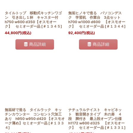
タイルトップ 移動式キッチンワゴ
無垢ヒノキで造る パソコンデス
ン 引き出し１杯 キャスター付
ク 学習机 作業台 3点セット
h750 w600 d350【オスモオー
h700 w1000 d600 【オスモオー
ク】 セミオーダー品
[
＃１３４５
]
ク】 セミオーダー品
[
＃１３４４
]
44,800
円
(税込)
92,400
円
(税込)
商品詳細
商品詳細
無垢材で造る タイルラック キッ
ナチュラルテイスト キャビネッ
チンカウンター コンセント穴加工
ト 観音開きタイプ 木の扉 ４
あり h950 w950 d420 【オスモオ
段 脚付き 最上段オープン仕様
ーク薄め】セミオーダー品
[
＃１３３
h1172 w600 d325 【オスモオー
４
]
ク】 セミオーダー品
[
＃１３３１
]