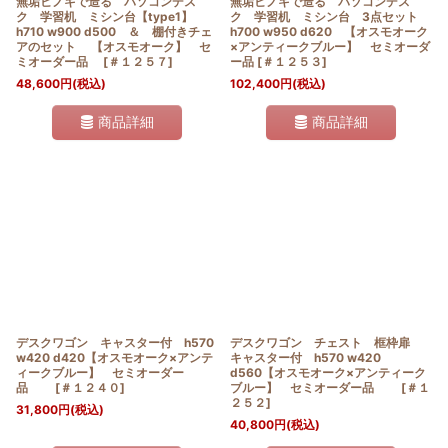
無垢ヒノキで造る パソコンデス
無垢ヒノキで造る パソコンデス
ク 学習机 ミシン台【type1】
ク 学習机 ミシン台 3点セット
h710 w900 d500 ＆ 棚付きチェ
h700 w950 d620 【オスモオーク
アのセット 【オスモオーク】 セ
×アンティークブルー】 セミオーダ
ミオーダー品
[
＃１２５７
]
ー品
[
＃１２５３
]
48,600
円
(税込)
102,400
円
(税込)
商品詳細
商品詳細
デスクワゴン キャスター付 h570
デスクワゴン チェスト 框枠扉
w420 d420【オスモオーク×アンテ
キャスター付 h570 w420
ィークブルー】 セミオーダー
d560【オスモオーク×アンティーク
品
[
＃１２４０
]
ブルー】 セミオーダー品
[
＃１
２５２
]
31,800
円
(税込)
40,800
円
(税込)