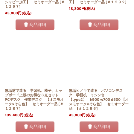
シャビー加工】 セミオーダー品
[
＃
工】 セミオーダー品
[
＃１２９２
]
１２９７
]
18,800
円
(税込)
43,800
円
(税込)
商品詳細
商品詳細
無垢材で造る 学習机、椅子、カッ
無垢ヒノキで造る パソコンデス
プボード上段のお得な３点セット
ク 学習机 ミシン台
PCデスク 作業デスク 【オスモオ
【type2】 h900 w700 d500 【オ
ーク×そら色】 セミオーダー品
[
＃
スモオーク×そら色】 セミオーダー
１２８７
]
品
[
＃１２８６
]
105,400
円
(税込)
43,800
円
(税込)
商品詳細
商品詳細