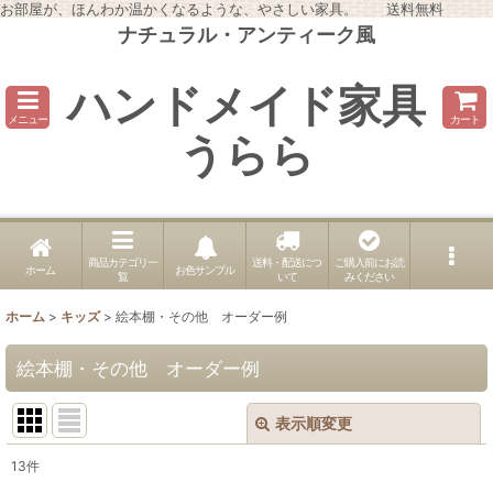
お部屋が、ほんわか温かくなるような、やさしい家具。 送料無料
ナチュラル・アンティーク風
ハンドメイド家具
メニュー
カート
うらら
商品カテゴリ一
送料・配送につ
ご購入前にお読
ホーム
お色サンプル
覧
いて
みください
ホーム
>
キッズ
>
絵本棚・その他 オーダー例
絵本棚・その他 オーダー例
表示順変更
閉じる
13
件
表示数
: