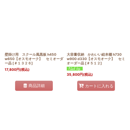
並び順
:
絞り込む
壁掛け用 スクール風黒板 h450
大容量収納 かわいい絵本棚 h730
w650【オスモオーク】 セミオーダ
w900 d330【オスモオーク】 セミ
ー品
[
＃１３２６
]
オーダー品
[
＃５１２
]
17,800
円
(税込)
35,800
円
(税込)
商品詳細
カートに入れる