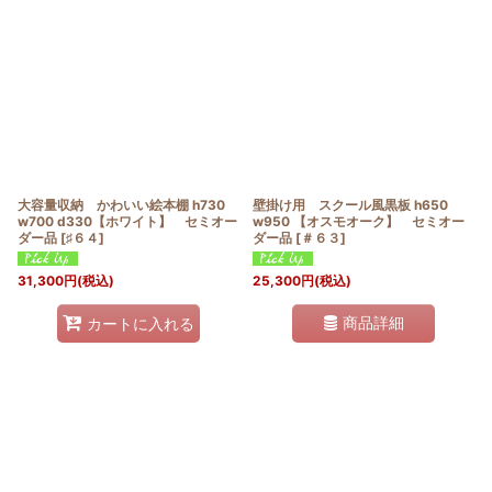
大容量収納 かわいい絵本棚 h730
壁掛け用 スクール風黒板 h650
w700 d330【ホワイト】 セミオー
w950 【オスモオーク】 セミオー
ダー品
[
♯６４
]
ダー品
[
＃６３
]
31,300
円
(税込)
25,300
円
(税込)
商品詳細
カートに入れる