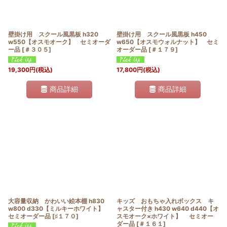
壁掛け用 スクール風黒板 h320
壁掛け用 スクール風黒板 h450
w550【オスモオーク】 セミオーダ
w650【オスモウォルナット】 セミ
ー品
[
＃３０５
]
オーダー品
[
＃１７９
]
19,300
円
(税込)
17,800
円
(税込)
商品詳細
商品詳細
大容量収納 かわいい絵本棚 h830
キッズ おもちゃ入れボックス キ
w800 d330【ミルキーホワイト】
ャスター付き h430 w640 d440【オ
セミオーダー品
[
♯１７０
]
スモオーク×ホワイト】 セミオー
ダー品
[
＃１６１
]