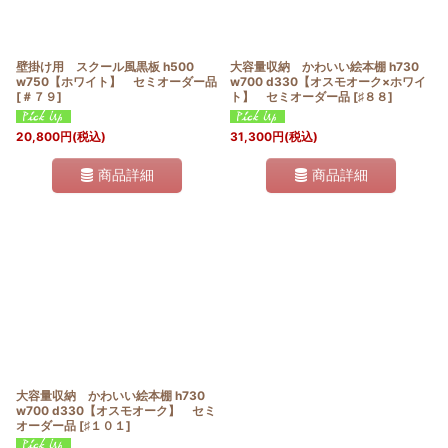
壁掛け用 スクール風黒板 h500
大容量収納 かわいい絵本棚 h730
w750【ホワイト】 セミオーダー品
w700 d330【オスモオーク×ホワイ
[
＃７９
]
ト】 セミオーダー品
[
♯８８
]
20,800
円
(税込)
31,300
円
(税込)
商品詳細
商品詳細
大容量収納 かわいい絵本棚 h730
w700 d330【オスモオーク】 セミ
オーダー品
[
♯１０１
]