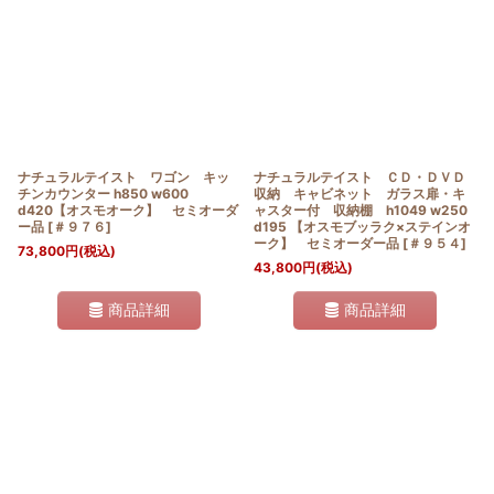
ナチュラルテイスト ワゴン キッ
ナチュラルテイスト ＣＤ・ＤＶＤ
チンカウンター h850 w600
収納 キャビネット ガラス扉・キ
d420【オスモオーク】 セミオーダ
ャスター付 収納棚 h1049 w250
ー品
[
＃９７６
]
d195 【オスモブッラク×ステインオ
ーク】 セミオーダー品
[
＃９５４
]
73,800
円
(税込)
43,800
円
(税込)
商品詳細
商品詳細