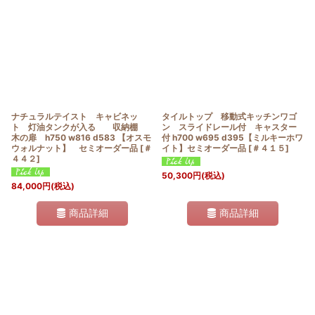
ナチュラルテイスト キャビネッ
タイルトップ 移動式キッチンワゴ
ト 灯油タンクが入る 収納棚
ン スライドレール付 キャスター
木の扉 h750 w816 d583 【オスモ
付 h700 w695 d395【ミルキーホワ
ウォルナット】 セミオーダー品
[
＃
イト】セミオーダー品
[
＃４１５
]
４４２
]
50,300
円
(税込)
84,000
円
(税込)
商品詳細
商品詳細