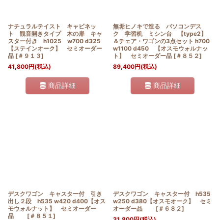
ナチュラルテイスト キャビネッ
無垢ヒノキで造る パソコンデス
ト 観音開きタイプ 木の扉 キャ
ク 学習机 ミシン台 【type2】
スター付き h1025 w700 d325
＆チェア・ワゴンの3点セット h700
【ステインオーク】 セミオーダー
w1100 d450 【オスモウォルナッ
品
[
＃９１３
]
ト】 セミオーダー品
[
＃８５２
]
41,800
円
(税込)
89,400
円
(税込)
商品詳細
商品詳細
デスクワゴン キャスター付 引き
デスクワゴン キャスター付 h535
出し２段 h535 w420 d400【オス
w250 d380【オスモオーク】 セミ
モウォルナット】 セミオーダー
オーダー品
[
＃６８２
]
品
[
＃８５１
]
31,800
円
(税込)