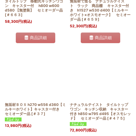
タイルトップ 移動式キッチンワゴ
無垢材で造る ナチュラルテイス
ン キャスター付 h800 w600
ト ラック 商品棚 キャスター付
d580 【無塗装】 セミオーダー品
き h1527 w530 d400【ミルキー
[
＃６６３
]
ホワイト×オスモオーク】 セミオー
ダー品
[
＃６５９
]
58,300
円
(税込)
52,300
円
(税込)
商品詳細
商品詳細
無垢材ＢＯＸ h270 w556 d360【ミ
ナチュラルテイスト タイルトップ
ルキーホワイト】キャスター付き
ワゴン キッチン収納 キャスター
セミオーダー品
[
＃３７
]
付き h850 w795 d495【オスモレッ
ド】 セミオーダー品
[
＃４７５
]
13,980
円
(税込)
72,800
円
(税込)