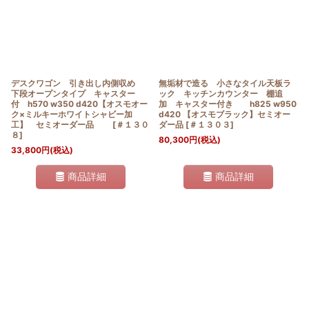
デスクワゴン 引き出し内側収め
無垢材で造る 小さなタイル天板ラ
下段オープンタイプ キャスター
ック キッチンカウンター 棚追
付 h570 w350 d420【オスモオー
加 キャスター付き h825 w950
ク×ミルキーホワイトシャビー加
d420 【オスモブラック】セミオー
工】 セミオーダー品
[
＃１３０
ダー品
[
＃１３０３
]
８
]
80,300
円
(税込)
33,800
円
(税込)
商品詳細
商品詳細