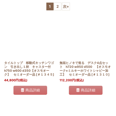
1
2
次
»
並び順
:
絞り込む
タイルトップ 移動式キッチンワゴ
無垢ヒノキで造る デスク4点セッ
ン 引き出し１杯 キャスター付
ト h720 w950 d500 【オスモオ
h750 w600 d350【オスモオー
ーク×ミルキーホワイトシャビー加
ク】 セミオーダー品
[
＃１３４５
]
工】 セミオーダー品
[
＃１３１０
]
44,800
円
(税込)
112,200
円
(税込)
商品詳細
商品詳細