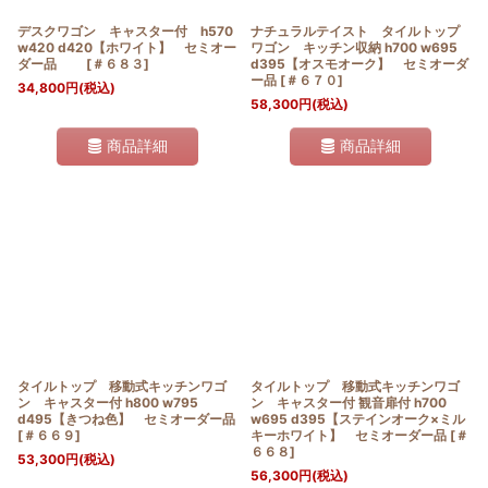
デスクワゴン キャスター付 h570
ナチュラルテイスト タイルトップ
w420 d420【ホワイト】 セミオー
ワゴン キッチン収納 h700 w695
ダー品
[
＃６８３
]
d395【オスモオーク】 セミオーダ
ー品
[
＃６７０
]
34,800
円
(税込)
58,300
円
(税込)
商品詳細
商品詳細
タイルトップ 移動式キッチンワゴ
タイルトップ 移動式キッチンワゴ
ン キャスター付 h800 w795
ン キャスター付 観音扉付 h700
d495【きつね色】 セミオーダー品
w695 d395【ステインオーク×ミル
[
＃６６９
]
キーホワイト】 セミオーダー品
[
＃
６６８
]
53,300
円
(税込)
56,300
円
(税込)