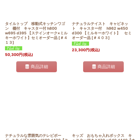
タイルトップ 移動式キッチンワゴ
ナチュラルテイスト キャビネッ
ン 棚付 キャスター付 h800
ト キャスター付 h962 w450
w695 d395 【ステインオーク×ミル
d300 【ミルキーホワイト】 セミ
キーホワイト】セミオーダー品
[
＃４
オーダー品
[
＃４０３
]
１３
]
23,300
円
(税込)
50,300
円
(税込)
商品詳細
商品詳細
ナチュラルな雰囲気のテレビボー
キッズ おもちゃ入れボックス キ