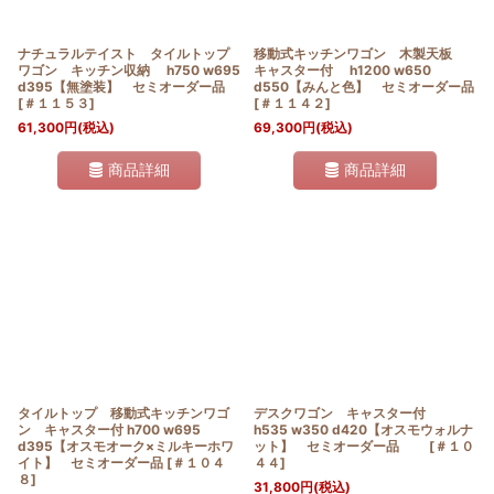
ナチュラルテイスト タイルトップ
移動式キッチンワゴン 木製天板
ワゴン キッチン収納 h750 w695
キャスター付 h1200 w650
d395【無塗装】 セミオーダー品
d550【みんと色】 セミオーダー品
[
＃１１５３
]
[
＃１１４２
]
61,300
円
(税込)
69,300
円
(税込)
商品詳細
商品詳細
タイルトップ 移動式キッチンワゴ
デスクワゴン キャスター付
ン キャスター付 h700 w695
h535 w350 d420【オスモウォルナ
d395【オスモオーク×ミルキーホワ
ット】 セミオーダー品
[
＃１０
イト】 セミオーダー品
[
＃１０４
４４
]
８
]
31,800
円
(税込)