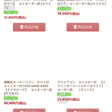
ワイト】 セミオーダー品
[
＃３４
イト】 セミオーダー品
[
＃３６９
]
５
]
76,300
円
(税込)
41,800
円
(税込)
商品詳細
商品詳細
移動式キッチンワゴン ＢＯＸ付
デスクワゴン キャスター付 【ス
キャスター付 h750 w900 d600
テインオーク×ミルキーホワイト】
【オスモオーク】 セミオーダー品
オーダー品
[
＃１１９
]
[
＃３５９
]
34,800
円
(税込)
80,800
円
(税込)