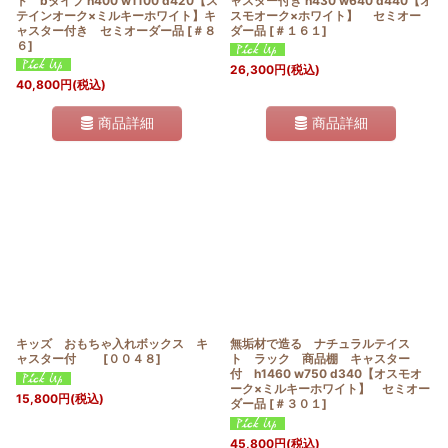
ド bタイプ h400 w1100 d420【ス
ャスター付き h430 w640 d440【オ
テインオーク×ミルキーホワイト】キ
スモオーク×ホワイト】 セミオー
ャスター付き セミオーダー品
[
＃８
ダー品
[
＃１６１
]
６
]
26,300
円
(税込)
40,800
円
(税込)
商品詳細
商品詳細
キッズ おもちゃ入れボックス キ
無垢材で造る ナチュラルテイス
ャスター付
[
００４８
]
ト ラック 商品棚 キャスター
付 h1460 w750 d340【オスモオ
ーク×ミルキーホワイト】 セミオー
15,800
円
(税込)
ダー品
[
＃３０１
]
45,800
円
(税込)