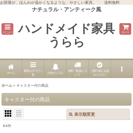
お部屋が、ほんわか温かくなるような、やさしい家具。 送料無料
ナチュラル・アンティーク風
ハンドメイド家具
メニュー
カート
うらら
商品カテゴリ一
送料・配送につ
ご購入前にお読
ホーム
お色サンプル
覧
いて
みください
ホーム
>
キャスター付の商品
キャスター付の商品
表示順変更
閉じる
64
件
表示数
: