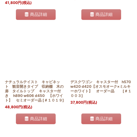
41,800
円
(税込)
商品詳細
商品詳細
ナチュラルテイスト キャビネッ
デスクワゴン キャスター付 h570
ト 観音開きタイプ 収納棚 木の
w420 d420【オスモオーク×ミルキ
扉 タイルトップ キャスター付
ーホワイト】 オーダー品
[
＃１
き h890 w606 d450 【ホワイ
００３
]
ト】 セミオーダー品
[
＃１０１９
]
37,800
円
(税込)
48,800
円
(税込)
商品詳細
商品詳細