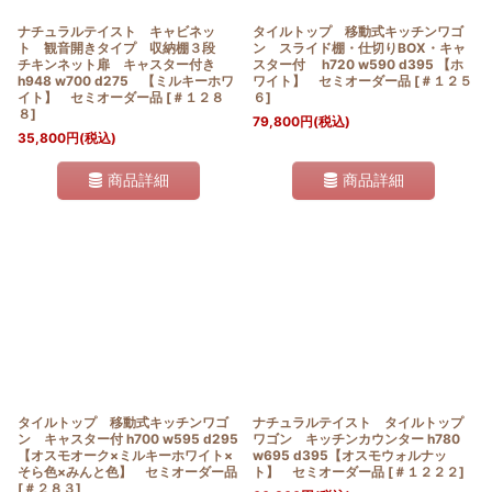
ナチュラルテイスト キャビネッ
タイルトップ 移動式キッチンワゴ
ト 観音開きタイプ 収納棚３段
ン スライド棚・仕切りBOX・キャ
チキンネット扉 キャスター付き
スター付 h720 w590 d395 【ホ
h948 w700 d275 【ミルキーホワ
ワイト】 セミオーダー品
[
＃１２５
イト】 セミオーダー品
[
＃１２８
６
]
８
]
79,800
円
(税込)
35,800
円
(税込)
商品詳細
商品詳細
タイルトップ 移動式キッチンワゴ
ナチュラルテイスト タイルトップ
ン キャスター付 h700 w595 d295
ワゴン キッチンカウンター h780
【オスモオーク×ミルキーホワイト×
w695 d395【オスモウォルナッ
そら色×みんと色】 セミオーダー品
ト】 セミオーダー品
[
＃１２２２
]
[
＃２８３
]