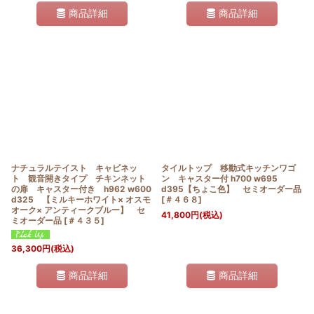
商品詳細
商品詳細
ナチュラルテイスト キャビネッ
タイルトップ 移動式キッチンワゴ
ト 観音開きタイプ チキンネット
ン キャスター付 h700 w695
の扉 キャスター付き h962 w600
d395【ちょこ色】 セミオーダー品
d325 【ミルキーホワイト× オスモ
[
＃４６８
]
オーク× アンティークブルー】 セ
41,800
円
(税込)
ミオーダー品
[
＃４３５
]
36,300
円
(税込)
商品詳細
商品詳細