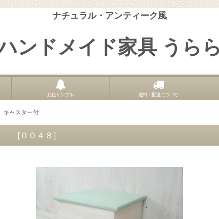
ナチュラル・アンティーク風
ハンドメイド家具 うら
お色サンプル
送料・配送について
ス キャスター付
ー付
[
００４８
]