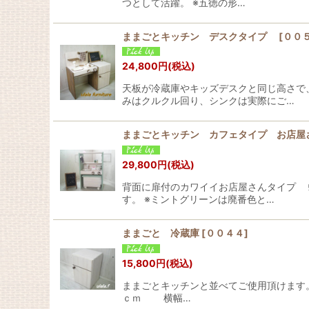
つとして活躍。 ※五徳の形…
ままごとキッチン デスクタイプ
[
００
24,800
円
(税込)
天板が冷蔵庫やキッズデスクと同じ高さで
みはクルクル回り、シンクは実際にご…
ままごとキッチン カフェタイプ お店屋
29,800
円
(税込)
背面に扉付のカワイイお店屋さんタイプ 
す。 ※ミントグリーンは廃番色と…
ままごと 冷蔵庫
[
００４４
]
15,800
円
(税込)
ままごとキッチンと並べてご使用頂けます。
ｃｍ 横幅…