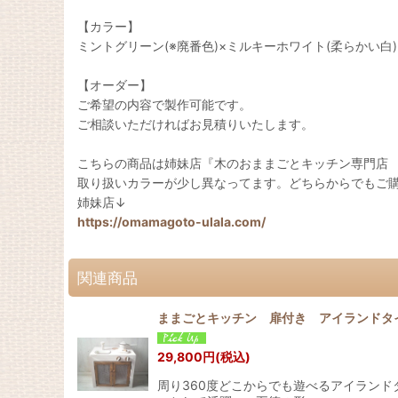
【カラー】
ミントグリーン(※廃番色)×ミルキーホワイト(柔らかい白)
【オーダー】
ご希望の内容で製作可能です。
ご相談いただければお見積りいたします。
こちらの商品は姉妹店『木のおままごとキッチン専門店
取り扱いカラーが少し異なってます。どちらからでもご
姉妹店↓
https://omamagoto-ulala.com/
関連商品
ままごとキッチン 扉付き アイランド
29,800
円
(税込)
周り360度どこからでも遊べるアイラン