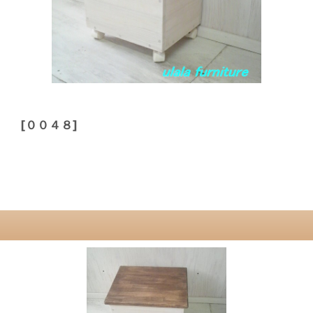
ー付
[
００４８
]