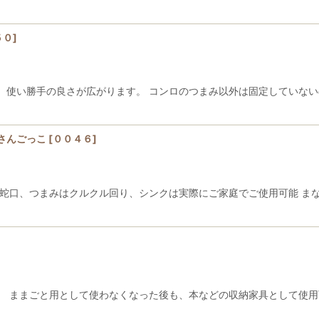
５０
]
、使い勝手の良さが広がります。 コンロのつまみ以外は固定してい
さんごっこ
[
００４６
]
蛇口、つまみはクルクル回り、シンクは実際にご家庭でご使用可能 ま
 ままごと用として使わなくなった後も、本などの収納家具として使用可