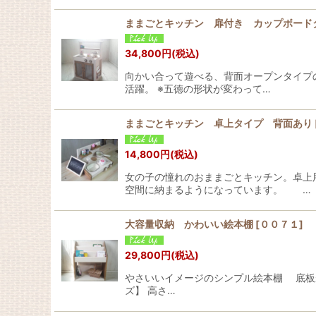
ままごとキッチン 扉付き カップボード
34,800
円
(税込)
向かい合って遊べる、背面オープンタイプ
活躍。 ※五徳の形状が変わって…
ままごとキッチン 卓上タイプ 背面あり
14,800
円
(税込)
女の子の憧れのおままごとキッチン。卓上
空間に納まるようになっています。 …
大容量収納 かわいい絵本棚
[
００７１
]
29,800
円
(税込)
やさいいイメージのシンプル絵本棚 底板
ズ】 高さ…