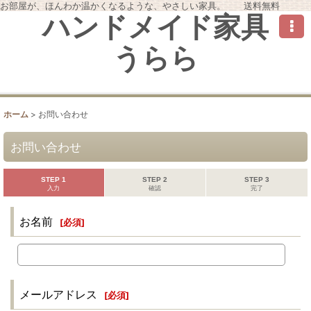
お部屋が、ほんわか温かくなるような、やさしい家具。 送料無料
ハンドメイド家具
うらら
ホーム
>
お問い合わせ
お問い合わせ
STEP 1
STEP 2
STEP 3
入力
確認
完了
お名前
[
必須
]
メールアドレス
[
必須
]