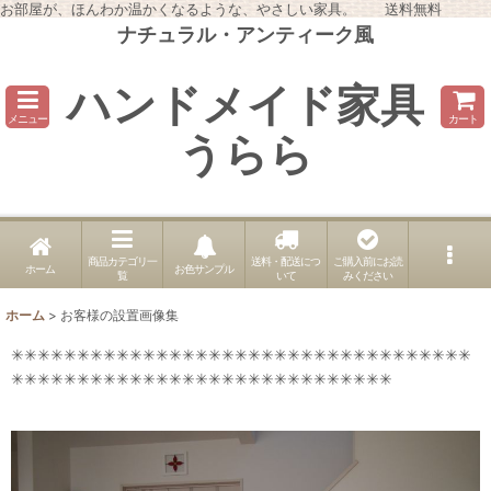
お部屋が、ほんわか温かくなるような、やさしい家具。 送料無料
ナチュラル・アンティーク風
ハンドメイド家具
メニュー
カート
うらら
商品カテゴリ一
送料・配送につ
ご購入前にお読
ホーム
お色サンプル
覧
いて
みください
ホーム
>
お客様の設置画像集
✳✳✳✳✳✳✳✳✳✳✳✳✳✳✳✳✳✳✳✳✳✳✳✳✳✳✳✳✳✳✳✳✳✳✳
✳✳✳✳✳✳✳✳✳✳✳✳✳✳✳✳✳✳✳✳✳✳✳✳✳✳✳✳✳