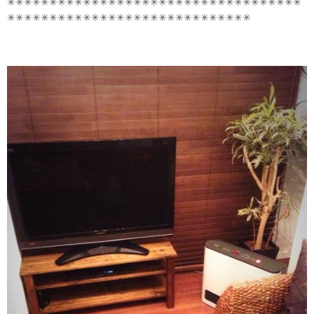
✳✳✳✳✳✳✳✳✳✳✳✳✳✳✳✳✳✳✳✳✳✳✳✳✳✳✳✳✳✳✳✳✳✳✳
✳✳✳✳✳✳✳✳✳✳✳✳✳✳✳✳✳✳✳✳✳✳✳✳✳✳✳✳✳