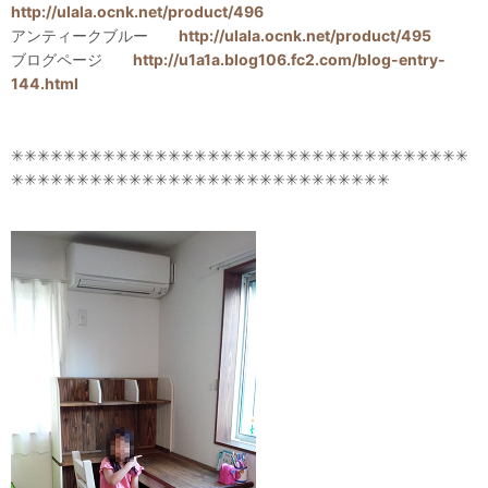
http://ulala.ocnk.net/product/496
アンティークブルー
http://ulala.ocnk.net/product/495
ブログページ
http://u1a1a.blog106.fc2.com/blog-entry-
144.html
✳✳✳✳✳✳✳✳✳✳✳✳✳✳✳✳✳✳✳✳✳✳✳✳✳✳✳✳✳✳✳✳✳✳✳
✳✳✳✳✳✳✳✳✳✳✳✳✳✳✳✳✳✳✳✳✳✳✳✳✳✳✳✳✳