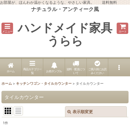
お部屋が、ほんわか温かくなるような、やさしい家具。 送料無料
ナチュラル・アンティーク風
ハンドメイド家具
メニュー
カート
うらら
商品カテゴリ一
送料・配送につ
ご購入前にお読
ホーム
お色サンプル
覧
いて
みください
ホーム
>
キッチンワゴン・タイルカウンター
>
タイルカウンター
タイルカウンター
表示順変更
閉じる
1
件
表示数
: