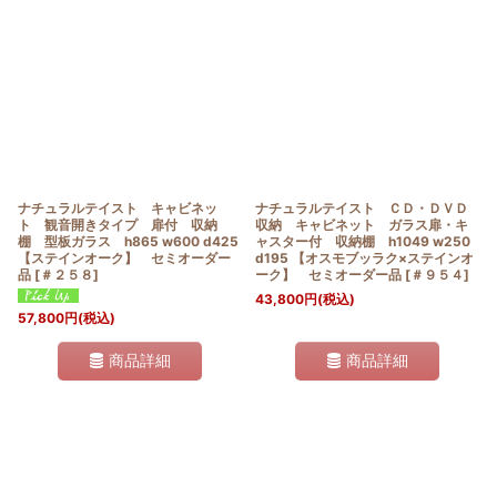
並び順
:
絞り込む
ナチュラルテイスト キャビネッ
ナチュラルテイスト ＣＤ・ＤＶＤ
ト 観音開きタイプ 扉付 収納
収納 キャビネット ガラス扉・キ
棚 型板ガラス h865 w600 d425
ャスター付 収納棚 h1049 w250
【ステインオーク】 セミオーダー
d195 【オスモブッラク×ステインオ
品
[
＃２５８
]
ーク】 セミオーダー品
[
＃９５４
]
43,800
円
(税込)
57,800
円
(税込)
商品詳細
商品詳細