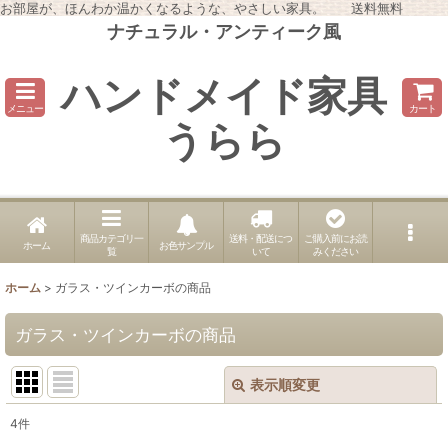
お部屋が、ほんわか温かくなるような、やさしい家具。 送料無料
ナチュラル・アンティーク風
ハンドメイド家具
メニュー
カート
うらら
商品カテゴリ一
送料・配送につ
ご購入前にお読
ホーム
お色サンプル
覧
いて
みください
ホーム
>
ガラス・ツインカーボの商品
ガラス・ツインカーボの商品
表示順変更
閉じる
4
件
表示数
: