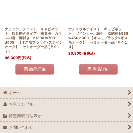
ナチュラルテイスト キャビネッ
ナチュラルテイスト キャビネッ
ト 観音開きタイプ 棚６段 ガラ
ト ツインカーボ扉付 収納棚 h985
スの扉 脚付き h1300 w700
w450 d300 【オスモブラック×オス
d405 【オスモブラック×ステイン
モオーク】 セミオーダー品
[
＃４１
オーク】 セミオーダー品
[
＃９１
４
]
７
]
20,800
円
(税込)
96,300
円
(税込)
商品詳細
商品詳細
ホーム
お色サンプル
特定商取引法表示
お問い合わせ