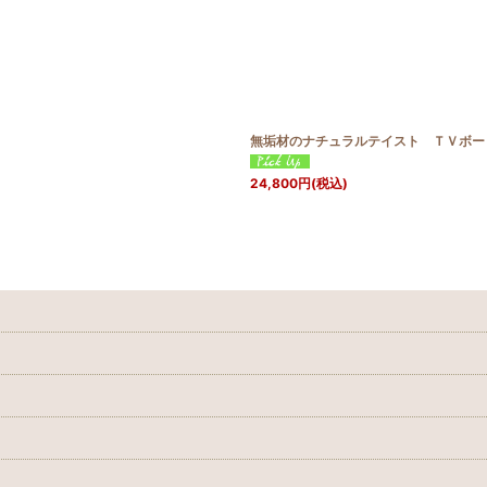
絞り込む
無垢材のナチュラルテイスト ＴＶボ
24,800
円
(税込)