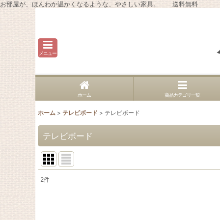
お部屋が、ほんわか温かくなるような、やさしい家具。 送料無料
メニュー
ホーム
商品カテゴリ一覧
ホーム
>
テレビボード
>
テレビボード
テレビボード
2
件
表示数
:
並び順
: