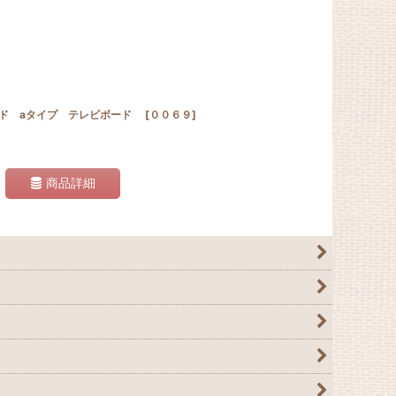
ード aタイプ テレビボード
[
００６９
]
商品詳細