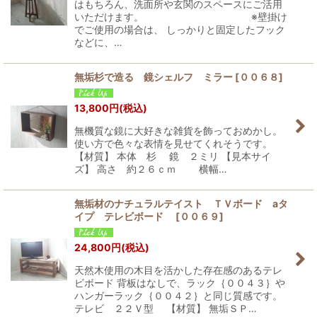
はもちろん、洗面所や玄関のスペースにご活用
いただけます。 ※壁掛け
でご使用の場合は、 しっかりと固定したフック
などに、…
無垢杉で造る 鏡シェルフ ミラー
[
００６８
]
13,800
円
(税込)
無機質な鏡に大好きな雑貨を飾っておめかし。
使い方で色々な表情を見せてくれそうです。
【材質】 本体 杉 鏡 ２ミリ 【見本サイ
ズ】 高さ 約２６ｃｍ 横幅…
無垢材のナチュラルテイスト ＴＶボード aタ
イプ テレビボード
[
００６９
]
24,800
円
(税込)
天然木使用の木目を活かした存在感のあるテレ
ビボード 背板はなしで、ラック｛００４３｝や
ハンガーラック｛００４２｝と同じ質感です。
テレビ ２２Ｖ型 【材質】 無垢ＳＰ…