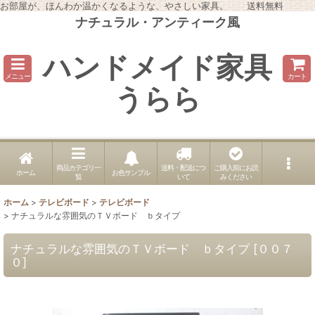
お部屋が、ほんわか温かくなるような、やさしい家具。 送料無料
ナチュラル・アンティーク風
ハンドメイド家具
メニュー
カート
うらら
商品カテゴリ一
送料・配送につ
ご購入前にお読
ホーム
お色サンプル
覧
いて
みください
ホーム
>
テレビボード
>
テレビボード
>
ナチュラルな雰囲気のＴＶボード ｂタイプ
ナチュラルな雰囲気のＴＶボード ｂタイプ
[
００７
０
]