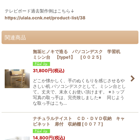
テレビボード過去製作例はこちら↓
https://ulala.ocnk.net/product-list/38
関連商品
無垢ヒノキで造る パソコンデスク 学習机
ミシン台 【type1】
[
００２５
]
31,800
円
(税込)
どこか懐かしく、手のぬくもりを感じさせるや
さしい机 パソコンデスクとして。ミシン台とし
て。丈夫で、末永くお使い頂けます。 ※トップ
写真の取っ手は、完売致しました※ 同じよう
な取っ手はこち…
ナチュラルテイスト ＣＤ・ＤＶＤ収納 キャ
ビネット 扉付 収納棚
[
００７７
]
14,800
円
(税込)