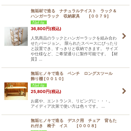
無垢材で造る ナチュラルテイスト ラック＆
ハンガーラック 収納家具
[
００７９
]
36,800
円
(税込)
人気商品のラックとハンガーラックを組み合わ
せたバージョン。 限られたスペースにぴったり
と設置でき、すっきりと収納できます。 サイズ
や仕様など、ご希望通りに製作可能です。 【材
質】…
無垢ヒノキで造る ベンチ ロングスツール
飾り棚
[
００１０
]
25,800
円
(税込)
お庭や、エントランス、リビングに・・・。
アイディア次第で使い方は色々です。 …
無垢ヒノキで造る デスク用 チェア 背もた
れ付き 椅子 イス
[
０００８
]