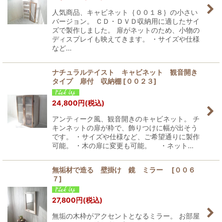
人気商品、キャビネット｛００１８｝の小さい
バージョン。 ＣＤ・ＤＶＤ収納用に適したサイ
ズで製作しました。 扉がネットのため、小物の
ディスプレイも映えてきます。 ・サイズや仕様
など…
ナチュラルテイスト キャビネット 観音開き
タイプ 扉付 収納棚
[
００２３
]
24,800
円
(税込)
アンティーク風、観音開きのキャビネット。 チ
キンネットの扉が粋で、飾りつけに幅が出そう
です。 ・サイズや仕様など、ご希望通りに製作
可能。 ・木の扉に変更も可能。 ・ネット…
無垢材で造る 壁掛け 鏡 ミラー
[
００６
７
]
27,800
円
(税込)
無垢の木枠がアクセントとなるミラー。 お部屋