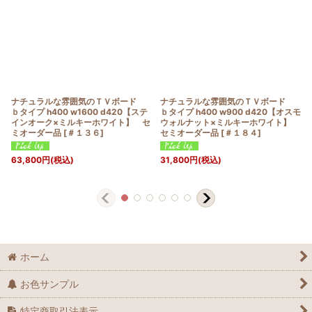
ナチュラルな雰囲気のＴＶボード
ナチュラルな雰囲気のＴＶボード
ｂタイプ h400 w1600 d420【ステ
ｂタイプ h400 w900 d420【オスモ
インオーク×ミルキーホワイト】 セ
ウォルナット×ミルキーホワイト】
ミオーダー品
[
＃１３６
]
セミオーダー品
[
＃１８４
]
63,800
円
(税込)
31,800
円
(税込)
ホーム
お色サンプル
特定商取引法表示