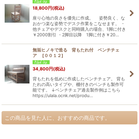
18,800
円
(税込)
座り心地の良さを優先に作成。 姿勢良く、な
おかつ楽な姿勢でデスク作業をこなせます。 ・
他チェアやデスクと同時購入の場合、1脚に付き
￥2000割引 ・2脚目以降 1脚に付き￥20…
無垢ヒノキで造る 背もたれ付 ベンチチェ
ア
[
００１２
]
34,800
円
(税込)
背もたれを低めに作成したベンチチェア。 背も
たれの高いタイプや、棚付きのベンチも製作可
能です。 ↓ベンチチェア過去製作例はこちら
https://ulala.ocnk.net/produ…
この商品を見た人に、おすすめの商品です。