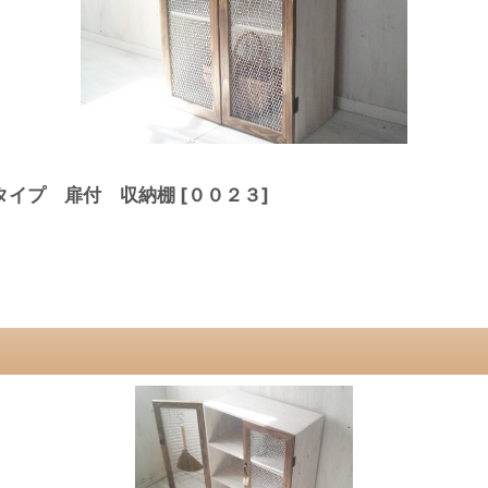
タイプ 扉付 収納棚
[
００２３
]