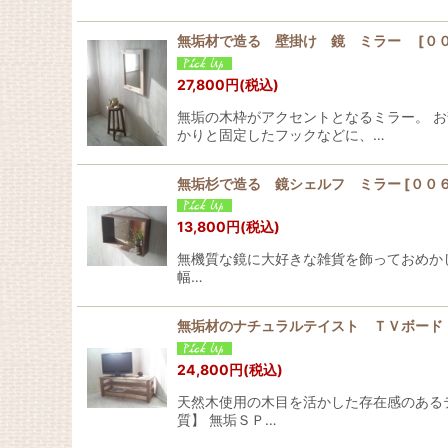
無垢材で造る 壁掛け 鏡 ミラー
[
０
27,800
円
(税込)
無垢の木枠がアクセントとなるミラー
かりと固定したフックなどに、…
無垢杉で造る 鏡シェルフ ミラー
[
００
13,800
円
(税込)
無機質な鏡に大好きな雑貨を飾っておめか
幅…
無垢材のナチュラルテイスト ＴＶボード
24,800
円
(税込)
天然木使用の木目を活かした存在感のある
質】 無垢ＳＰ…