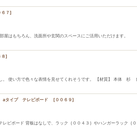
０６７
]
。 お部屋はもちろん、洗面所や玄関のスペースにご活用いた
６８
]
し。 使い方で色々な表情を見せてくれそうです。 【材質】 本体 杉
 aタイプ テレビボード
[
００６９
]
テレビボード 背板はなしで、ラック｛００４３｝やハンガーラック｛０