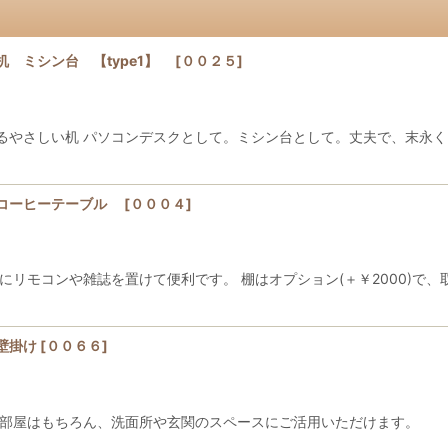
 ミシン台 【type1】
[
００２５
]
るやさしい机 パソコンデスクとして。ミシン台として。丈夫で、末永く
・コーヒーテーブル
[
０００４
]
にリモコンや雑誌を置けて便利です。 棚はオプション(＋￥2000)で
壁掛け
[
００６６
]
。 お部屋はもちろん、洗面所や玄関のスペースにご活用いた