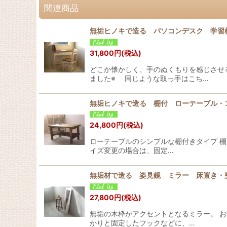
関連商品
無垢ヒノキで造る パソコンデスク 学習机
31,800
円
(税込)
どこか懐かしく、手のぬくもりを感じさせ
ました※ 同じような取っ手はこち…
無垢ヒノキで造る 棚付 ローテーブル
24,800
円
(税込)
ローテーブルのシンプルな棚付きタイプ 棚
イズ変更の場合は、固定…
無垢材で造る 姿見鏡 ミラー 床置き・
27,800
円
(税込)
無垢の木枠がアクセントとなるミラー
かりと固定したフックなどに、…