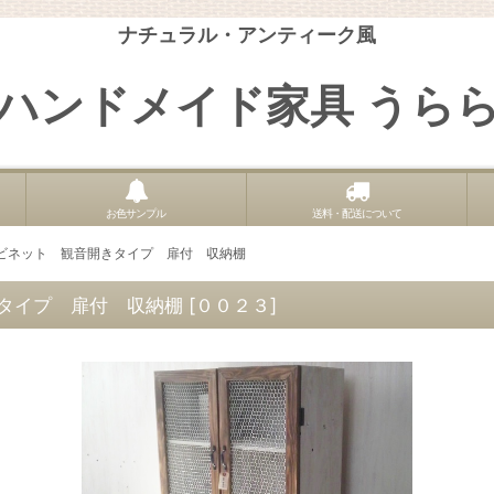
ナチュラル・アンティーク風
ハンドメイド家具 うら
お色サンプル
送料・配送について
ビネット 観音開きタイプ 扉付 収納棚
タイプ 扉付 収納棚
[
００２３
]