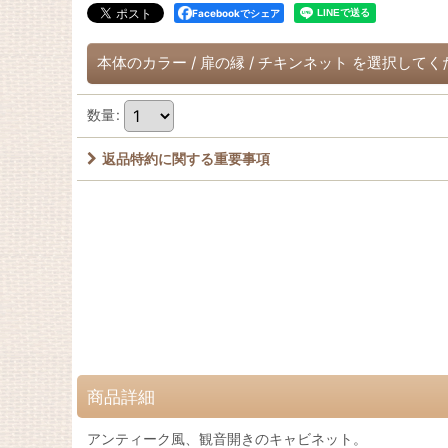
Facebookでシェア
本体のカラー
/
扉の縁
/
チキンネット
を選択してく
数量
:
返品特約に関する重要事項
商品詳細
アンティーク風、観音開きのキャビネット。