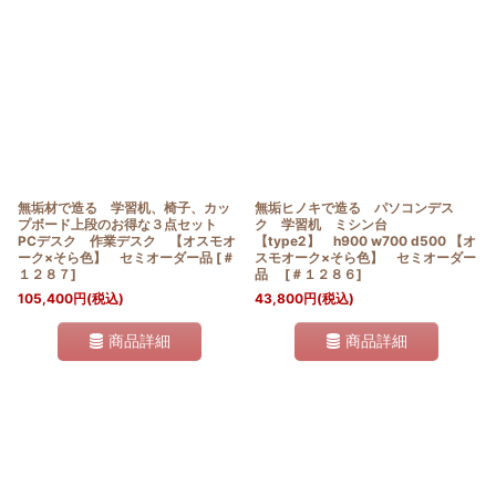
並び順
:
絞り込む
無垢材で造る 学習机、椅子、カッ
無垢ヒノキで造る パソコンデス
プボード上段のお得な３点セット
ク 学習机 ミシン台
PCデスク 作業デスク 【オスモオ
【type2】 h900 w700 d500 【オ
ーク×そら色】 セミオーダー品
[
＃
スモオーク×そら色】 セミオーダー
１２８７
]
品
[
＃１２８６
]
105,400
円
(税込)
43,800
円
(税込)
商品詳細
商品詳細