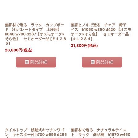
無垢材で造る ラック カップボー
無垢ヒノキで造る チェア 椅子
ド 【セパレートタイプ 上段用】
イス h1050 w350 d420 【オスモ
h640 w700 d267【オスモオーク×
オーク×そら色】 セミオーダー品
そら色】 セミオーダー品
[
＃１２８
[
＃１２８４
]
５
]
31,800
円
(税込)
26,800
円
(税込)
商品詳細
商品詳細
タイルトップ 移動式キッチンワゴ
無垢材で造る ナチュラルテイス
ン キャスター付 h700 w595 d295
ト ラック 商品棚 h1670 w450