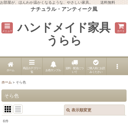
お部屋が、ほんわか温かくなるような、やさしい家具。 送料無料
ナチュラル・アンティーク風
ハンドメイド家具
メニュー
カート
うらら
商品カテゴリ一
送料・配送につ
ご購入前にお読
ホーム
お色サンプル
覧
いて
みください
ホーム
>
そら色
そら色
表示順変更
閉じる
6
件
表示数
: