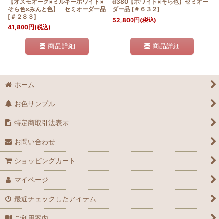
【オスモオーク×ミルキーホワイト×
d380【ホワイト×そら色】セミオー
そら色×みんと色】 セミオーダー品
ダー品
[
＃６３２
]
[
＃２８３
]
52,800
円
(税込)
41,800
円
(税込)
商品詳細
商品詳細
ホーム
お色サンプル
特定商取引法表示
お問い合わせ
ショッピングカート
マイページ
最近チェックしたアイテム
ご利用案内