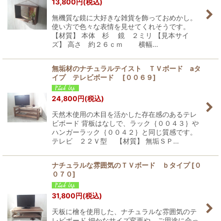
13,800
円
(税込)
無機質な鏡に大好きな雑貨を飾っておめかし。
使い方で色々な表情を見せてくれそうです。
【材質】 本体 杉 鏡 ２ミリ 【見本サイ
ズ】 高さ 約２６ｃｍ 横幅…
無垢材のナチュラルテイスト ＴＶボード aタ
イプ テレビボード
[
００６９
]
24,800
円
(税込)
天然木使用の木目を活かした存在感のあるテレ
ビボード 背板はなしで、ラック｛００４３｝や
ハンガーラック｛００４２｝と同じ質感です。
テレビ ２２Ｖ型 【材質】 無垢ＳＰ…
ナチュラルな雰囲気のＴＶボード ｂタイプ
[
０
０７０
]
31,800
円
(税込)
天板に檜を使用した、ナチュラルな雰囲気のテ
レビボード 細かなサイズ変更や、ご用途に合っ