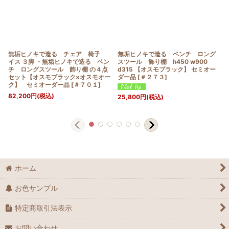
無垢ヒノキで造る チェア 椅子
無垢ヒノキで造る ベンチ ロング
イス ３脚 ・無垢ヒノキで造る ベン
スツール 飾り棚 h450 w900
チ ロングスツール 飾り棚 の４点
d315 【オスモブラック】 セミオー
セット【オスモブラック×オスモオー
ダー品
[
＃２７３
]
ク】 セミオーダー品
[
＃７０１
]
82,200
円
(税込)
25,800
円
(税込)
ホーム
お色サンプル
特定商取引法表示
お問い合わせ