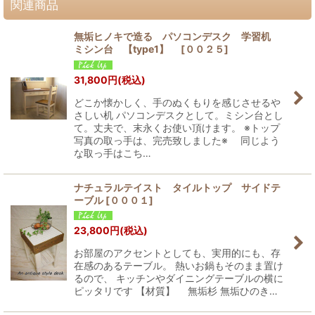
関連商品
無垢ヒノキで造る パソコンデスク 学習机
ミシン台 【type1】
[
００２５
]
31,800
円
(税込)
どこか懐かしく、手のぬくもりを感じさせるや
さしい机 パソコンデスクとして。ミシン台とし
て。丈夫で、末永くお使い頂けます。 ※トップ
写真の取っ手は、完売致しました※ 同じよう
な取っ手はこち…
ナチュラルテイスト タイルトップ サイドテ
ーブル
[
０００１
]
23,800
円
(税込)
お部屋のアクセントとしても、実用的にも、存
在感のあるテーブル。 熱いお鍋もそのまま置け
るので、 キッチンやダイニングテーブルの横に
ピッタリです 【材質】 無垢杉 無垢ひのき…