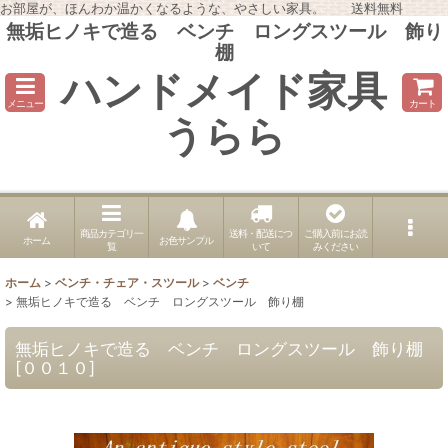
お部屋が、ほんわか温かくなるような、やさしい家具。 送料無料
無垢ヒノキで造る ベンチ ロングスツール 飾り
棚
ハンドメイド家具
メニュー
カート
うらら
商品カテゴリ一
送料・配送につ
ご購入前にお読
ホーム
お色サンプル
覧
いて
みください
ホーム
>
ベンチ・チェア・スツール
>
ベンチ
>
無垢ヒノキで造る ベンチ ロングスツール 飾り棚
無垢ヒノキで造る ベンチ ロングスツール 飾り棚
[
００１０
]