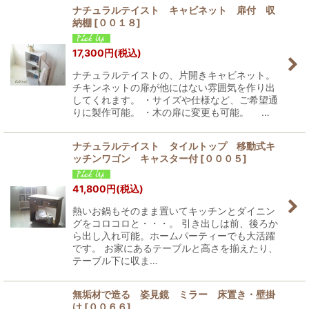
ナチュラルテイスト キャビネット 扉付 収
納棚
[
００１８
]
17,300
円
(税込)
ナチュラルテイストの、片開きキャビネット。
チキンネットの扉が他にはない雰囲気を作り出
してくれます。 ・サイズや仕様など、ご希望通
りに製作可能。 ・木の扉に変更も可能。 …
ナチュラルテイスト タイルトップ 移動式キ
ッチンワゴン キャスター付
[
０００５
]
41,800
円
(税込)
熱いお鍋もそのまま置いてキッチンとダイニン
グをコロコロと・・・。 引き出しは前、後ろか
ら出し入れ可能。ホームパーティーでも大活躍
です。 お家にあるテーブルと高さを揃えたり、
テーブル下に収ま…
無垢材で造る 姿見鏡 ミラー 床置き・壁掛
け
[
００６６
]