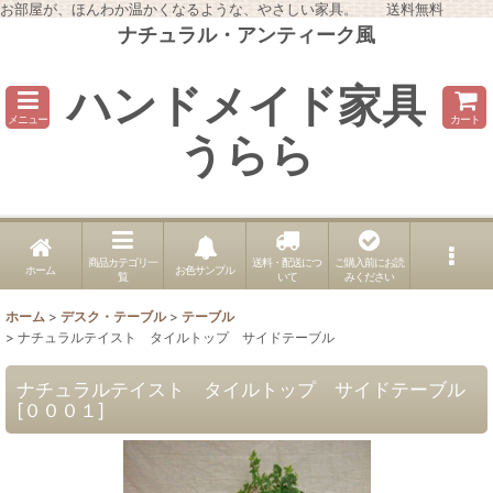
お部屋が、ほんわか温かくなるような、やさしい家具。 送料無料
ナチュラル・アンティーク風
ハンドメイド家具
メニュー
カート
うらら
商品カテゴリ一
送料・配送につ
ご購入前にお読
ホーム
お色サンプル
覧
いて
みください
ホーム
>
デスク・テーブル
>
テーブル
>
ナチュラルテイスト タイルトップ サイドテーブル
ナチュラルテイスト タイルトップ サイドテーブル
[
０００１
]