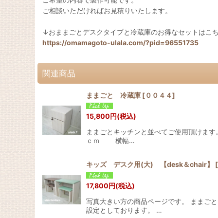
ご相談いただければお見積りいたします。
↓おままごとデスクタイプと冷蔵庫のお得なセットはこ
https://omamagoto-ulala.com/?pid=96551735
関連商品
ままごと 冷蔵庫
[
００４４
]
15,800
円
(税込)
ままごとキッチンと並べてご使用頂けます。
ｃｍ 横幅…
キッズ デスク用(大) 【desk＆chair】
[
17,800
円
(税込)
写真大きい方の商品ページです。 ままご
設定としております。 …