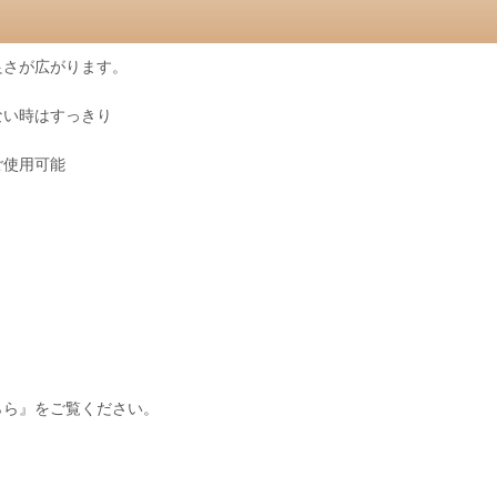
良さが広がります。
わない時はすっきり
ご使用可能
。
らら』をご覧ください。