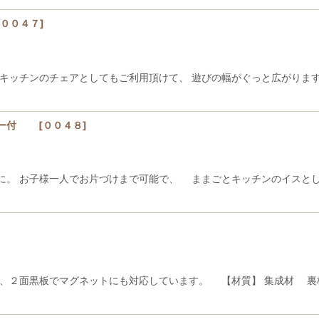
００４７
]
とキッチンのチェアとしてもご利用頂けて、 遊びの幅がぐっと広がりま
スター付
[
００４８
]
に。 お子様一人でお片づけまで可能で、 ままごとキッチンのイスとし
、２面黒板でマグネットにも対応しています。 【材質】 集成材 裏板