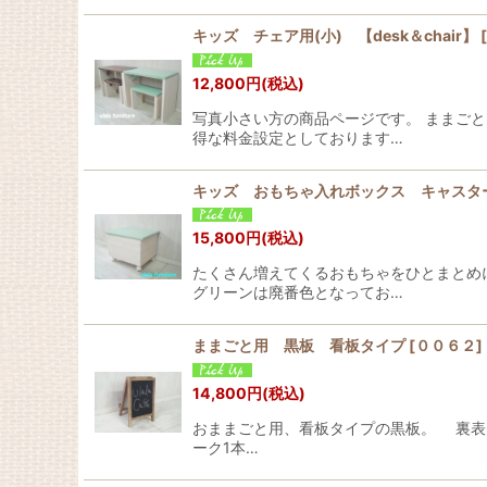
キッズ チェア用(小) 【desk＆chair】
[
12,800
円
(税込)
写真小さい方の商品ページです。 ままご
得な料金設定としております…
キッズ おもちゃ入れボックス キャ
15,800
円
(税込)
たくさん増えてくるおもちゃをひとまとめ
グリーンは廃番色となってお…
ままごと用 黒板 看板タイプ
[
００６２
]
14,800
円
(税込)
おままごと用、看板タイプの黒板。 裏表
ーク1本…