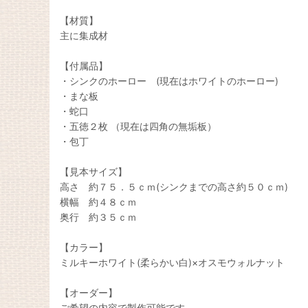
【材質】
主に集成材
【付属品】
・シンクのホーロー (現在はホワイトのホーロー)
・まな板
・蛇口
・五徳２枚 （現在は四角の無垢板）
・包丁
【見本サイズ】
高さ 約７５．５ｃｍ(シンクまでの高さ約５０ｃｍ)
横幅 約４８ｃｍ
奥行 約３５ｃｍ
【カラー】
ミルキーホワイト(柔らかい白)×オスモウォルナット
【オーダー】
ご希望の内容で製作可能です。