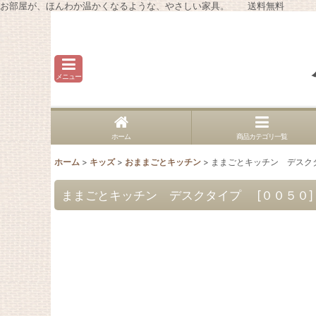
お部屋が、ほんわか温かくなるような、やさしい家具。 送料無料
メニュー
ホーム
商品カテゴリ一覧
ホーム
>
キッズ
>
おままごとキッチン
>
ままごとキッチン デス
ままごとキッチン デスクタイプ
[
００５０
]