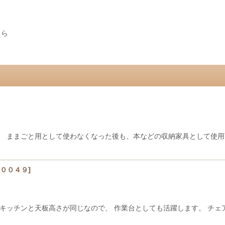
ちら
 ままごと用として使わなくなった後も、本などの収納家具として使用可
００４９
]
とキッチンと天板高さが同じなので、 作業台としても活躍します。 チ