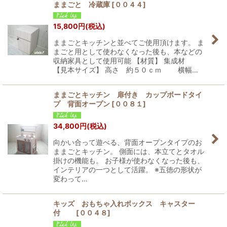
ままごと 冷蔵庫
[
００４４
]
15,800
円
(税込)
ままごとキッチンと並べてご使用頂けます。 ま
まごと用として使わなくなった後も、本などの
収納家具として使用可能 【材質】 集成材
【見本サイズ】 高さ 約５０ｃｍ 横幅…
ままごとキッチン 扉付き カップボードタイ
プ 背面オープン
[
００８１
]
34,800
円
(税込)
向かい合って遊べる、背面オープンタイプのお
ままごとキッチン。 側面には、本立てとタオル
掛けの機能も。 お子様が使わなくなった後も、
インテリアの一つとして活躍。 ※五徳の形状が
変わって…
キッズ おもちゃ入れボックス キャスター
付
[
００４８
]