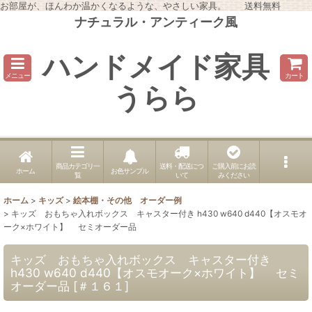
お部屋が、ほんわか温かくなるような、やさしい家具。 送料無料
ナチュラル・アンティーク風
ハンドメイド家具
メニュー
カート
うらら
商品カテゴリ一
送料・配送につ
ご購入前にお読
ホーム
お色サンプル
覧
いて
みください
ホーム
>
キッズ
>
絵本棚・その他 オーダー例
>
キッズ おもちゃ入れボックス キャスター付き h430 w640 d440【オスモオ
ーク×ホワイト】 セミオーダー品
キッズ おもちゃ入れボックス キャスター付き
h430 w640 d440【オスモオーク×ホワイト】 セミ
オーダー品
[
＃１６１
]