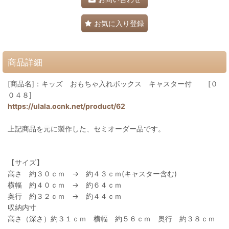
お気に入り登録
商品詳細
[商品名]：キッズ おもちゃ入れボックス キャスター付 [０
０４８]
https://ulala.ocnk.net/product/62
上記商品を元に製作した、セミオーダー品です。
【サイズ】
高さ 約３０ｃｍ → 約４３ｃｍ(キャスター含む)
横幅 約４０ｃｍ → 約６４ｃｍ
奥行 約３２ｃｍ → 約４４ｃｍ
収納内寸
高さ（深さ）約３１ｃｍ 横幅 約５６ｃｍ 奥行 約３８ｃｍ