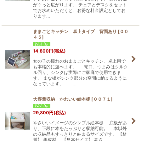
がぐっと広がります。 チェアとデスクをセット
でお求めいただくと、お得な料金設定としてお
ります…
ままごとキッチン 卓上タイプ 背面あり
[
００
４５
]
14,800
円
(税込)
女の子の憧れのおままごとキッチン。卓上用で
も本格的に遊べます。 蛇口、つまみはクルク
ル回り、シンクは実際にご家庭で使用できま
す。 まな板がシンク部分の空間に納まるように
なっています。 …
大容量収納 かわいい絵本棚
[
００７１
]
29,800
円
(税込)
やさいいイメージのシンプル絵本棚 底板があ
り、下段に本をたっぷりと収納可能。 本以外
の収納品もすっきりと納まるサイズです。 【材
質】 集成材 【見本サイズ】 高さ…