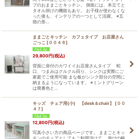
プのおままごとキッチン。 側面には、本立てと
タオル掛けの機能もあり。 お子様が使わなくな
った後も、インテリアの一つとして活躍。 ※五
徳の形…
ままごとキッチン カフェタイプ お店屋さん
ごっこ
[
００４６
]
29,800
円
(税込)
背面に扉付のカワイイお店屋さんタイプ 蛇
口、つまみはクルクル回り、シンクは実際にご
家庭でご使用可能 まな板がシンク部分の空間に
納まるようになっています。 ※ミントグリーン
は廃番色と…
キッズ チェア用(小) 【desk＆chair】
[
００
４７
]
12,800
円
(税込)
写真小さい方の商品ページです。 ままごとキッ
チンのチェアとしてもご利用頂けて、 遊びの幅