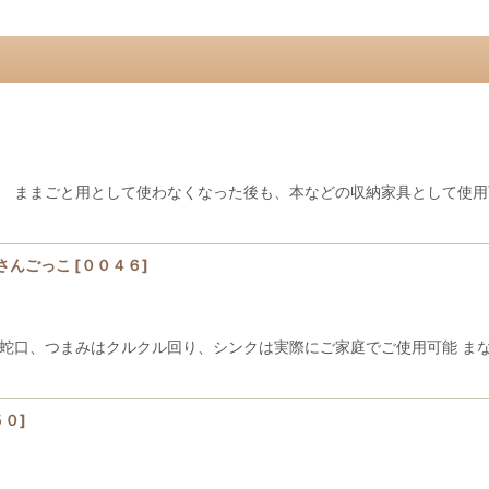
 ままごと用として使わなくなった後も、本などの収納家具として使用可
さんごっこ
[
００４６
]
蛇口、つまみはクルクル回り、シンクは実際にご家庭でご使用可能 ま
５０
]