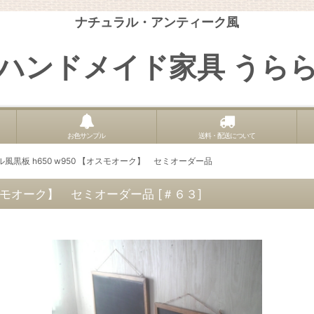
ナチュラル・アンティーク風
ハンドメイド家具 うら
お色サンプル
送料・配送について
風黒板 h650 w950 【オスモオーク】 セミオーダー品
オスモオーク】 セミオーダー品
[
＃６３
]