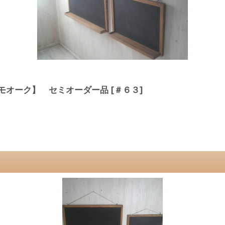
オスモオーク】 セミオーダー品
[
＃６３
]