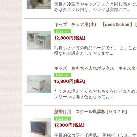
天板が冷蔵庫やキッズデスクと同じ高さで
みはクルクル回り、シンクは実際にご…
キッズ チェア用(小) 【desk＆chair】
[
12,800
円
(税込)
写真小さい方の商品ページです。 ままご
得な料金設定としております…
キッズ おもちゃ入れボックス キャ
15,800
円
(税込)
たくさん増えてくるおもちゃをひとまとめ
グリーンは廃番色となってお…
壁掛け用 スクール風黒板
[
００７５
]
17,800
円
(税込)
本格的なカワイイ黒板。 家族のコミュニ