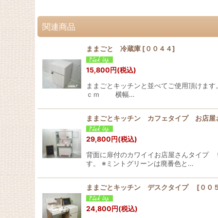
関連商品
ままごと 冷蔵庫
[
００４４
]
15,800
円
(税込)
ままごとキッチンと並べてご使用頂けます。
ｃｍ 横幅…
ままごとキッチン カフェタイプ お店屋
29,800
円
(税込)
背面に扉付のカワイイお店屋さんタイプ 
す。 ※ミントグリーンは廃番色と…
ままごとキッチン デスクタイプ
[
００
24,800
円
(税込)