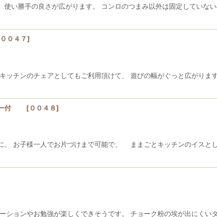
、使い勝手の良さが広がります。 コンロのつまみ以外は固定してい
００４７
]
とキッチンのチェアとしてもご利用頂けて、 遊びの幅がぐっと広がりま
スター付
[
００４８
]
に。 お子様一人でお片づけまで可能で、 ままごとキッチンのイスとし
ケーションやお勉強が楽しくできそうです。 チョーク粉の埃が出にくい