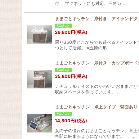
付 マグネットにも対応。三角カ…
ままごとキッチン 扉付き アイランド
29,800
円
(税込)
周り360度どこからでも遊べるアイラン
つとして活躍。 ※五徳の形…
ままごとキッチン 扉付き カップボード
35,800
円
(税込)
ナチュラルテイストのかわいいおままごと
収納スペースを作っています。 …
ままごとキッチン 卓上タイプ 背面あり
14,800
円
(税込)
女の子の憧れのおままごとキッチン。卓上
空間に納まるようになっています。 …