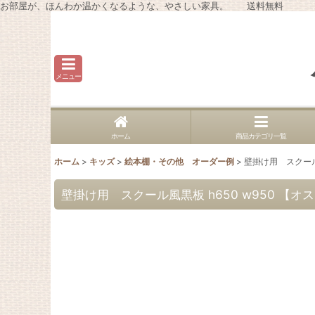
お部屋が、ほんわか温かくなるような、やさしい家具。 送料無料
メニュー
ホーム
商品カテゴリ一覧
ホーム
>
キッズ
>
絵本棚・その他 オーダー例
>
壁掛け用 スクール
壁掛け用 スクール風黒板 h650 w950 【