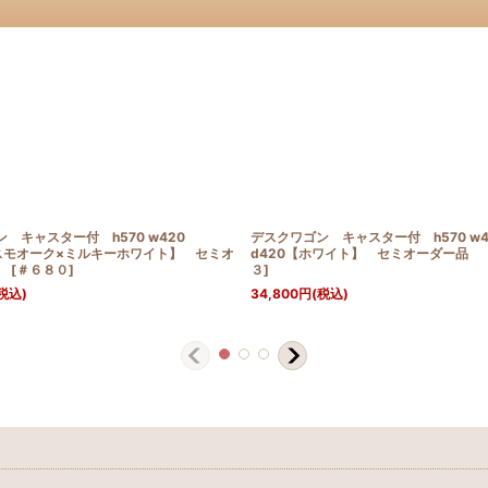
 キャスター付 h570 w420
デスクワゴン キャスター付 h570 w4
オスモオーク×ミルキーホワイト】 セミオ
d420【ホワイト】 セミオーダー
品
[
＃６８０
]
３
]
税込)
34,800
円
(税込)