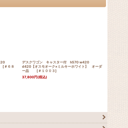
20
デスクワゴン キャスター付 h570 w420
デスクワゴン 
品
[
＃６８
d420【オスモオーク×ミルキーホワイト】 オーダ
d420【ス
ー品
[
＃１００３
]
オーダー
37,800
円
(税込)
34,800
円
(税