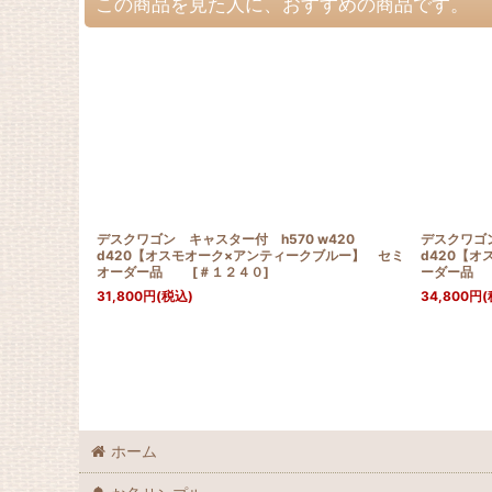
この商品を見た人に、おすすめの商品です。
デスクワゴン キャスター付 h570 w420
デスクワゴン
d420【オスモオーク×アンティークブルー】 セミ
d420【
オーダー品
[
＃１２４０
]
ーダー
31,800
円
(税込)
34,800
円
(
ホーム