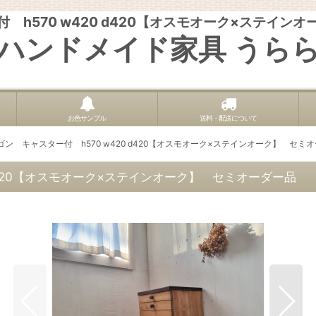
 h570 w420 d420【オスモオーク×ステ
ハンドメイド家具 うら
お色サンプル
送料・配送について
ゴン キャスター付 h570 w420 d420【オスモオーク×ステインオーク】 
 d420【オスモオーク×ステインオーク】 セミオーダー