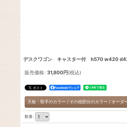
デスクワゴン キャスター付 h570 w420
販売価格
:
31,800
円
(税込)
Facebookでシェア
天板・取手のカラー
/
その他部分のカラー
/
オーダ
数量
: