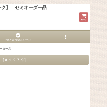
インオーク】 セミオーダー品
ら
カート
ご購入前にお読みください
セミオーダー品
品
[
＃１２７９
]