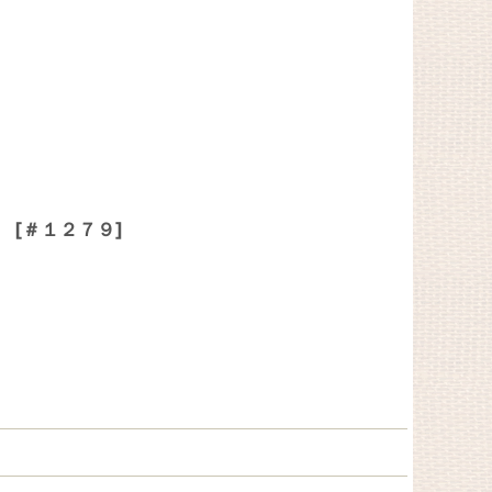
品
[
＃１２７９
]