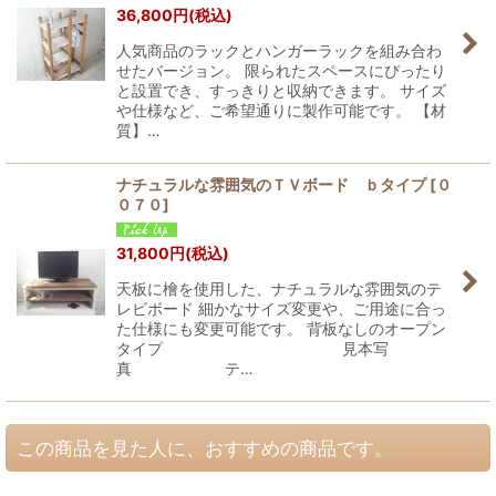
36,800
円
(税込)
人気商品のラックとハンガーラックを組み合わ
せたバージョン。 限られたスペースにぴったり
と設置でき、すっきりと収納できます。 サイズ
や仕様など、ご希望通りに製作可能です。 【材
質】…
ナチュラルな雰囲気のＴＶボード ｂタイプ
[
０
０７０
]
31,800
円
(税込)
天板に檜を使用した、ナチュラルな雰囲気のテ
レビボード 細かなサイズ変更や、ご用途に合っ
た仕様にも変更可能です。 背板なしのオープン
タイプ 見本写
真 テ…
この商品を見た人に、おすすめの商品です。