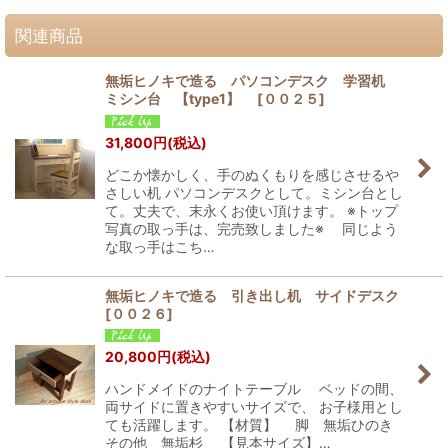
関連商品
無垢ヒノキで造る パソコンデスク 学習机
ミシン台 【type1】
[
００２５
]
31,800
円
(税込)
どこか懐かしく、手のぬくもりを感じさせるや
さしい机 パソコンデスクとして。ミシン台とし
て。丈夫で、末永くお使い頂けます。 ※トップ
写真の取っ手は、完売致しました※ 同じよう
な取っ手はこち…
無垢ヒノキで造る 引き出し机 サイドデスク
[
００２６
]
20,800
円
(税込)
ハンドメイドのナイトテーブル ベッドの間、
両サイドに置きやすいサイズで、 お子様用とし
ても活躍します。 【材質】 脚 無垢ひのき
その他 無垢杉 【見本サイズ】…