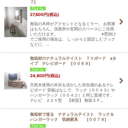
７
]
27,800
円
(税込)
無垢の木枠がアクセントとなるミラー。 お部屋
はもちろん、洗面所や玄関のスペースにご活用
いただけます。 ※壁掛け
でご使用の場合は、 しっかりと固定したフック
などに、…
無垢材のナチュラルテイスト ＴＶボード aタ
イプ テレビボード
[
００６９
]
24,800
円
(税込)
天然木使用の木目を活かした存在感のあるテレ
ビボード 背板はなしで、ラック｛００４３｝や
ハンガーラック｛００４２｝と同じ質感です。
テレビ ２２Ｖ型 【材質】 無垢ＳＰ…
無垢材で造る ナチュラルテイスト ラック＆
ハンガーラック 収納家具
[
００７９
]