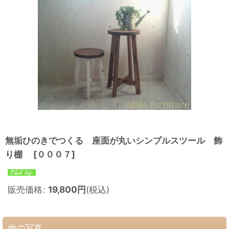
無垢ひのきでつくる 座面が丸いシンプルスツール 飾
り棚
[
０００７
]
販売価格
:
19,800
円
(税込)
他の写真