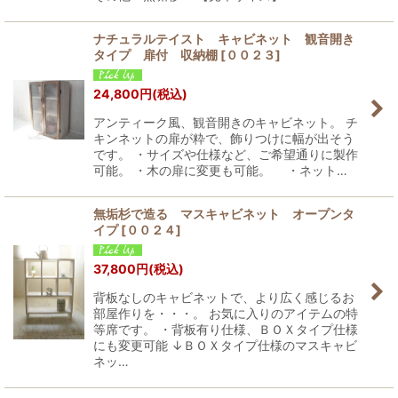
ナチュラルテイスト キャビネット 観音開き
タイプ 扉付 収納棚
[
００２３
]
24,800
円
(税込)
アンティーク風、観音開きのキャビネット。 チ
キンネットの扉が粋で、飾りつけに幅が出そう
です。 ・サイズや仕様など、ご希望通りに製作
可能。 ・木の扉に変更も可能。 ・ネット…
無垢杉で造る マスキャビネット オープンタ
イプ
[
００２４
]
37,800
円
(税込)
背板なしのキャビネットで、より広く感じるお
部屋作りを・・・。 お気に入りのアイテムの特
等席です。 ・背板有り仕様、ＢＯＸタイプ仕様
にも変更可能 ↓ＢＯＸタイプ仕様のマスキャビ
ネッ…