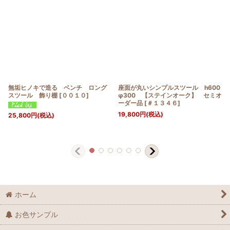
無垢ヒノキで造る ベンチ ロング
座面が丸いシンプルスツール h600
スツール 飾り棚
[
００１０
]
φ300 【ステインオーク】 セミオ
ーダー品
[
＃１３４６
]
19,800
円
(税込)
25,800
円
(税込)
ホーム
お色サンプル