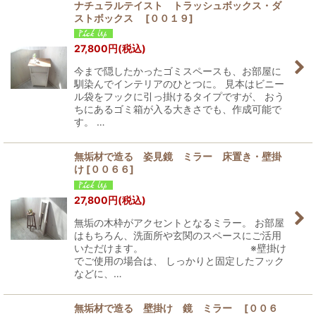
ナチュラルテイスト トラッシュボックス・ダ
ストボックス
[
００１９
]
27,800
円
(税込)
今まで隠したかったゴミスペースも、お部屋に
馴染んでインテリアのひとつに。 見本はビニー
ル袋をフックに引っ掛けるタイプですが、 おう
ちにあるゴミ箱が入る大きさでも、作成可能で
す。 …
無垢材で造る 姿見鏡 ミラー 床置き・壁掛
け
[
００６６
]
27,800
円
(税込)
無垢の木枠がアクセントとなるミラー。 お部屋
はもちろん、洗面所や玄関のスペースにご活用
いただけます。 ※壁掛け
でご使用の場合は、 しっかりと固定したフック
などに、…
無垢材で造る 壁掛け 鏡 ミラー
[
００６