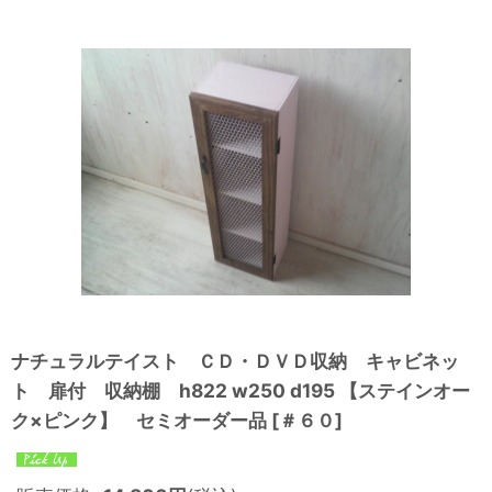
ナチュラルテイスト ＣＤ・ＤＶＤ収納 キャビネッ
ト 扉付 収納棚 h822 w250 d195 【ステインオー
ク×ピンク】 セミオーダー品
[
＃６０
]