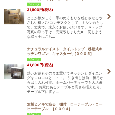
31,800
円
(税込)
どこか懐かしく、手のぬくもりを感じさせるや
さしい机 パソコンデスクとして。ミシン台とし
て。丈夫で、末永くお使い頂けます。 ※トップ
写真の取っ手は、完売致しました※ 同じよう
な取っ手はこち…
ナチュラルテイスト タイルトップ 移動式キ
ッチンワゴン キャスター付
[
０００５
]
41,800
円
(税込)
熱いお鍋もそのまま置いてキッチンとダイニン
グをコロコロと・・・。 引き出しは前、後ろか
ら出し入れ可能。ホームパーティーでも大活躍
です。 お家にあるテーブルと高さを揃えたり、
テーブル下に収ま…
無垢ヒノキで造る 棚付 ローテーブル・コー
ヒーテーブル
[
０００４
]