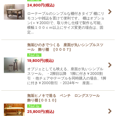
24,800
円
(税込)
ローテーブルのシンプルな棚付きタイプ 棚にリ
モコンや雑誌を置けて便利です。 棚はオプショ
ン(＋￥2000)で、取り外し仕様で製作も可能。
横幅１００ｃｍ以上にサイズ変更の場合は、固
定…
無垢ひのきでつくる 座面が丸いシンプルスツ
ール 飾り棚
[
０００７
]
19,800
円
(税込)
オブジェとしても映える、座面が丸いシンプル
スツール。 ・2脚目以降 1脚に付き￥2000割
引 ・他チェアやテーブルを同時購入の場合、1脚
に付き￥2000割引 ・2024年〜 座面…
無垢ヒノキで造る ベンチ ロングスツール
飾り棚
[
００１０
]
25,800
円
(税込)