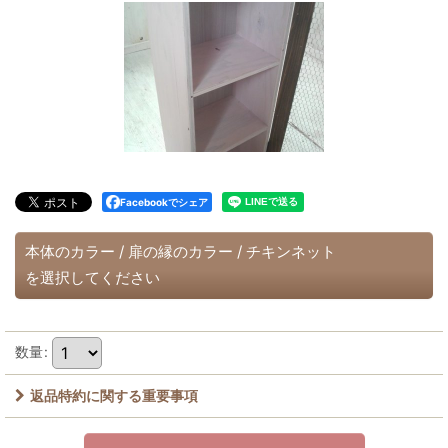
Facebookでシェア
本体のカラー
/
扉の縁のカラー
/
チキンネット
を選択してください
数量
:
返品特約に関する重要事項