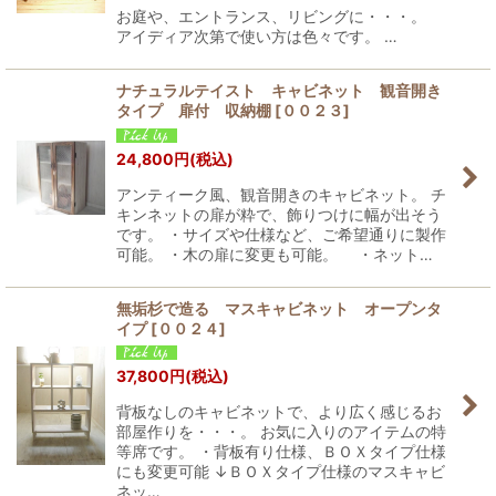
お庭や、エントランス、リビングに・・・。
アイディア次第で使い方は色々です。 …
ナチュラルテイスト キャビネット 観音開き
タイプ 扉付 収納棚
[
００２３
]
24,800
円
(税込)
アンティーク風、観音開きのキャビネット。 チ
キンネットの扉が粋で、飾りつけに幅が出そう
です。 ・サイズや仕様など、ご希望通りに製作
可能。 ・木の扉に変更も可能。 ・ネット…
無垢杉で造る マスキャビネット オープンタ
イプ
[
００２４
]
37,800
円
(税込)
背板なしのキャビネットで、より広く感じるお
部屋作りを・・・。 お気に入りのアイテムの特
等席です。 ・背板有り仕様、ＢＯＸタイプ仕様
にも変更可能 ↓ＢＯＸタイプ仕様のマスキャビ
ネッ…