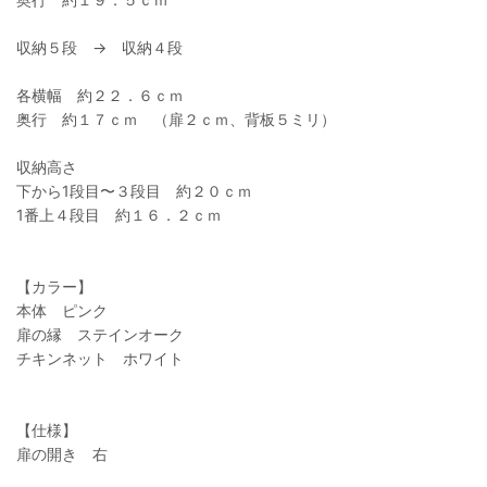
収納５段 → 収納４段
各横幅 約２２．６ｃｍ
奥行 約１７ｃｍ （扉２ｃｍ、背板５ミリ）
収納高さ
下から1段目〜３段目 約２０ｃｍ
1番上４段目 約１６．２ｃｍ
【カラー】
本体 ピンク
扉の縁 ステインオーク
チキンネット ホワイト
【仕様】
扉の開き 右