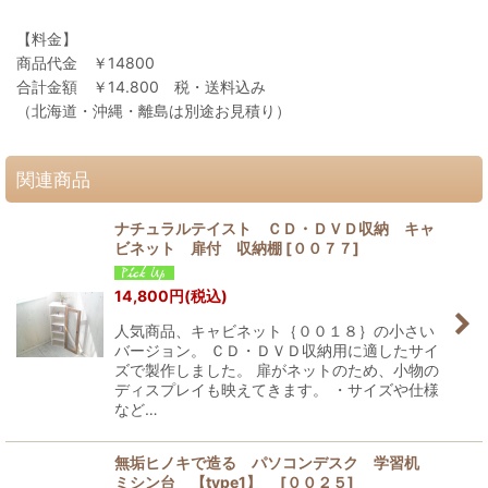
【料金】
商品代金 ￥14800
合計金額 ￥14.800 税・送料込み
（北海道・沖縄・離島は別途お見積り）
関連商品
ナチュラルテイスト ＣＤ・ＤＶＤ収納 キャ
ビネット 扉付 収納棚
[
００７７
]
14,800
円
(税込)
人気商品、キャビネット｛００１８｝の小さい
バージョン。 ＣＤ・ＤＶＤ収納用に適したサイ
ズで製作しました。 扉がネットのため、小物の
ディスプレイも映えてきます。 ・サイズや仕様
など…
無垢ヒノキで造る パソコンデスク 学習机
ミシン台 【type1】
[
００２５
]