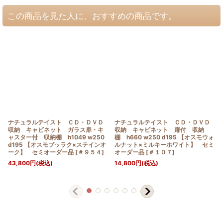
この商品を見た人に、おすすめの商品です。
ナチュラルテイスト ＣＤ・ＤＶＤ
ナチュラルテイスト ＣＤ・ＤＶＤ
収納 キャビネット ガラス扉・キ
収納 キャビネット 扉付 収納
ャスター付 収納棚 h1049 w250
棚 h660 w250 d195 【オスモウォ
d195 【オスモブッラク×ステインオ
ルナット×ミルキーホワイト】 セミ
ーク】 セミオーダー品
[
＃９５４
]
オーダー品
[
＃１０７
]
43,800
円
(税込)
14,800
円
(税込)