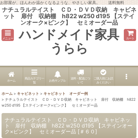
お部屋が、ほんわか温かくなるような、やさしい家具。 送料無料
ナチュラルテイスト ＣＤ・ＤＶＤ収納 キャビネ
ット 扉付 収納棚 h822 w250 d195 【ステイ
ンオーク×ピンク】 セミオーダー品
ハンドメイド家具
メニュー
カート
うらら
商品カテゴリ一
送料・配送につ
ご購入前にお読
ホーム
お色サンプル
覧
いて
みください
ホーム
>
キャビネット
>
キャビネット オーダー例
>
ナチュラルテイスト ＣＤ・ＤＶＤ収納 キャビネット 扉付 収納棚 h822
w250 d195 【ステインオーク×ピンク】 セミオーダー品
ナチュラルテイスト ＣＤ・ＤＶＤ収納 キャビネッ
ト 扉付 収納棚 h822 w250 d195 【ステインオー
ク×ピンク】 セミオーダー品
[
＃６０
]