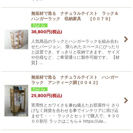
無垢材で造る ナチュラルテイスト ラック＆
ハンガーラック 収納家具
[
００７９
]
36,800
円
(税込)
人気商品のラックとハンガーラックを組み合わ
せたバージョン。 限られたスペースにぴったり
と設置でき、すっきりと収納できます。 サイズ
や仕様など、ご希望通りに製作可能です。 【材
質】…
無垢材で造る ナチュラルテイスト ハンガー
ラック アンティーク調
[
００４２
]
25,800
円
(税込)
実用性とカワイさを兼ね備えたお部屋作り さり
げなく雑貨を合わせる事でインテリアに溶け込
ませて・・・ ラックとセットで購入で、￥３０
００割引 ラックはこちら↓ https://ula…