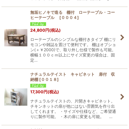
無垢ヒノキで造る 棚付 ローテーブル・コー
ヒーテーブル
[
０００４
]
24,800
円
(税込)
ローテーブルのシンプルな棚付きタイプ 棚にリ
モコンや雑誌を置けて便利です。 棚はオプショ
ン(＋￥2000)で、取り外し仕様で製作も可能。
横幅１００ｃｍ以上にサイズ変更の場合は、固
定…
ナチュラルテイスト キャビネット 扉付 収
納棚
[
００１８
]
17,300
円
(税込)
ナチュラルテイストの、片開きキャビネット。
チキンネットの扉が他にはない雰囲気を作り出
してくれます。 ・サイズや仕様など、ご希望通
りに製作可能。 ・木の扉に変更も可能。 …