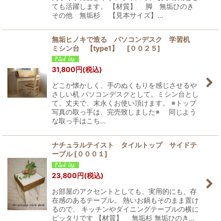
ても活躍します。 【材質】 脚 無垢ひのき
その他 無垢杉 【見本サイズ】…
無垢ヒノキで造る パソコンデスク 学習机
ミシン台 【type1】
[
００２５
]
31,800
円
(税込)
どこか懐かしく、手のぬくもりを感じさせるや
さしい机 パソコンデスクとして。ミシン台とし
て。丈夫で、末永くお使い頂けます。 ※トップ
写真の取っ手は、完売致しました※ 同じよう
な取っ手はこち…
ナチュラルテイスト タイルトップ サイドテ
ーブル
[
０００１
]
23,800
円
(税込)
お部屋のアクセントとしても、実用的にも、存
在感のあるテーブル。 熱いお鍋もそのまま置け
るので、 キッチンやダイニングテーブルの横に
ピッタリです 【材質】 無垢杉 無垢ひのき…