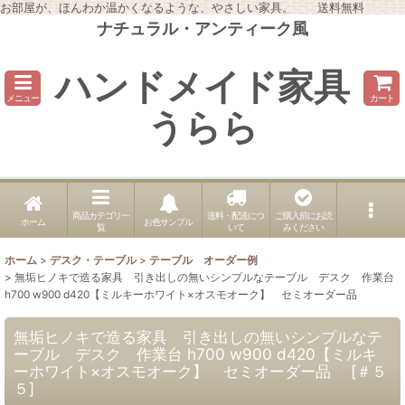
お部屋が、ほんわか温かくなるような、やさしい家具。 送料無料
ナチュラル・アンティーク風
ハンドメイド家具
メニュー
カート
うらら
商品カテゴリ一
送料・配送につ
ご購入前にお読
ホーム
お色サンプル
覧
いて
みください
ホーム
>
デスク・テーブル
>
テーブル オーダー例
>
無垢ヒノキで造る家具 引き出しの無いシンプルなテーブル デスク 作業台
h700 w900 d420【ミルキーホワイト×オスモオーク】 セミオーダー品
無垢ヒノキで造る家具 引き出しの無いシンプルなテ
ーブル デスク 作業台 h700 w900 d420【ミルキ
ーホワイト×オスモオーク】 セミオーダー品
[
＃５
５
]