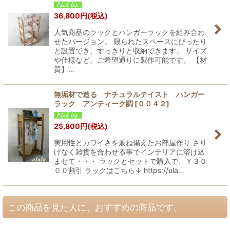
36,800
円
(税込)
人気商品のラックとハンガーラックを組み合わ
せたバージョン。 限られたスペースにぴったり
と設置でき、すっきりと収納できます。 サイズ
や仕様など、ご希望通りに製作可能です。 【材
質】…
無垢材で造る ナチュラルテイスト ハンガー
ラック アンティーク調
[
００４２
]
25,800
円
(税込)
実用性とカワイさを兼ね備えたお部屋作り さり
げなく雑貨を合わせる事でインテリアに溶け込
ませて・・・ ラックとセットで購入で、￥３０
００割引 ラックはこちら↓ https://ula…
この商品を見た人に、おすすめの商品です。