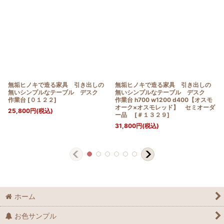
無垢ヒノキで造る家具 引き出しの
無垢ヒノキで造る家具 引き出しの
無いシンプルなテーブル デスク
無いシンプルなテーブル デスク
作業台
[
０１２２
]
作業台 h700 w1200 d400【オスモ
オーク×オスモレッド】 セミオーダ
25,800
円
(税込)
ー品
[
＃１３２９
]
31,800
円
(税込)
ホーム
お色サンプル