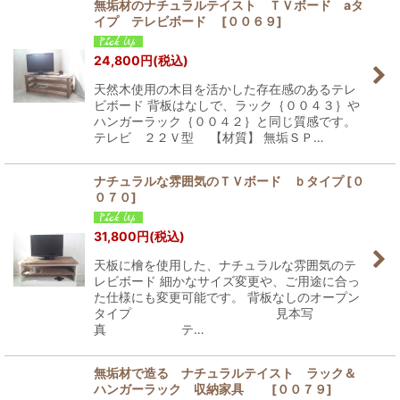
無垢材のナチュラルテイスト ＴＶボード aタ
イプ テレビボード
[
００６９
]
24,800
円
(税込)
天然木使用の木目を活かした存在感のあるテレ
ビボード 背板はなしで、ラック｛００４３｝や
ハンガーラック｛００４２｝と同じ質感です。
テレビ ２２Ｖ型 【材質】 無垢ＳＰ…
ナチュラルな雰囲気のＴＶボード ｂタイプ
[
０
０７０
]
31,800
円
(税込)
天板に檜を使用した、ナチュラルな雰囲気のテ
レビボード 細かなサイズ変更や、ご用途に合っ
た仕様にも変更可能です。 背板なしのオープン
タイプ 見本写
真 テ…
無垢材で造る ナチュラルテイスト ラック＆
ハンガーラック 収納家具
[
００７９
]