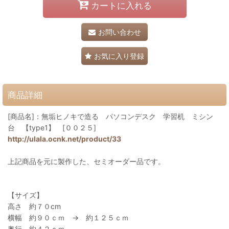
カートに入れる
お問い合わせ
お気に入り登録
商品詳細
[商品名]：無垢ヒノキで造る パソコンデスク 学習机 ミシン
台 【type1】 [００２５]
http://ulala.ocnk.net/product/33
上記商品を元に製作した、セミオーダー品です。
【サイズ】
高さ 約７０cm
横幅 約９０ｃｍ → 約１２５ｃｍ
奥行 約４２ｃｍ