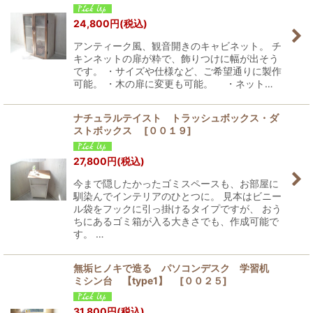
24,800
円
(税込)
アンティーク風、観音開きのキャビネット。 チ
キンネットの扉が粋で、飾りつけに幅が出そう
です。 ・サイズや仕様など、ご希望通りに製作
可能。 ・木の扉に変更も可能。 ・ネット…
ナチュラルテイスト トラッシュボックス・ダ
ストボックス
[
００１９
]
27,800
円
(税込)
今まで隠したかったゴミスペースも、お部屋に
馴染んでインテリアのひとつに。 見本はビニー
ル袋をフックに引っ掛けるタイプですが、 おう
ちにあるゴミ箱が入る大きさでも、作成可能で
す。 …
無垢ヒノキで造る パソコンデスク 学習机
ミシン台 【type1】
[
００２５
]
31,800
円
(税込)