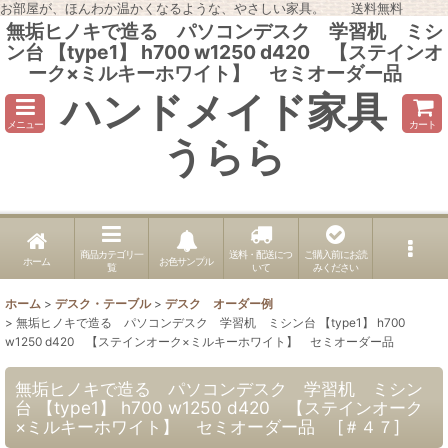
お部屋が、ほんわか温かくなるような、やさしい家具。 送料無料
無垢ヒノキで造る パソコンデスク 学習机 ミシ
ン台 【type1】 h700 w1250 d420 【ステインオ
ーク×ミルキーホワイト】 セミオーダー品
ハンドメイド家具
メニュー
カート
うらら
商品カテゴリ一
送料・配送につ
ご購入前にお読
ホーム
お色サンプル
覧
いて
みください
ホーム
>
デスク・テーブル
>
デスク オーダー例
>
無垢ヒノキで造る パソコンデスク 学習机 ミシン台 【type1】 h700
w1250 d420 【ステインオーク×ミルキーホワイト】 セミオーダー品
無垢ヒノキで造る パソコンデスク 学習机 ミシン
台 【type1】 h700 w1250 d420 【ステインオーク
×ミルキーホワイト】 セミオーダー品
[
＃４７
]