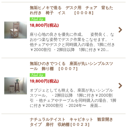
無垢ヒノキで造る デスク用 チェア 背もた
れ付き 椅子 イス
[
０００８
]
18,800
円
(税込)
座り心地の良さを優先に作成。 姿勢良く、な
おかつ楽な姿勢でデスク作業をこなせます。 ・
他チェアやデスクと同時購入の場合、1脚に付き
￥2000割引 ・2脚目以降 1脚に付き￥20…
無垢ひのきでつくる 座面が丸いシンプルスツ
ール 飾り棚
[
０００７
]
19,800
円
(税込)
オブジェとしても映える、座面が丸いシンプル
スツール。 ・2脚目以降 1脚に付き￥2000割
引 ・他チェアやテーブルを同時購入の場合、1脚
に付き￥2000割引 ・2024年〜 座面…
ナチュラルテイスト キャビネット 観音開き
タイプ 扉付 収納棚
[
００２３
]