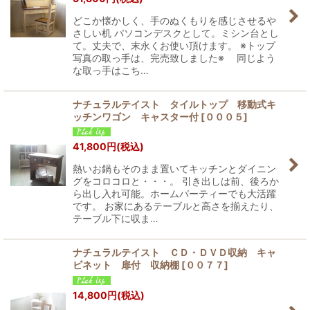
どこか懐かしく、手のぬくもりを感じさせるや
さしい机 パソコンデスクとして。ミシン台とし
て。丈夫で、末永くお使い頂けます。 ※トップ
写真の取っ手は、完売致しました※ 同じよう
な取っ手はこち…
ナチュラルテイスト タイルトップ 移動式キ
ッチンワゴン キャスター付
[
０００５
]
41,800
円
(税込)
熱いお鍋もそのまま置いてキッチンとダイニン
グをコロコロと・・・。 引き出しは前、後ろか
ら出し入れ可能。ホームパーティーでも大活躍
です。 お家にあるテーブルと高さを揃えたり、
テーブル下に収ま…
ナチュラルテイスト ＣＤ・ＤＶＤ収納 キャ
ビネット 扉付 収納棚
[
００７７
]
14,800
円
(税込)