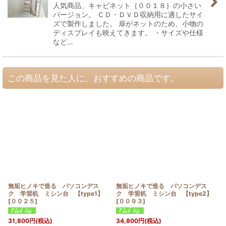
人気商品、キャビネット｛００１８｝の小さい
バージョン。 ＣＤ・ＤＶＤ収納用に適したサイ
ズで製作しました。 扉がネットのため、小物の
ディスプレイも映えてきます。 ・サイズや仕様
など…
この商品を見た人に、おすすめの商品です。
無垢ヒノキで造る パソコンデス
無垢ヒノキで造る パソコンデス
ク 学習机 ミシン台 【type1】
ク 学習机 ミシン台 【type2】
[
００２５
]
[
００９３
]
31,800
円
(税込)
34,800
円
(税込)