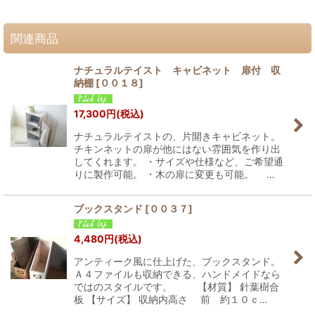
関連商品
ナチュラルテイスト キャビネット 扉付 収
納棚
[
００１８
]
17,300
円
(税込)
ナチュラルテイストの、片開きキャビネット。
チキンネットの扉が他にはない雰囲気を作り出
してくれます。 ・サイズや仕様など、ご希望通
りに製作可能。 ・木の扉に変更も可能。 …
ブックスタンド
[
００３７
]
4,480
円
(税込)
アンティーク風に仕上げた、ブックスタンド。
Ａ４ファイルも収納できる、ハンドメイドなら
ではのスタイルです。 【材質】 針葉樹合
板 【サイズ】 収納内高さ 前 約１０ｃ…