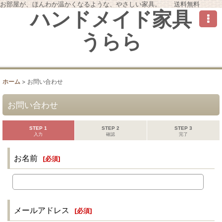
お部屋が、ほんわか温かくなるような、やさしい家具。 送料無料
ハンドメイド家具
うらら
ホーム
>
お問い合わせ
お問い合わせ
STEP 1
STEP 2
STEP 3
入力
確認
完了
お名前
[
必須
]
メールアドレス
[
必須
]