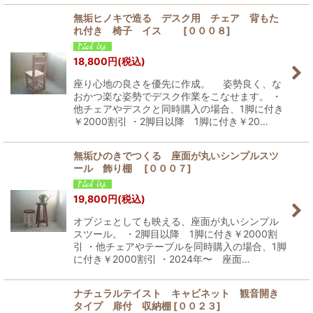
無垢ヒノキで造る デスク用 チェア 背もた
れ付き 椅子 イス
[
０００８
]
18,800
円
(税込)
座り心地の良さを優先に作成。 姿勢良く、な
おかつ楽な姿勢でデスク作業をこなせます。 ・
他チェアやデスクと同時購入の場合、1脚に付き
￥2000割引 ・2脚目以降 1脚に付き￥20…
無垢ひのきでつくる 座面が丸いシンプルスツ
ール 飾り棚
[
０００７
]
19,800
円
(税込)
オブジェとしても映える、座面が丸いシンプル
スツール。 ・2脚目以降 1脚に付き￥2000割
引 ・他チェアやテーブルを同時購入の場合、1脚
に付き￥2000割引 ・2024年〜 座面…
ナチュラルテイスト キャビネット 観音開き
タイプ 扉付 収納棚
[
００２３
]