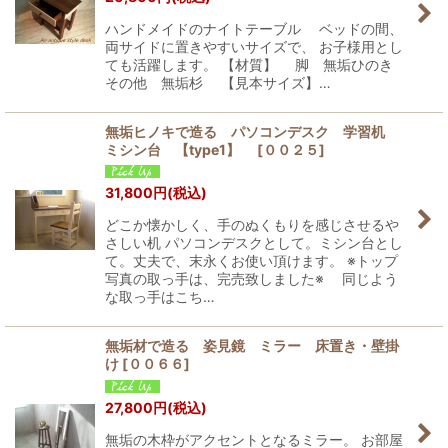
ハンドメイドのナイトテーブル ベッドの間、
両サイドに置きやすいサイズで、 お子様用とし
ても活躍します。 【材質】 脚 無垢ひのき
その他 無垢杉 【見本サイズ】…
無垢ヒノキで造る パソコンデスク 学習机
ミシン台 【type1】
[
００２５
]
31,800
円
(税込)
どこか懐かしく、手のぬくもりを感じさせるや
さしい机 パソコンデスクとして。ミシン台とし
て。丈夫で、末永くお使い頂けます。 ※トップ
写真の取っ手は、完売致しました※ 同じよう
な取っ手はこち…
無垢材で造る 姿見鏡 ミラー 床置き・壁掛
け
[
００６６
]
27,800
円
(税込)
無垢の木枠がアクセントとなるミラー。 お部屋