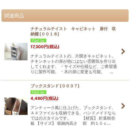
関連商品
ナチュラルテイスト キャビネット 扉付 収
納棚
[
００１８
]
17,300
円
(税込)
ナチュラルテイストの、片開きキャビネット。
チキンネットの扉が他にはない雰囲気を作り出
してくれます。 ・サイズや仕様など、ご希望通
りに製作可能。 ・木の扉に変更も可能。 …
ブックスタンド
[
００３７
]
4,480
円
(税込)
アンティーク風に仕上げた、ブックスタンド。
Ａ４ファイルも収納できる、ハンドメイドなら
ではのスタイルです。 【材質】 針葉樹合
板 【サイズ】 収納内高さ 前 約１０ｃ…