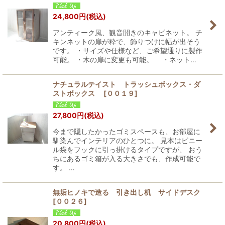
24,800
円
(税込)
アンティーク風、観音開きのキャビネット。 チ
キンネットの扉が粋で、飾りつけに幅が出そう
です。 ・サイズや仕様など、ご希望通りに製作
可能。 ・木の扉に変更も可能。 ・ネット…
ナチュラルテイスト トラッシュボックス・ダ
ストボックス
[
００１９
]
27,800
円
(税込)
今まで隠したかったゴミスペースも、お部屋に
馴染んでインテリアのひとつに。 見本はビニー
ル袋をフックに引っ掛けるタイプですが、 おう
ちにあるゴミ箱が入る大きさでも、作成可能で
す。 …
無垢ヒノキで造る 引き出し机 サイドデスク
[
００２６
]
20,800
円
(税込)