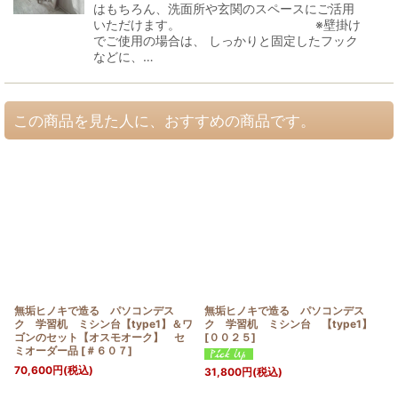
はもちろん、洗面所や玄関のスペースにご活用
いただけます。 ※壁掛け
でご使用の場合は、 しっかりと固定したフック
などに、…
この商品を見た人に、おすすめの商品です。
無垢ヒノキで造る パソコンデス
無垢ヒノキで造る パソコンデス
ク 学習机 ミシン台【type1】＆ワ
ク 学習机 ミシン台 【type1】
ゴンのセット【オスモオーク】 セ
[
００２５
]
ミオーダー品
[
＃６０７
]
70,600
円
(税込)
31,800
円
(税込)