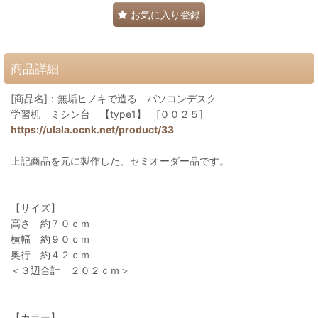
お気に入り登録
商品詳細
[商品名]：無垢ヒノキで造る パソコンデスク
学習机 ミシン台 【type1】 [００２５]
https://ulala.ocnk.net/product/33
上記商品を元に製作した、セミオーダー品です。
【サイズ】
高さ 約７０ｃｍ
横幅 約９０ｃｍ
奥行 約４２ｃｍ
＜３辺合計 ２０２ｃｍ＞
【カラー】