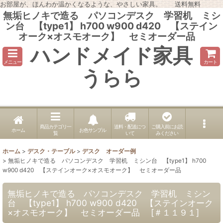
お部屋が、ほんわか温かくなるような、やさしい家具。 送料無料
無垢ヒノキで造る パソコンデスク 学習机 ミシ
ン台 【type1】 h700 w900 d420 【ステイン
オーク×オスモオーク】 セミオーダー品
ハンドメイド家具
メニュー
カート
うらら
商品カテゴリ一
送料・配送につ
ご購入前にお読
ホーム
お色サンプル
覧
いて
みください
ホーム
>
デスク・テーブル
>
デスク オーダー例
>
無垢ヒノキで造る パソコンデスク 学習机 ミシン台 【type1】 h700
w900 d420 【ステインオーク×オスモオーク】 セミオーダー品
無垢ヒノキで造る パソコンデスク 学習机 ミシン
台 【type1】 h700 w900 d420 【ステインオーク
×オスモオーク】 セミオーダー品
[
＃１１９１
]