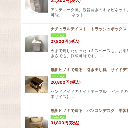
24,800
円
(税込)
アンティーク風、観音開きのキャビネット
可能。 ・ネット…
ナチュラルテイスト トラッシュボック
27,800
円
(税込)
今まで隠したかったゴミスペースも、お部
きさでも、作成可能です。 …
無垢ヒノキで造る 引き出し机 サイドデ
20,800
円
(税込)
ハンドメイドのナイトテーブル ベッドの
本サイズ】…
無垢ヒノキで造る パソコンデスク 学習机
31,800
円
(税込)