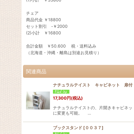
チェア
商品代金 ￥18800
セット割引 -￥2000
(2)小計 ￥16800
合計金額 ￥50.600 税・送料込み
（北海道・沖縄・離島は別途お見積り）
関連商品
ナチュラルテイスト キャビネット 扉付
17,300
円
(税込)
ナチュラルテイストの、片開きキャビネッ
に変更も可能。 …
ブックスタンド
[
００３７
]