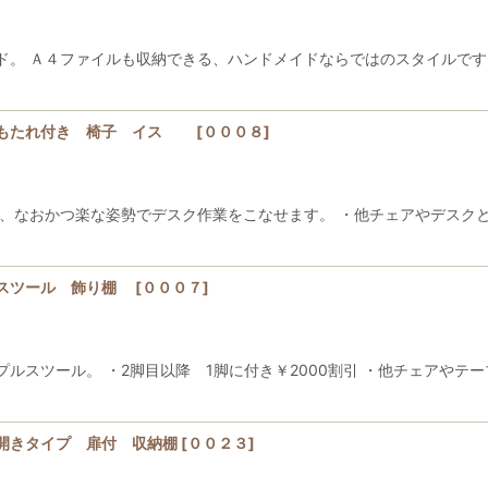
ド。 Ａ４ファイルも収納できる、ハンドメイドならではのスタイルです
背もたれ付き 椅子 イス
[
０００８
]
なおかつ楽な姿勢でデスク作業をこなせます。 ・他チェアやデスクと同
ルスツール 飾り棚
[
０００７
]
スツール。 ・2脚目以降 1脚に付き￥2000割引 ・他チェアやテー
開きタイプ 扉付 収納棚
[
００２３
]