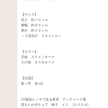
【サイズ】
高さ 約７０ｃｍ
横幅 約９０ｃｍ
奥行 約４２ｃｍ
＜３辺合計 ２０２ｃｍ＞
【カラー】
天板 ステインオーク
その他 オスモオーク
【仕様】
取っ手 金×白
(2)無垢ヒノキで造る家具 アンティーク風
背もたれ付チェア 椅子 イス [０００８]