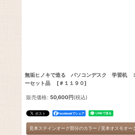
無垢ヒノキで造る パソコンデスク 学習机 ミシン
ーセット品
[
＃１１９０
]
販売価格
:
50,600
円
(税込)
Facebookでシェア
見本ステインオーク部分のカラー
/
見本オスモオー