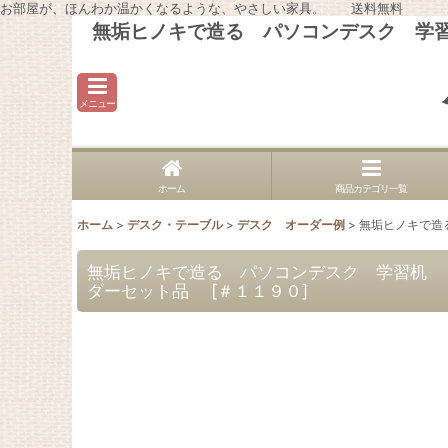
お部屋が、ほんわか温かくなるような、やさしい家具。 送料無料
無垢ヒノキで造る パソコンデスク 学習机 
メニュー
ホーム
商品カテゴリ一覧
ホーム
>
デスク・テーブル
>
デスク オーダー例
>
無垢ヒノキで造る
無垢ヒノキで造る パソコンデスク 学習机 ミシン
ダーセット品
[
＃１１９０
]