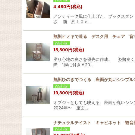
4,480
円
(税込)
アンティーク風に仕上げた、ブックスタン
さ 前 約１０ｃ…
無垢ヒノキで造る デスク用 チェア 
18,800
円
(税込)
座り心地の良さを優先に作成。 姿勢良く、
降 1脚に付き￥20…
無垢ひのきでつくる 座面が丸いシンプ
19,800
円
(税込)
オブジェとしても映える、座面が丸いシンプル
2024年〜 座面…
ナチュラルテイスト キャビネット 観音