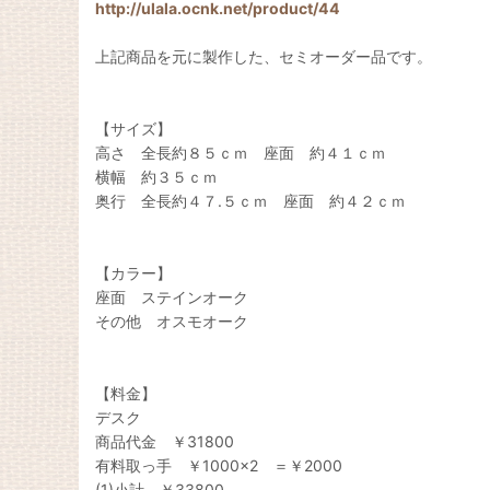
http://ulala.ocnk.net/product/44
上記商品を元に製作した、セミオーダー品です。
【サイズ】
高さ 全長約８５ｃｍ 座面 約４１ｃｍ
横幅 約３５ｃｍ
奥行 全長約４７.５ｃｍ 座面 約４２ｃｍ
【カラー】
座面 ステインオーク
その他 オスモオーク
【料金】
デスク
商品代金 ￥31800
有料取っ手 ￥1000×2 ＝￥2000
(1)小計 ￥33800