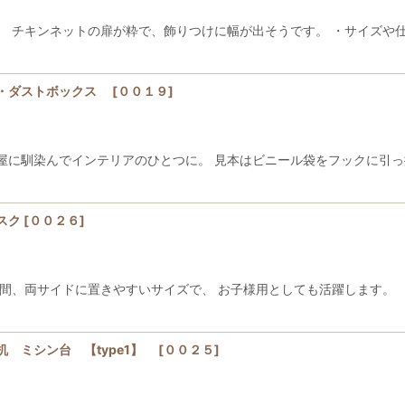
。 チキンネットの扉が粋で、飾りつけに幅が出そうです。 ・サイズや
ス・ダストボックス
[
００１９
]
屋に馴染んでインテリアのひとつに。 見本はビニール袋をフックに引っ
スク
[
００２６
]
間、両サイドに置きやすいサイズで、 お子様用としても活躍します。
 ミシン台 【type1】
[
００２５
]