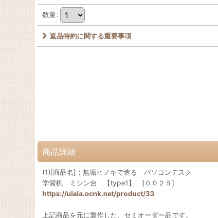
数量
:
返品特約に関する重要事項
商品詳細
(1)[商品名]：無垢ヒノキで造る パソコンデスク
学習机 ミシン台 【type1】 [００２５]
https://ulala.ocnk.net/product/33
上記商品を元に製作した、セミオーダー品です。