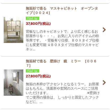
無垢杉で造る マスキャビネット オープンタ
イプ
[
００２４
]
37,800
円
(税込)
背板なしのキャビネットで、より広く感じるお
部屋作りを・・・。 お気に入りのアイテムの特
等席です。 ・背板有り仕様、ＢＯＸタイプ仕様
にも変更可能 ↓ＢＯＸタイプ仕様のマスキャビ
ネッ…
無垢材で造る 壁掛け 鏡 ミラー
[
００６
７
]
27,800
円
(税込)
無垢の木枠がアクセントとなるミラー。 お部屋
はもちろん、洗面所や玄関のスペースにご活用
いただけます。 ※壁掛け
でご使用の場合は、 しっかりと固定したフック
などに、…