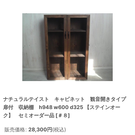
ナチュラルテイスト キャビネット 観音開きタイプ
扉付 収納棚 h948 w600 d325 【ステインオー
ク】 セミオーダー品
[
＃８
]
販売価格
:
28,300
円
(税込)