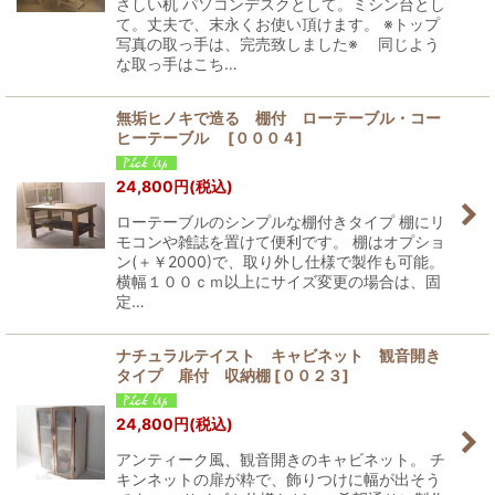
さしい机 パソコンデスクとして。ミシン台とし
て。丈夫で、末永くお使い頂けます。 ※トップ
写真の取っ手は、完売致しました※ 同じよう
な取っ手はこち…
無垢ヒノキで造る 棚付 ローテーブル・コー
ヒーテーブル
[
０００４
]
24,800
円
(税込)
ローテーブルのシンプルな棚付きタイプ 棚にリ
モコンや雑誌を置けて便利です。 棚はオプショ
ン(＋￥2000)で、取り外し仕様で製作も可能。
横幅１００ｃｍ以上にサイズ変更の場合は、固
定…
ナチュラルテイスト キャビネット 観音開き
タイプ 扉付 収納棚
[
００２３
]
24,800
円
(税込)
アンティーク風、観音開きのキャビネット。 チ
キンネットの扉が粋で、飾りつけに幅が出そう