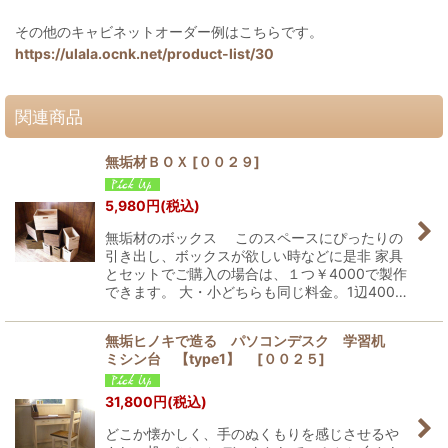
その他のキャビネットオーダー例はこちらです。
https://ulala.ocnk.net/product-list/30
関連商品
無垢材ＢＯＸ
[
００２９
]
5,980
円
(税込)
無垢材のボックス このスペースにぴったりの
引き出し、ボックスが欲しい時などに是非 家具
とセットでご購入の場合は、１つ￥4000で製作
できます。 大・小どちらも同じ料金。1辺400…
無垢ヒノキで造る パソコンデスク 学習机
ミシン台 【type1】
[
００２５
]
31,800
円
(税込)
どこか懐かしく、手のぬくもりを感じさせるや