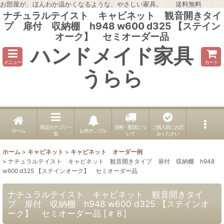
お部屋が、ほんわか温かくなるような、やさしい家具。 送料無料
ナチュラルテイスト キャビネット 観音開きタイ
プ 扉付 収納棚 h948 w600 d325 【ステイン
オーク】 セミオーダー品
ハンドメイド家具
メニュー
カート
うらら
商品カテゴリ一
送料・配送につ
ご購入前にお読
ホーム
お色サンプル
覧
いて
みください
ホーム
>
キャビネット
>
キャビネット オーダー例
>
ナチュラルテイスト キャビネット 観音開きタイプ 扉付 収納棚 h948
w600 d325 【ステインオーク】 セミオーダー品
ナチュラルテイスト キャビネット 観音開きタイ
プ 扉付 収納棚 h948 w600 d325 【ステインオ
ーク】 セミオーダー品
[
＃８
]