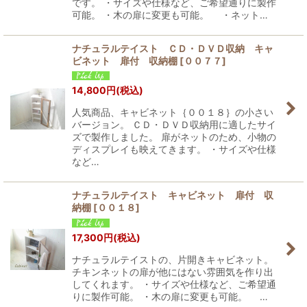
です。 ・サイズや仕様など、ご希望通りに製作
可能。 ・木の扉に変更も可能。 ・ネット…
ナチュラルテイスト ＣＤ・ＤＶＤ収納 キャ
ビネット 扉付 収納棚
[
００７７
]
14,800
円
(税込)
人気商品、キャビネット｛００１８｝の小さい
バージョン。 ＣＤ・ＤＶＤ収納用に適したサイ
ズで製作しました。 扉がネットのため、小物の
ディスプレイも映えてきます。 ・サイズや仕様
など…
ナチュラルテイスト キャビネット 扉付 収
納棚
[
００１８
]
17,300
円
(税込)
ナチュラルテイストの、片開きキャビネット。
チキンネットの扉が他にはない雰囲気を作り出
してくれます。 ・サイズや仕様など、ご希望通
りに製作可能。 ・木の扉に変更も可能。 …