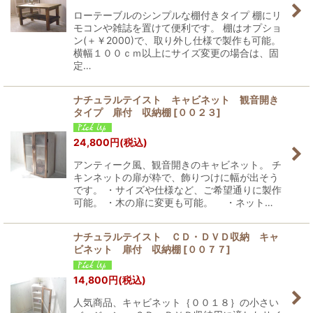
ローテーブルのシンプルな棚付きタイプ 棚にリ
モコンや雑誌を置けて便利です。 棚はオプショ
ン(＋￥2000)で、取り外し仕様で製作も可能。
横幅１００ｃｍ以上にサイズ変更の場合は、固
定…
ナチュラルテイスト キャビネット 観音開き
タイプ 扉付 収納棚
[
００２３
]
24,800
円
(税込)
アンティーク風、観音開きのキャビネット。 チ
キンネットの扉が粋で、飾りつけに幅が出そう
です。 ・サイズや仕様など、ご希望通りに製作
可能。 ・木の扉に変更も可能。 ・ネット…
ナチュラルテイスト ＣＤ・ＤＶＤ収納 キャ
ビネット 扉付 収納棚
[
００７７
]
14,800
円
(税込)
人気商品、キャビネット｛００１８｝の小さい