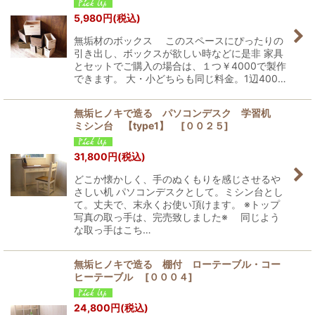
5,980
円
(税込)
無垢材のボックス このスペースにぴったりの
引き出し、ボックスが欲しい時などに是非 家具
とセットでご購入の場合は、１つ￥4000で製作
できます。 大・小どちらも同じ料金。1辺400…
無垢ヒノキで造る パソコンデスク 学習机
ミシン台 【type1】
[
００２５
]
31,800
円
(税込)
どこか懐かしく、手のぬくもりを感じさせるや
さしい机 パソコンデスクとして。ミシン台とし
て。丈夫で、末永くお使い頂けます。 ※トップ
写真の取っ手は、完売致しました※ 同じよう
な取っ手はこち…
無垢ヒノキで造る 棚付 ローテーブル・コー
ヒーテーブル
[
０００４
]
24,800
円
(税込)