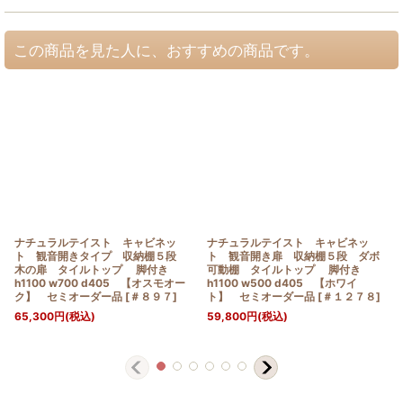
この商品を見た人に、おすすめの商品です。
ナチュラルテイスト キャビネッ
ナチュラルテイスト キャビネッ
ト 観音開きタイプ 収納棚５段
ト 観音開き扉 収納棚５段 ダボ
木の扉 タイルトップ 脚付き
可動棚 タイルトップ 脚付き
h1100 w700 d405 【オスモオー
h1100 w500 d405 【ホワイ
ク】 セミオーダー品
[
＃８９７
]
ト】 セミオーダー品
[
＃１２７８
]
65,300
円
(税込)
59,800
円
(税込)