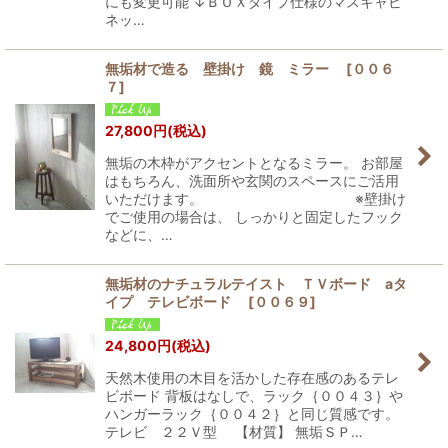
にも変更可能 ↓ＢＯＸタイプ仕様のマスキャビ
ネッ…
無垢材で造る 壁掛け 鏡 ミラー
[
００６
７
]
27,800
円
(税込)
無垢の木枠がアクセントとなるミラー。 お部屋
はもちろん、洗面所や玄関のスペースにご活用
いただけます。 ※壁掛け
でご使用の場合は、 しっかりと固定したフック
などに、…
無垢材のナチュラルテイスト ＴＶボード aタ
イプ テレビボード
[
００６９
]
24,800
円
(税込)
天然木使用の木目を活かした存在感のあるテレ
ビボード 背板はなしで、ラック｛００４３｝や
ハンガーラック｛００４２｝と同じ質感です。
テレビ ２２Ｖ型 【材質】 無垢ＳＰ…