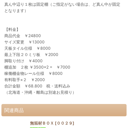
真ん中辺り１枚は固定棚（ご指定がない場合は、ど真ん中が固定
となります）
【料金】
商品代金 ￥24800
サイズ変更 ￥13000
天板タイル仕様 ￥8000
最上下段２０ミリ板 ￥2000
脚取り付け ￥4000
棚追加 ２枚 ￥3500×2 = ￥7000
稼働棚金物レール仕様 ￥8000
有料取手×２ ￥2000
合計金額 ￥68.800 税・送料込み
（北海道・沖縄・離島は別途お見積り）
関連商品
無垢材ＢＯＸ
[
００２９
]