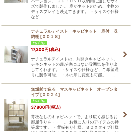
バージョン。 ＣＤ・ＤＶＤ収納用に適したサイ
ズで製作しました。 扉がネットのため、小物の
ディスプレイも映えてきます。 ・サイズや仕様
など…
ナチュラルテイスト キャビネット 扉付 収
納棚
[
００１８
]
17,300
円
(税込)
ナチュラルテイストの、片開きキャビネット。
チキンネットの扉が他にはない雰囲気を作り出
してくれます。 ・サイズや仕様など、ご希望通
りに製作可能。 ・木の扉に変更も可能。 …
無垢杉で造る マスキャビネット オープンタ
イプ
[
００２４
]
37,800
円
(税込)
背板なしのキャビネットで、より広く感じるお
部屋作りを・・・。 お気に入りのアイテムの特
等席です。 ・背板有り仕様、ＢＯＸタイプ仕様