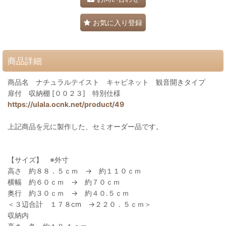
お気に入り登録
商品詳細
商品名 ナチュラルテイスト キャビネット 観音開きタイプ
扉付 収納棚 [００２３] 特別仕様
https://ulala.ocnk.net/product/49
上記商品を元に製作した、セミオーダー品です。
【サイズ】 ※外寸
高さ 約８８．５ｃｍ → 約１１０ｃｍ
横幅 約６０ｃｍ → 約７０ｃｍ
奥行 約３０ｃｍ → 約４０.５ｃｍ
＜３辺合計 １７８cm →２２０．５ｃｍ＞
収納内