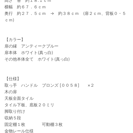
高さ 各 約１８.１ｃｍ
横幅 約６７．６ｃｍ
奥行 約２７．５ｃｍ → 約３８ｃｍ (扉２ｃｍ、背板０・５
ｃｍ)
【カラー】
扉の縁 アンティークブルー
扉本体 ホワイト(真っ白)
その他本体全て ホワイト(真っ白)
【仕様】
取っ手 ハンドル ブロンズ [００５８] ×２
木の扉
天板全面タイル
タイル下板、底板２０ミリ
脚取り付け
収納５段
固定棚１枚 可動棚３枚
金物レール仕様