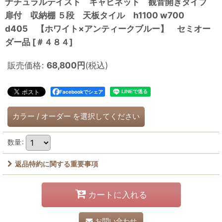
ナチュラルテイスト キャビネット 観音開きタイプ
扉付 収納棚 ５段 天板タイル h1100 w700
d405 【ホワイト×アンティークブルー】 セミオー
ダー品
[
＃４８４
]
販売価格
:
68,800
円
(税込)
Facebookでシェア
カラー
/
オーダー
を選択してください
数量
:
返品特約に関する重要事項
カートに入れる
お問い合わせ