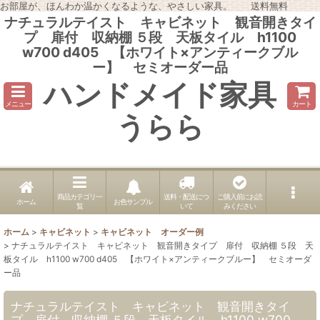
お部屋が、ほんわか温かくなるような、やさしい家具。 送料無料
ナチュラルテイスト キャビネット 観音開きタイ
プ 扉付 収納棚 ５段 天板タイル h1100
w700 d405 【ホワイト×アンティークブル
ー】 セミオーダー品
ハンドメイド家具
メニュー
カート
うらら
商品カテゴリ一
送料・配送につ
ご購入前にお読
ホーム
お色サンプル
覧
いて
みください
ホーム
>
キャビネット
>
キャビネット オーダー例
>
ナチュラルテイスト キャビネット 観音開きタイプ 扉付 収納棚 ５段 天
板タイル h1100 w700 d405 【ホワイト×アンティークブルー】 セミオーダ
ー品
ナチュラルテイスト キャビネット 観音開きタイ
プ 扉付 収納棚 ５段 天板タイル h1100 w700