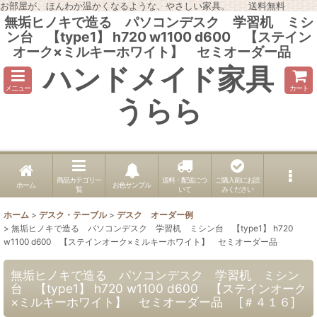
お部屋が、ほんわか温かくなるような、やさしい家具。 送料無料
無垢ヒノキで造る パソコンデスク 学習机 ミシ
ン台 【type1】 h720 w1100 d600 【ステイン
オーク×ミルキーホワイト】 セミオーダー品
ハンドメイド家具
メニュー
カート
うらら
商品カテゴリ一
送料・配送につ
ご購入前にお読
ホーム
お色サンプル
覧
いて
みください
ホーム
>
デスク・テーブル
>
デスク オーダー例
>
無垢ヒノキで造る パソコンデスク 学習机 ミシン台 【type1】 h720
w1100 d600 【ステインオーク×ミルキーホワイト】 セミオーダー品
無垢ヒノキで造る パソコンデスク 学習机 ミシン
台 【type1】 h720 w1100 d600 【ステインオーク
×ミルキーホワイト】 セミオーダー品
[
＃４１６
]