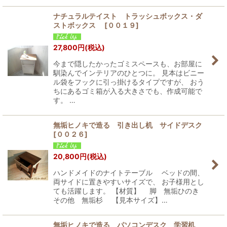
ナチュラルテイスト トラッシュボックス・ダ
ストボックス
[
００１９
]
27,800
円
(税込)
今まで隠したかったゴミスペースも、お部屋に
馴染んでインテリアのひとつに。 見本はビニー
ル袋をフックに引っ掛けるタイプですが、 おう
ちにあるゴミ箱が入る大きさでも、作成可能で
す。 …
無垢ヒノキで造る 引き出し机 サイドデスク
[
００２６
]
20,800
円
(税込)
ハンドメイドのナイトテーブル ベッドの間、
両サイドに置きやすいサイズで、 お子様用とし
ても活躍します。 【材質】 脚 無垢ひのき
その他 無垢杉 【見本サイズ】…
無垢ヒノキで造る パソコンデスク 学習机