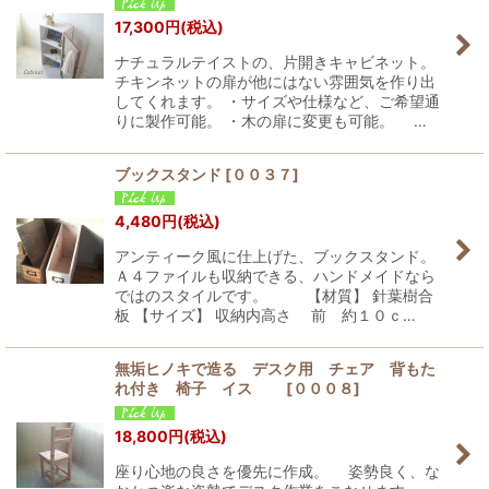
17,300
円
(税込)
ナチュラルテイストの、片開きキャビネット。
チキンネットの扉が他にはない雰囲気を作り出
してくれます。 ・サイズや仕様など、ご希望通
りに製作可能。 ・木の扉に変更も可能。 …
ブックスタンド
[
００３７
]
4,480
円
(税込)
アンティーク風に仕上げた、ブックスタンド。
Ａ４ファイルも収納できる、ハンドメイドなら
ではのスタイルです。 【材質】 針葉樹合
板 【サイズ】 収納内高さ 前 約１０ｃ…
無垢ヒノキで造る デスク用 チェア 背もた
れ付き 椅子 イス
[
０００８
]
18,800
円
(税込)
座り心地の良さを優先に作成。 姿勢良く、な