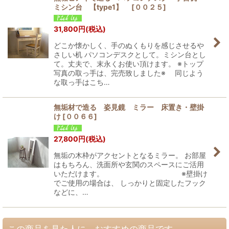
ミシン台 【type1】
[
００２５
]
31,800
円
(税込)
どこか懐かしく、手のぬくもりを感じさせるや
さしい机 パソコンデスクとして。ミシン台とし
て。丈夫で、末永くお使い頂けます。 ※トップ
写真の取っ手は、完売致しました※ 同じよう
な取っ手はこち…
無垢材で造る 姿見鏡 ミラー 床置き・壁掛
け
[
００６６
]
27,800
円
(税込)
無垢の木枠がアクセントとなるミラー。 お部屋
はもちろん、洗面所や玄関のスペースにご活用
いただけます。 ※壁掛け
でご使用の場合は、 しっかりと固定したフック
などに、…
この商品を見た人に、おすすめの商品です。