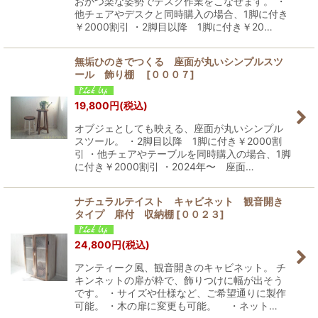
おかつ楽な姿勢でデスク作業をこなせます。 ・
他チェアやデスクと同時購入の場合、1脚に付き
￥2000割引 ・2脚目以降 1脚に付き￥20…
無垢ひのきでつくる 座面が丸いシンプルスツ
ール 飾り棚
[
０００７
]
19,800
円
(税込)
オブジェとしても映える、座面が丸いシンプル
スツール。 ・2脚目以降 1脚に付き￥2000割
引 ・他チェアやテーブルを同時購入の場合、1脚
に付き￥2000割引 ・2024年〜 座面…
ナチュラルテイスト キャビネット 観音開き
タイプ 扉付 収納棚
[
００２３
]
24,800
円
(税込)
アンティーク風、観音開きのキャビネット。 チ
キンネットの扉が粋で、飾りつけに幅が出そう
です。 ・サイズや仕様など、ご希望通りに製作
可能。 ・木の扉に変更も可能。 ・ネット…