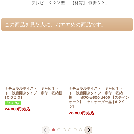
テレビ ２２Ｖ型 【材質】 無垢ＳＰ…
この商品を見た人に、おすすめの商品です。
ナチュラルテイスト キャビネッ
ナチュラルテイスト キャビネッ
ト 観音開きタイプ 扉付 収納棚
ト 観音開きタイプ 扉付 収納
[
００２３
]
棚 h670 w600 d400 【ステイン
オーク】 セミオーダー品
[
＃２９
５
]
24,800
円
(税込)
28,800
円
(税込)