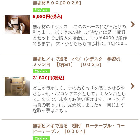
無垢材ＢＯＸ
[
００２９
]
5,980
円
(税込)
無垢材のボックス このスペースにぴったりの
引き出し、ボックスが欲しい時などに是非 家具
とセットでご購入の場合は、１つ￥4000で製作
できます。 大・小どちらも同じ料金。1辺400…
無垢ヒノキで造る パソコンデスク 学習机
ミシン台 【type1】
[
００２５
]
31,800
円
(税込)
どこか懐かしく、手のぬくもりを感じさせるや
さしい机 パソコンデスクとして。ミシン台とし
て。丈夫で、末永くお使い頂けます。 ※トップ
写真の取っ手は、完売致しました※ 同じよう
な取っ手はこち…
無垢ヒノキで造る 棚付 ローテーブル・コー
ヒーテーブル
[
０００４
]