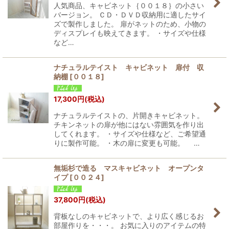
人気商品、キャビネット｛００１８｝の小さい
バージョン。 ＣＤ・ＤＶＤ収納用に適したサイ
ズで製作しました。 扉がネットのため、小物の
ディスプレイも映えてきます。 ・サイズや仕様
など…
ナチュラルテイスト キャビネット 扉付 収
納棚
[
００１８
]
17,300
円
(税込)
ナチュラルテイストの、片開きキャビネット。
チキンネットの扉が他にはない雰囲気を作り出
してくれます。 ・サイズや仕様など、ご希望通
りに製作可能。 ・木の扉に変更も可能。 …
無垢杉で造る マスキャビネット オープンタ
イプ
[
００２４
]
37,800
円
(税込)
背板なしのキャビネットで、より広く感じるお
部屋作りを・・・。 お気に入りのアイテムの特