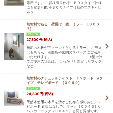
等席です。 ・背板有り仕様、ＢＯＸタイプ仕様
にも変更可能 ↓ＢＯＸタイプ仕様のマスキャビ
ネッ…
無垢材で造る 壁掛け 鏡 ミラー
[
００６
７
]
27,800
円
(税込)
無垢の木枠がアクセントとなるミラー。 お部屋
はもちろん、洗面所や玄関のスペースにご活用
いただけます。 ※壁掛け
でご使用の場合は、 しっかりと固定したフック
などに、…
無垢材のナチュラルテイスト ＴＶボード aタ
イプ テレビボード
[
００６９
]
24,800
円
(税込)
天然木使用の木目を活かした存在感のあるテレ
ビボード 背板はなしで、ラック｛００４３｝や
ハンガーラック｛００４２｝と同じ質感です。