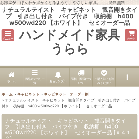
お部屋が、ほんわか温かくなるような、やさしい家具。 送料無料
ナチュラルテイスト キャビネット 観音開きタイ
プ 引き出し付き パイプ付き 収納棚 h400
w500wd220 【ホワイト】 セミオーダー品
ハンドメイド家具
メニュー
カート
うらら
商品カテゴリ一
送料・配送につ
ご購入前にお読
ホーム
お色サンプル
覧
いて
みください
ホーム
>
キャビネット
>
キャビネット オーダー例
>
ナチュラルテイスト キャビネット 観音開きタイプ 引き出し付き パイプ
付き 収納棚 h400 w500wd220 【ホワイト】 セミオーダー品
ナチュラルテイスト キャビネット 観音開きタイ
プ 引き出し付き パイプ付き 収納棚 h400
w500wd220 【ホワイト】 セミオーダー品
[
＃４１
２
]