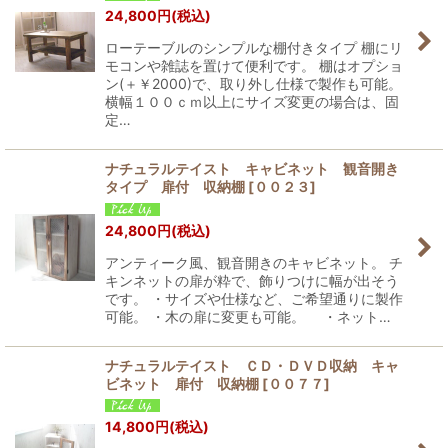
24,800
円
(税込)
ローテーブルのシンプルな棚付きタイプ 棚にリ
モコンや雑誌を置けて便利です。 棚はオプショ
ン(＋￥2000)で、取り外し仕様で製作も可能。
横幅１００ｃｍ以上にサイズ変更の場合は、固
定…
ナチュラルテイスト キャビネット 観音開き
タイプ 扉付 収納棚
[
００２３
]
24,800
円
(税込)
アンティーク風、観音開きのキャビネット。 チ
キンネットの扉が粋で、飾りつけに幅が出そう
です。 ・サイズや仕様など、ご希望通りに製作
可能。 ・木の扉に変更も可能。 ・ネット…
ナチュラルテイスト ＣＤ・ＤＶＤ収納 キャ
ビネット 扉付 収納棚
[
００７７
]
14,800
円
(税込)