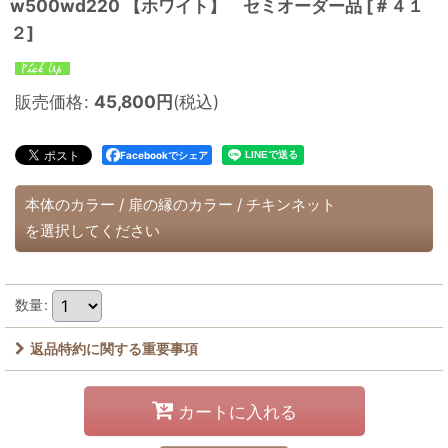
w500wd220 【ホワイト】 セミオーダー品
[
＃４１
２
]
販売価格
:
45,800
円
(税込)
Facebookでシェア
本体のカラー
/
扉の縁のカラー
/
チキンネット
を選択してください
数量
:
返品特約に関する重要事項
カートに入れる