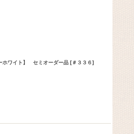
キーホワイト】 セミオーダー品
[
＃３３６
]