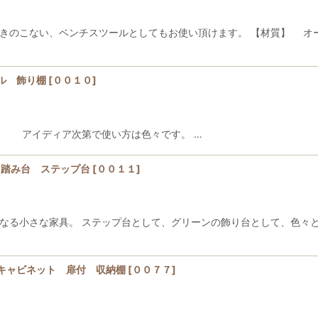
飽きのこない、ベンチスツールとしてもお使い頂けます。 【材質】 
ル 飾り棚
[
００１０
]
。 アイディア次第で使い方は色々です。 …
 踏み台 ステップ台
[
００１１
]
となる小さな家具。 ステップ台として、グリーンの飾り台として、色々
キャビネット 扉付 収納棚
[
００７７
]