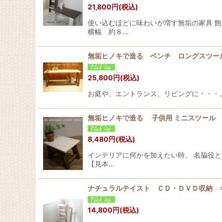
21,800
円
(税込)
使い込むほどに味わいが増す無垢の家具 
横幅 約８…
無垢ヒノキで造る ベンチ ロングスツー
25,800
円
(税込)
お庭や、エントランス、リビングに・・・
無垢ヒノキで造る 子供用 ミニスツール
8,480
円
(税込)
インテリアに何かを加えたい時、 名脇役
【見本…
ナチュラルテイスト ＣＤ・ＤＶＤ収納 
14,800
円
(税込)