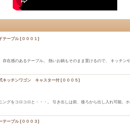
ドテーブル
[
０００１
]
、存在感のあるテーブル。 熱いお鍋もそのまま置けるので、 キッチン
式キッチンワゴン キャスター付
[
０００５
]
ニングをコロコロと・・・。 引き出しは前、後ろから出し入れ可能。ホ
ーテーブル
[
０００３
]