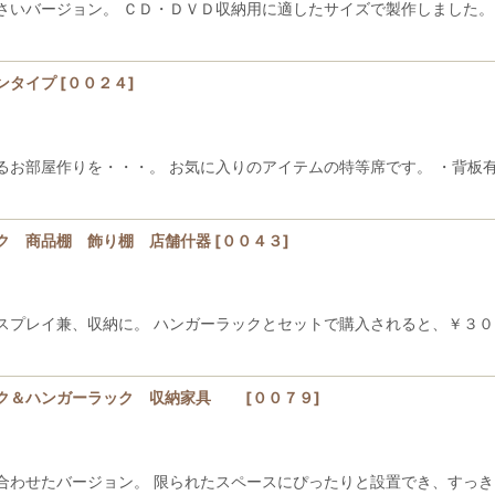
さいバージョン。 ＣＤ・ＤＶＤ収納用に適したサイズで製作しました。
ンタイプ
[
００２４
]
るお部屋作りを・・・。 お気に入りのアイテムの特等席です。 ・背板
ク 商品棚 飾り棚 店舗什器
[
００４３
]
スプレイ兼、収納に。 ハンガーラックとセットで購入されると、￥３０
ック＆ハンガーラック 収納家具
[
００７９
]
合わせたバージョン。 限られたスペースにぴったりと設置でき、すっき