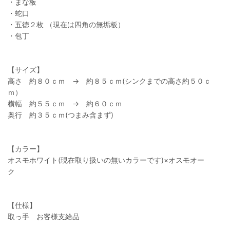
・まな板
・蛇口
・五徳２枚 （現在は四角の無垢板）
・包丁
【サイズ】
高さ 約８０ｃｍ → 約８５ｃｍ(シンクまでの高さ約５０ｃ
ｍ）
横幅 約５５ｃｍ → 約６０ｃｍ
奥行 約３５ｃｍ(つまみ含まず)
【カラー】
オスモホワイト(現在取り扱いの無いカラーです)×オスモオー
ク
【仕様】
取っ手 お客様支給品