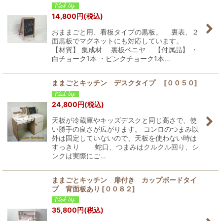
14,800
円
(税込)
おままごと用、看板タイプの黒板。 裏表、２
面黒板でマグネットにも対応しています。
【材質】 集成材 裏板ベニヤ 【付属品】 ・
白チョーク1本 ・ピンクチョーク1本…
ままごとキッチン デスクタイプ
[
００５０
]
24,800
円
(税込)
天板が冷蔵庫やキッズデスクと同じ高さで、使
い勝手の良さが広がります。 コンロのつまみ以
外は固定していないので、天板を使わない時は
すっきり 蛇口、つまみはクルクル回り、シ
ンクは実際にご…
ままごとキッチン 扉付き カップボードタイ
プ 背面板あり
[
００８２
]
35,800
円
(税込)