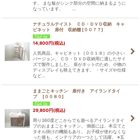
す。 まな板がシンク部分の空間に納まるように
なっています。 …
ナチュラルテイスト ＣＤ・ＤＶＤ収納 キャ
ビネット 扉付 収納棚
[
００７７
]
14,800
円
(税込)
人気商品、キャビネット｛００１８｝の小さい
バージョン。 ＣＤ・ＤＶＤ収納用に適したサイ
ズで製作しました。 扉がネットのため、小物の
ディスプレイも映えてきます。 ・サイズや仕様
など…
ままごとキッチン 扉付き アイランドタイ
プ
[
００８０
]
29,800
円
(税込)
周り360度どこからでも遊べるアイランドタイ
プのおままごとキッチン。 側面には、本立てと
タオル掛けの機能もあり。 お子様が使わなくな
った後も、インテリアの一つとして活躍。 ※五