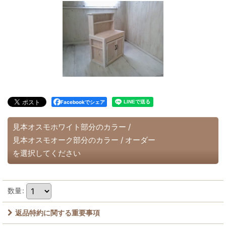
Facebookでシェア
見本オスモホワイト部分のカラー
/
見本オスモオーク部分のカラー
/
オーダー
を選択してください
数量
:
返品特約に関する重要事項