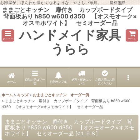
お部屋が、ほんわか温かくなるような、やさしい家具。 送料無料
ままごとキッチン 扉付き カップボードタイプ
背面板あり h850 w600 d350 【オスモオーク×
オスモホワイト】 セミオーダー品
ハンドメイド家具
メニュー
カート
うらら
商品カテゴリ一
送料・配送につ
ご購入前にお読
ホーム
お色サンプル
覧
いて
みください
ホーム
>
キッズ
>
おままごとキッチン オーダー例
>
ままごとキッチン 扉付き カップボードタイプ 背面板あり h850 w600
d350 【オスモオーク×オスモホワイト】 セミオーダー品
ままごとキッチン 扉付き カップボードタイプ 背
面板あり h850 w600 d350 【オスモオーク×オスモ
ホワイト】 セミオーダー品
[
♯１５８
]