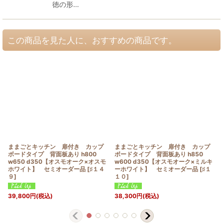
徳の形…
この商品を見た人に、おすすめの商品です。
ままごとキッチン 扉付き カップ
ままごとキッチン 扉付き カップ
ボードタイプ 背面板あり h800
ボードタイプ 背面板あり h850
w650 d350【オスモオーク×オスモ
w600 d350【オスモオーク×ミルキ
ホワイト】 セミオーダー品
[
♯１４
ーホワイト】 セミオーダー品
[
♯１
９
]
１０
]
39,800
円
(税込)
38,300
円
(税込)