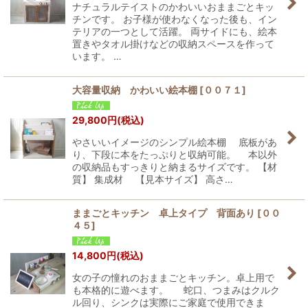
ナチュラルテイストのかわいいおままごとキッ
チンです。 お子様が使わなくなった後も、イン
テリアの一つとして活躍。 両サイドにも、絵本
置きやタオル掛けなどの収納スペースを作って
います。 …
大容量収納 かわいい絵本棚
[
００７１
]
29,800
円
(税込)
やさいいイメージのシンプル絵本棚 底板があ
り、下段に本をたっぷりと収納可能。 本以外
の収納品もすっきりと納まるサイズです。 【材
質】 集成材 【見本サイズ】 高さ…
ままごとキッチン 卓上タイプ 背面あり
[
００
４５
]
14,800
円
(税込)
女の子の憧れのおままごとキッチン。卓上用で
も本格的に遊べます。 蛇口、つまみはクルク
ル回り、シンクは実際にご家庭で使用できま