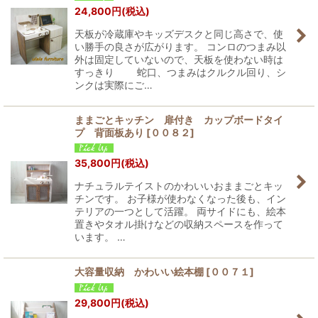
24,800
円
(税込)
天板が冷蔵庫やキッズデスクと同じ高さで、使
い勝手の良さが広がります。 コンロのつまみ以
外は固定していないので、天板を使わない時は
すっきり 蛇口、つまみはクルクル回り、シ
ンクは実際にご…
ままごとキッチン 扉付き カップボードタイ
プ 背面板あり
[
００８２
]
35,800
円
(税込)
ナチュラルテイストのかわいいおままごとキッ
チンです。 お子様が使わなくなった後も、イン
テリアの一つとして活躍。 両サイドにも、絵本
置きやタオル掛けなどの収納スペースを作って
います。 …
大容量収納 かわいい絵本棚
[
００７１
]
29,800
円
(税込)