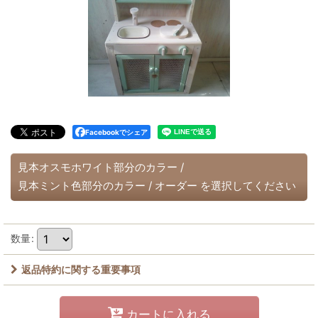
Facebookでシェア
見本オスモホワイト部分のカラー
/
見本ミント色部分のカラー
/
オーダー
を選択してください
数量
:
返品特約に関する重要事項
カートに入れる