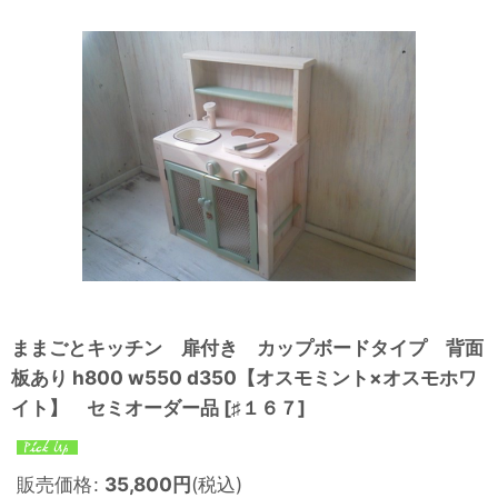
ままごとキッチン 扉付き カップボードタイプ 背面
板あり h800 w550 d350【オスモミント×オスモホワ
イト】 セミオーダー品
[
♯１６７
]
販売価格
:
35,800
円
(税込)