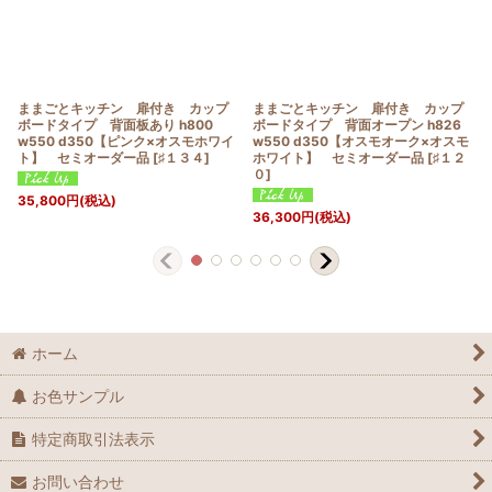
ままごとキッチン 扉付き カップ
ままごとキッチン 扉付き カップ
ボードタイプ 背面板あり h800
ボードタイプ 背面オープン h826
w550 d350【ピンク×オスモホワイ
w550 d350【オスモオーク×オスモ
ト】 セミオーダー品
[
♯１３４
]
ホワイト】 セミオーダー品
[
♯１２
０
]
35,800
円
(税込)
36,300
円
(税込)
ホーム
お色サンプル
特定商取引法表示
お問い合わせ