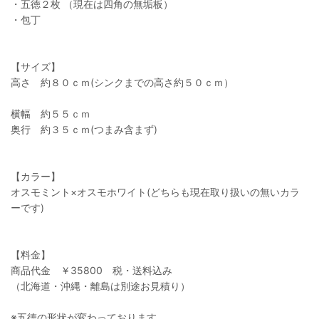
・五徳２枚 （現在は四角の無垢板）
・包丁
【サイズ】
高さ 約８０ｃｍ(シンクまでの高さ約５０ｃｍ）
横幅 約５５ｃｍ
奥行 約３５ｃｍ(つまみ含まず)
【カラー】
オスモミント×オスモホワイト(どちらも現在取り扱いの無いカラ
ーです)
【料金】
商品代金 ￥35800 税・送料込み
（北海道・沖縄・離島は別途お見積り）
※五徳の形状が変わっております。