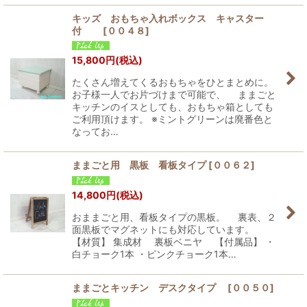
キッズ おもちゃ入れボックス キャスター
付
[
００４８
]
15,800
円
(税込)
たくさん増えてくるおもちゃをひとまとめに。
お子様一人でお片づけまで可能で、 ままごと
キッチンのイスとしても、おもちゃ箱としても
ご利用頂けます。 ※ミントグリーンは廃番色と
なってお…
ままごと用 黒板 看板タイプ
[
００６２
]
14,800
円
(税込)
おままごと用、看板タイプの黒板。 裏表、２
面黒板でマグネットにも対応しています。
【材質】 集成材 裏板ベニヤ 【付属品】 ・
白チョーク1本 ・ピンクチョーク1本…
ままごとキッチン デスクタイプ
[
００５０
]