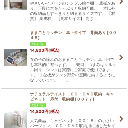
やさいいイメージのシンプル絵本棚 底板があ
り、下段に本をたっぷりと収納可能。 本以外
の収納品もすっきりと納まるサイズです。 【材
質】 集成材 【見本サイズ】 高さ…
ままごとキッチン 卓上タイプ 背面あり
[
００
４５
]
14,800
円
(税込)
女の子の憧れのおままごとキッチン。卓上用で
も本格的に遊べます。 蛇口、つまみはクルク
ル回り、シンクは実際にご家庭で使用できま
す。 まな板がシンク部分の空間に納まるように
なっています。 …
ナチュラルテイスト ＣＤ・ＤＶＤ収納 キャ
ビネット 扉付 収納棚
[
００７７
]
14,800
円
(税込)
人気商品、キャビネット｛００１８｝の小さい
バージョン。 ＣＤ・ＤＶＤ収納用に適したサイ