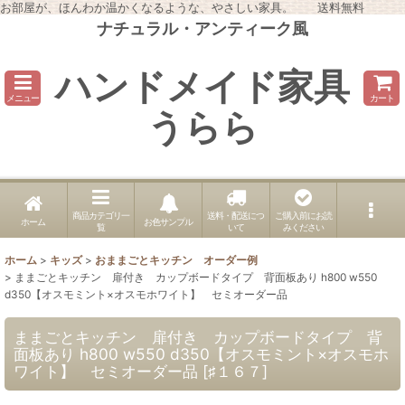
お部屋が、ほんわか温かくなるような、やさしい家具。 送料無料
ナチュラル・アンティーク風
ハンドメイド家具
メニュー
カート
うらら
商品カテゴリ一
送料・配送につ
ご購入前にお読
ホーム
お色サンプル
覧
いて
みください
ホーム
>
キッズ
>
おままごとキッチン オーダー例
>
ままごとキッチン 扉付き カップボードタイプ 背面板あり h800 w550
d350【オスモミント×オスモホワイト】 セミオーダー品
ままごとキッチン 扉付き カップボードタイプ 背
面板あり h800 w550 d350【オスモミント×オスモホ
ワイト】 セミオーダー品
[
♯１６７
]