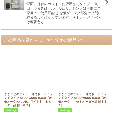
背面に扉付のカワイイお店屋さんタイプ 蛇
口、つまみはクルクル回り、シンクは実際にご
家庭でご使用可能 まな板がシンク部分の空間に
納まるようになっています。 ※ミントグリーン
は廃番色と…
この商品を見た人に、おすすめの商品です。
ままごとキッチン 扉付き アイラ
ままごとキッチン 扉付き アイラ
ンドタイプ h500 w550 d350【オス
ンドタイプ h500 w550 d350【オス
モオーク×オスモホワイト】 セミオ
モオーク】 セミオーダー品
[
♯３１
ーダー品
[
♯１８３
]
１
]