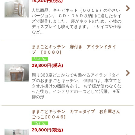
14,800
円
(税込)
人気商品、キャビネット｛００１８｝の小さい
バージョン。 ＣＤ・ＤＶＤ収納用に適したサイ
ズで製作しました。 扉がネットのため、小物の
ディスプレイも映えてきます。 ・サイズや仕様
など…
ままごとキッチン 扉付き アイランドタイ
プ
[
００８０
]
29,800
円
(税込)
周り360度どこからでも遊べるアイランドタイ
プのおままごとキッチン。 側面には、本立てと
タオル掛けの機能もあり。 お子様が使わなくな
った後も、インテリアの一つとして活躍。 ※五
徳の形…
ままごとキッチン カフェタイプ お店屋さん
ごっこ
[
００４６
]
29,800
円
(税込)