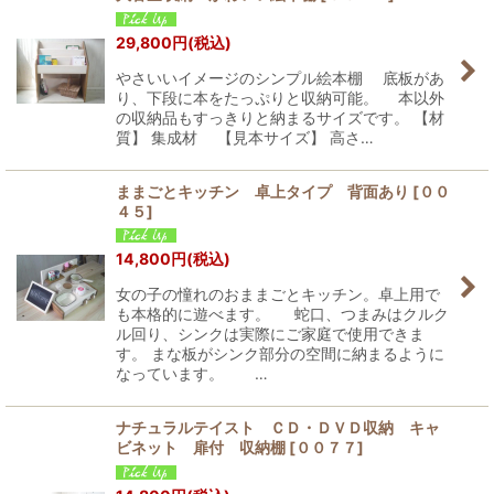
29,800
円
(税込)
やさいいイメージのシンプル絵本棚 底板があ
り、下段に本をたっぷりと収納可能。 本以外
の収納品もすっきりと納まるサイズです。 【材
質】 集成材 【見本サイズ】 高さ…
ままごとキッチン 卓上タイプ 背面あり
[
００
４５
]
14,800
円
(税込)
女の子の憧れのおままごとキッチン。卓上用で
も本格的に遊べます。 蛇口、つまみはクルク
ル回り、シンクは実際にご家庭で使用できま
す。 まな板がシンク部分の空間に納まるように
なっています。 …
ナチュラルテイスト ＣＤ・ＤＶＤ収納 キャ
ビネット 扉付 収納棚
[
００７７
]