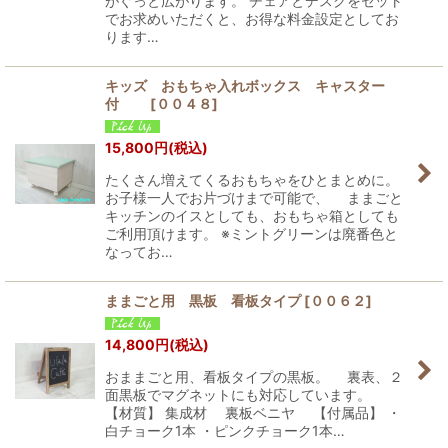
がぐっと広がります。 チェアとデスクをセット
でお求めいただくと、お得な料金設定としてお
ります…
キッズ おもちゃ入れボックス キャスター
付
[
００４８
]
15,800
円
(税込)
たくさん増えてくるおもちゃをひとまとめに。
お子様一人でお片づけまで可能で、 ままごと
キッチンのイスとしても、おもちゃ箱としても
ご利用頂けます。 ※ミントグリーンは廃番色と
なってお…
ままごと用 黒板 看板タイプ
[
００６２
]
14,800
円
(税込)
おままごと用、看板タイプの黒板。 裏表、２
面黒板でマグネットにも対応しています。
【材質】 集成材 裏板ベニヤ 【付属品】 ・
白チョーク1本 ・ピンクチョーク1本…