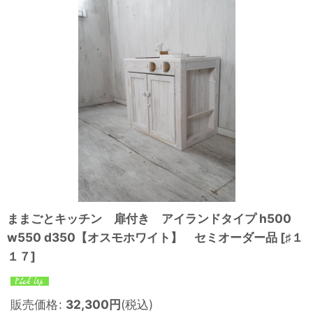
ままごとキッチン 扉付き アイランドタイプ h500
w550 d350【オスモホワイト】 セミオーダー品
[
♯１
１７
]
販売価格
:
32,300
円
(税込)