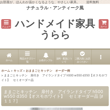
お部屋が、ほんわか温かくなるような、やさしい家具。 送料無料
ナチュラル・アンティーク風
ハンドメイド家具
メニュー
カート
うらら
商品カテゴリ一
送料・配送につ
ご購入前にお読
ホーム
お色サンプル
覧
いて
みください
ホーム
>
キッズ
>
おままごとキッチン オーダー例
>
ままごとキッチン 扉付き アイランドタイプ h500 w550 d350【オスモホワ
イト】 セミオーダー品
ままごとキッチン 扉付き アイランドタイプ h500
w550 d350【オスモホワイト】 セミオーダー品
[
♯
１１７
]