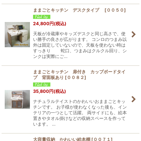
ままごとキッチン デスクタイプ
[
００５０
]
24,800
円
(税込)
天板が冷蔵庫やキッズデスクと同じ高さで、使
い勝手の良さが広がります。 コンロのつまみ以
外は固定していないので、天板を使わない時は
すっきり 蛇口、つまみはクルクル回り、シ
ンクは実際にご…
ままごとキッチン 扉付き カップボードタイ
プ 背面板あり
[
００８２
]
35,800
円
(税込)
ナチュラルテイストのかわいいおままごとキッ
チンです。 お子様が使わなくなった後も、イン
テリアの一つとして活躍。 両サイドにも、絵本
置きやタオル掛けなどの収納スペースを作って
います。 …
大容量収納 かわいい絵本棚
[
００７１
]