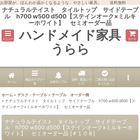
お部屋が、ほんわか温かくなるような、やさしい家具。 送料無料
ナチュラルテイスト タイルトップ サイドテーブ
ル h700 w500 d500【ステインオーク×ミルキ
ーホワイト】 セミオーダー品
ハンドメイド家具
メニュー
カート
うらら
商品カテゴリ一
送料・配送につ
ご購入前にお読
ホーム
お色サンプル
覧
いて
みください
ホーム
>
デスク・テーブル
>
テーブル オーダー例
>
ナチュラルテイスト タイルトップ サイドテーブル h700 w500 d500【ス
テインオーク×ミルキーホワイト】 セミオーダー品
ナチュラルテイスト タイルトップ サイドテーブ
ル h700 w500 d500【ステインオーク×ミルキーホ
ワイト】 セミオーダー品
[
＃１０８
]