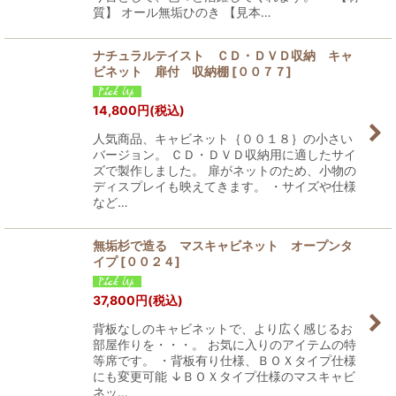
質】 オール無垢ひのき 【見本…
ナチュラルテイスト ＣＤ・ＤＶＤ収納 キャ
ビネット 扉付 収納棚
[
００７７
]
14,800
円
(税込)
人気商品、キャビネット｛００１８｝の小さい
バージョン。 ＣＤ・ＤＶＤ収納用に適したサイ
ズで製作しました。 扉がネットのため、小物の
ディスプレイも映えてきます。 ・サイズや仕様
など…
無垢杉で造る マスキャビネット オープンタ
イプ
[
００２４
]
37,800
円
(税込)
背板なしのキャビネットで、より広く感じるお
部屋作りを・・・。 お気に入りのアイテムの特
等席です。 ・背板有り仕様、ＢＯＸタイプ仕様
にも変更可能 ↓ＢＯＸタイプ仕様のマスキャビ
ネッ…