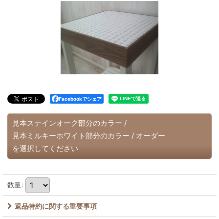
Facebookでシェア
見本ステインオーク部分のカラー
/
見本ミルキーホワイト部分のカラー
/
オーダー
を選択してください
数量
:
返品特約に関する重要事項