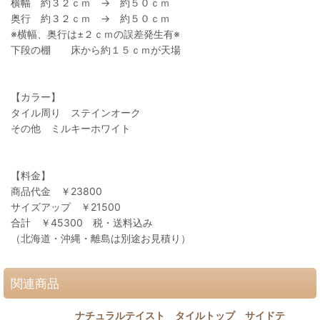
横幅 約３２ｃｍ → 約５０ｃｍ
奥行 約３２ｃｍ → 約５０ｃｍ
※横幅、奥行は±２ｃｍの誤差発生有※
下段の棚 床から約１５ｃｍが天場
【カラー】
タイル周り ステインオーク
その他 ミルキーホワイト
【料金】
商品代金 ￥23800
サイズアップ ￥21500
合計 ￥45300 税・送料込み
（北海道・沖縄・離島は別途お見積り）
関連商品
ナチュラルテイスト タイルトップ サイドテ