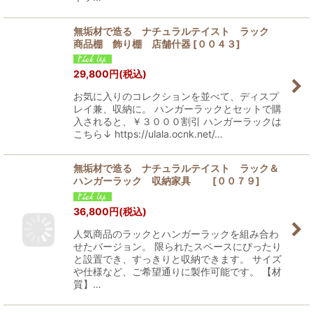
無垢材で造る ナチュラルテイスト ラック
商品棚 飾り棚 店舗什器
[
００４３
]
29,800
円
(税込)
お気に入りのコレクションを並べて、ディスプ
レイ兼、収納に。 ハンガーラックとセットで購
入されると、￥３０００割引 ハンガーラックは
こちら↓ https://ulala.ocnk.net/…
無垢材で造る ナチュラルテイスト ラック＆
ハンガーラック 収納家具
[
００７９
]
36,800
円
(税込)
人気商品のラックとハンガーラックを組み合わ
せたバージョン。 限られたスペースにぴったり
と設置でき、すっきりと収納できます。 サイズ
や仕様など、ご希望通りに製作可能です。 【材
質】…