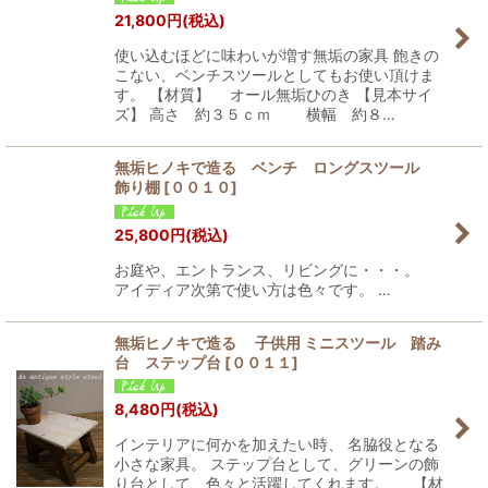
21,800
円
(税込)
使い込むほどに味わいが増す無垢の家具 飽きの
こない、ベンチスツールとしてもお使い頂けま
す。 【材質】 オール無垢ひのき 【見本サイ
ズ】 高さ 約３５ｃｍ 横幅 約８…
無垢ヒノキで造る ベンチ ロングスツール
飾り棚
[
００１０
]
25,800
円
(税込)
お庭や、エントランス、リビングに・・・。
アイディア次第で使い方は色々です。 …
無垢ヒノキで造る 子供用 ミニスツール 踏み
台 ステップ台
[
００１１
]
8,480
円
(税込)
インテリアに何かを加えたい時、 名脇役となる
小さな家具。 ステップ台として、グリーンの飾
り台として、色々と活躍してくれます。 【材