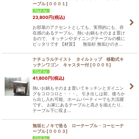
ーブル
[
０００１
]
23,800
円
(税込)
お部屋のアクセントとしても、実用的にも、存
在感のあるテーブル。 熱いお鍋もそのまま置け
るので、 キッチンやダイニングテーブルの横に
ピッタリです 【材質】 無垢杉 無垢ひのき…
ナチュラルテイスト タイルトップ 移動式キ
ッチンワゴン キャスター付
[
０００５
]
41,800
円
(税込)
熱いお鍋もそのまま置いてキッチンとダイニン
グをコロコロと・・・。 引き出しは前、後ろか
ら出し入れ可能。ホームパーティーでも大活躍
です。 お家にあるテーブルと高さを揃えたり、
テーブル下に収ま…
無垢ヒノキで造る ローテーブル・コーヒーテ
ーブル
[
０００３
]