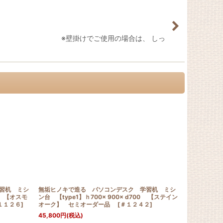
だけます。 ※壁掛けでご使用の場合は、 しっ
習机 ミシ
無垢ヒノキで造る パソコンデスク 学習机 ミシ
無垢ヒノキで
20 【オスモ
ン台 【type1】ｈ700× 900× d700 【ステイン
ン台 【type
１１２６
]
オーク】 セミオーダー品
[
＃１２４２
]
ト】 セミ
45,800
円
(税込)
35,800
円
(税