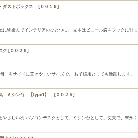
ス・ダストボックス
[
００１９
]
屋に馴染んでインテリアのひとつに。 見本はビニール袋をフックに引っ
スク
[
００２６
]
間、両サイドに置きやすいサイズで、 お子様用としても活躍します。
 ミシン台 【type1】
[
００２５
]
るやさしい机 パソコンデスクとして。ミシン台として。丈夫で、末永く