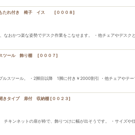
背もたれ付き 椅子 イス
[
０００８
]
なおかつ楽な姿勢でデスク作業をこなせます。 ・他チェアやデスクと同
ルスツール 飾り棚
[
０００７
]
スツール。 ・2脚目以降 1脚に付き￥2000割引 ・他チェアやテー
開きタイプ 扉付 収納棚
[
００２３
]
。 チキンネットの扉が粋で、飾りつけに幅が出そうです。 ・サイズや