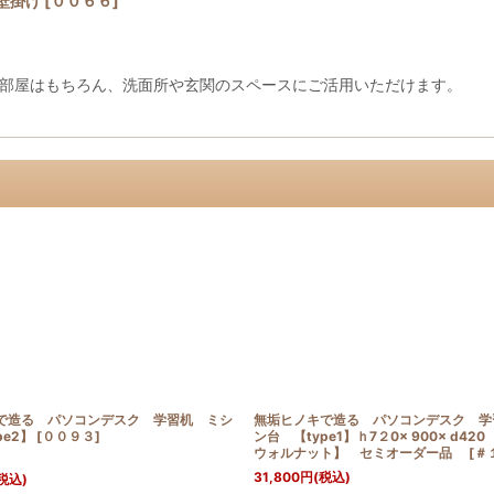
壁掛け
[
００６６
]
。 お部屋はもちろん、洗面所や玄関のスペースにご活用いた
で造る パソコンデスク 学習机 ミシ
無垢ヒノキで造る パソコンデスク 学
pe2】
[
００９３
]
ン台 【type1】ｈ7２0× 900× d4
ウォルナット】 セミオーダー品
[
＃
31,800
円
(税込)
税込)