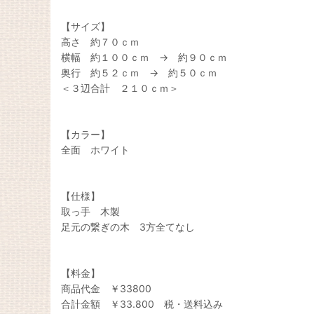
【サイズ】
高さ 約７０ｃｍ
横幅 約１００ｃｍ → 約９０ｃｍ
奥行 約５２ｃｍ → 約５０ｃｍ
＜３辺合計 ２１０ｃｍ＞
【カラー】
全面 ホワイト
【仕様】
取っ手 木製
足元の繋ぎの木 3方全てなし
【料金】
商品代金 ￥33800
合計金額 ￥33.800 税・送料込み