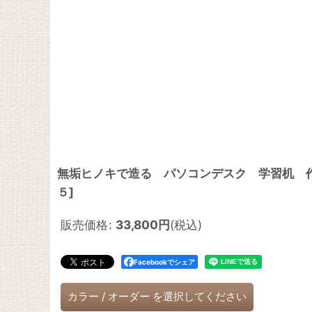
無垢ヒノキで造る パソコンデスク 学習机 作業
５
]
販売価格
:
33,800
円
(税込)
Facebookでシェア
カラー
/
オーダー
を選択してください