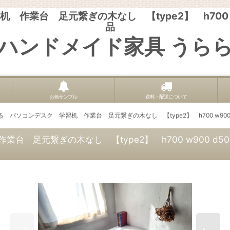
作業台 足元繋ぎの木なし 【type2】 h700 w
品
ハンドメイド家具 うら
お色サンプル
送料・配送について
 パソコンデスク 学習机 作業台 足元繋ぎの木なし 【type2】 h700 w90
台 足元繋ぎの木なし 【type2】 h700 w900 d