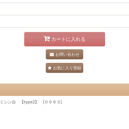
カートに入れる
お問い合わせ
お気に入り登録
シン台 【type2】 [００９３]