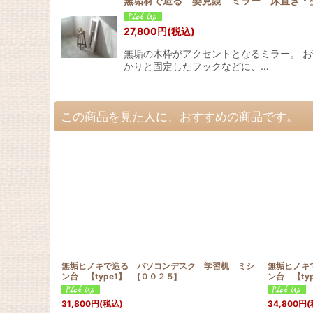
無垢材で造る 姿見鏡 ミラー 床置き・
27,800
円
(税込)
無垢の木枠がアクセントとなるミラー
かりと固定したフックなどに、…
この商品を見た人に、おすすめの商品です。
無垢ヒノキで造る パソコンデスク 学習机 ミシ
無垢ヒノキ
ン台 【type1】
[
００２５
]
ン台 【ty
31,800
円
(税込)
34,800
円
(