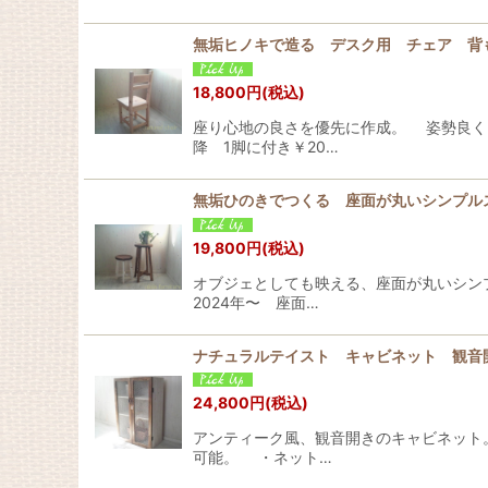
無垢ヒノキで造る デスク用 チェア 
18,800
円
(税込)
座り心地の良さを優先に作成。 姿勢良く、
降 1脚に付き￥20…
無垢ひのきでつくる 座面が丸いシンプ
19,800
円
(税込)
オブジェとしても映える、座面が丸いシンプル
2024年〜 座面…
ナチュラルテイスト キャビネット 観音
24,800
円
(税込)
アンティーク風、観音開きのキャビネット
可能。 ・ネット…