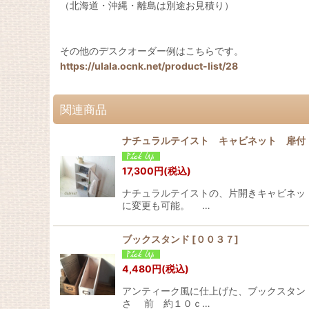
（北海道・沖縄・離島は別途お見積り）
その他のデスクオーダー例はこちらです。
https://ulala.ocnk.net/product-list/28
関連商品
ナチュラルテイスト キャビネット 扉付
17,300
円
(税込)
ナチュラルテイストの、片開きキャビネッ
に変更も可能。 …
ブックスタンド
[
００３７
]
4,480
円
(税込)
アンティーク風に仕上げた、ブックスタン
さ 前 約１０ｃ…