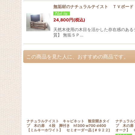
無垢材のナチュラルテイスト ＴＶボード
24,800
円
(税込)
天然木使用の木目を活かした存在感のある
質】 無垢ＳＰ…
この商品を見た人に、おすすめの商品です。
ナチュラルテイスト キャビネット 観音開きタイ
ナチュラル
プ 木の扉 ４段 脚付き h1300 w700 d400
プ 木の扉 
【ミルキーホワイト】 セミオーダー品
[
＃９２２
]
オーク】 