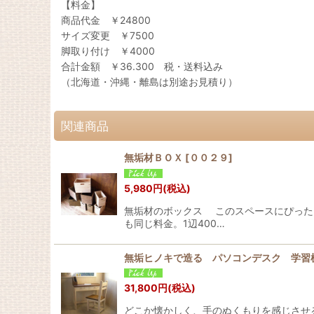
【料金】
商品代金 ￥24800
サイズ変更 ￥7500
脚取り付け ￥4000
合計金額 ￥36.300 税・送料込み
（北海道・沖縄・離島は別途お見積り）
関連商品
無垢材ＢＯＸ
[
００２９
]
5,980
円
(税込)
無垢材のボックス このスペースにぴったり
も同じ料金。1辺400…
無垢ヒノキで造る パソコンデスク 学習机
31,800
円
(税込)
どこか懐かしく、手のぬくもりを感じさせ