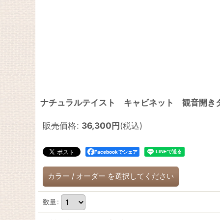
ナチュラルテイスト キャビネット 観音開きタイ
販売価格
:
36,300
円
(税込)
Facebookでシェア
カラー
/
オーダー
を選択してください
数量
: