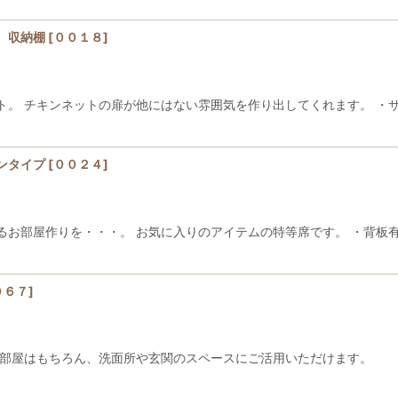
 収納棚
[
００１８
]
ト。 チキンネットの扉が他にはない雰囲気を作り出してくれます。 ・
ンタイプ
[
００２４
]
るお部屋作りを・・・。 お気に入りのアイテムの特等席です。 ・背板
０６７
]
。 お部屋はもちろん、洗面所や玄関のスペースにご活用いた