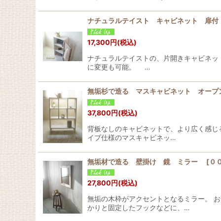
ナチュラルテイスト キャビネット 扉付
17,300
円
(税込)
ナチュラルテイストの、片開きキャビネッ
に変更も可能。 …
無垢杉で造る マスキャビネット オープ
37,800
円
(税込)
背板なしのキャビネットで、より広く感じ
イプ仕様のマスキャビネッ…
無垢材で造る 壁掛け 鏡 ミラー
[
０
27,800
円
(税込)
無垢の木枠がアクセントとなるミラー
かりと固定したフックなどに、…