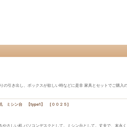
の引き出し、ボックスが欲しい時などに是非 家具とセットでご購入の場
 ミシン台 【type1】
[
００２５
]
るやさしい机 パソコンデスクとして。ミシン台として。丈夫で、末永く