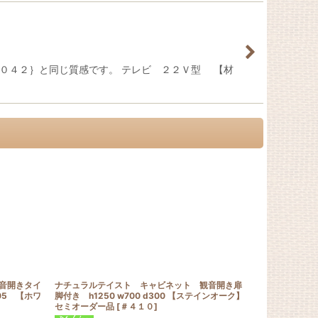
０４２｝と同じ質感です。 テレビ ２２Ｖ型 【材
音開きタイ
ナチュラルテイスト キャビネット 観音開き扉
ナチュラルテ
405 【ホワ
脚付き h1250 w700 d300 【ステインオーク】
プ 扉付 収納棚
セミオーダー品
[
＃４１０
]
【オスモオー