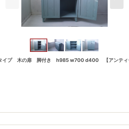
プ 木の扉 脚付き h985 w700 d400 【アン