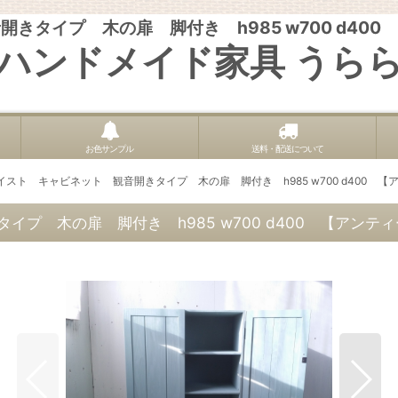
きタイプ 木の扉 脚付き h985 w700 d40
ハンドメイド家具 うら
お色サンプル
送料・配送について
スト キャビネット 観音開きタイプ 木の扉 脚付き h985 w700 d400 
プ 木の扉 脚付き h985 w700 d400 【アン