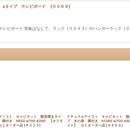
 aタイプ テレビボード
[
００６９
]
テレビボード 背板はなしで、ラック｛００４３｝やハンガーラック｛０
テイスト キャビネット 観音開きタイ
ナチュラルテイスト キャビネット 観
脚付き h950 w700 d390 【オスモ
プ 木の扉 脚付き h1360 w700 d
セミオーダー品
[
＃３２３
]
イト】 セミオーダー品
[
＃８６９
]