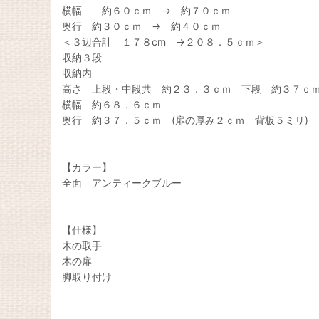
横幅 約６０ｃｍ → 約７０ｃｍ
奥行 約３０ｃｍ → 約４０ｃｍ
＜３辺合計 １７８cm →２０８．５ｃｍ＞
収納３段
収納内
高さ 上段・中段共 約２３．３ｃｍ 下段 約３
横幅 約６８．６ｃｍ
奥行 約３７．５ｃｍ (扉の厚み２ｃｍ 背板５ミリ
【カラー】
全面 アンティークブルー
【仕様】
木の取手
木の扉
脚取り付け