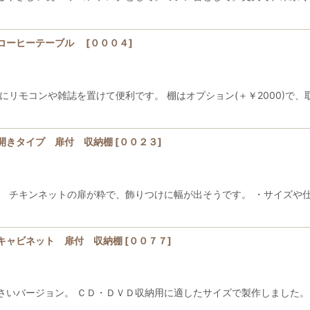
・コーヒーテーブル
[
０００４
]
にリモコンや雑誌を置けて便利です。 棚はオプション(＋￥2000)で
開きタイプ 扉付 収納棚
[
００２３
]
。 チキンネットの扉が粋で、飾りつけに幅が出そうです。 ・サイズや
キャビネット 扉付 収納棚
[
００７７
]
さいバージョン。 ＣＤ・ＤＶＤ収納用に適したサイズで製作しました。