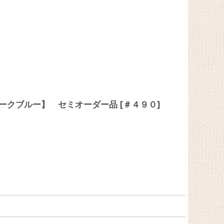
ティークブルー】 セミオーダー品
[
＃４９０
]