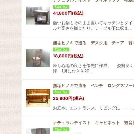
41,800
円
(税込)
熱いお鍋もそのまま置いてキッチンとダイ
ルと高さを揃えたり、テーブル下に収ま…
無垢ヒノキで造る デスク用 チェア 
18,800
円
(税込)
座り心地の良さを優先に作成。 姿勢良く、
降 1脚に付き￥20…
無垢ヒノキで造る ベンチ ロングスツー
25,800
円
(税込)
お庭や、エントランス、リビングに・・・
ナチュラルテイスト キャビネット 観音