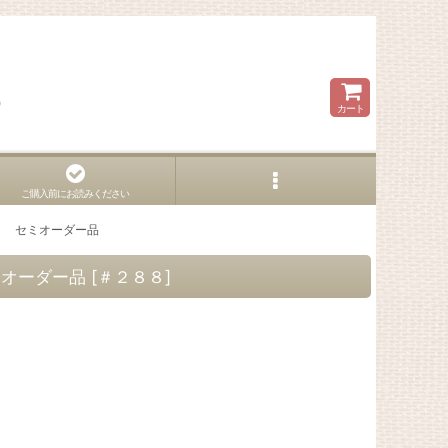
ら
カート
ご購入前にお読みください
ー】 セミオーダー品
ミオーダー品
[
＃２８８
]