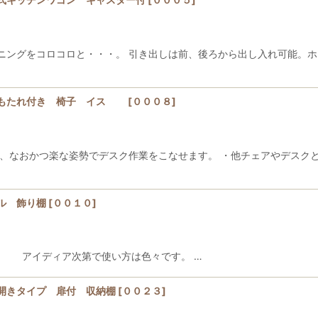
ニングをコロコロと・・・。 引き出しは前、後ろから出し入れ可能。ホ
背もたれ付き 椅子 イス
[
０００８
]
なおかつ楽な姿勢でデスク作業をこなせます。 ・他チェアやデスクと同
ル 飾り棚
[
００１０
]
。 アイディア次第で使い方は色々です。 …
開きタイプ 扉付 収納棚
[
００２３
]