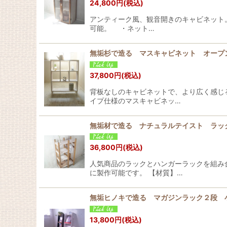
24,800
円
(税込)
アンティーク風、観音開きのキャビネット
可能。 ・ネット…
無垢杉で造る マスキャビネット オープ
37,800
円
(税込)
背板なしのキャビネットで、より広く感じ
イプ仕様のマスキャビネッ…
無垢材で造る ナチュラルテイスト ラ
36,800
円
(税込)
人気商品のラックとハンガーラックを組み
に製作可能です。 【材質】…
無垢ヒノキで造る マガジンラック２段 
13,800
円
(税込)