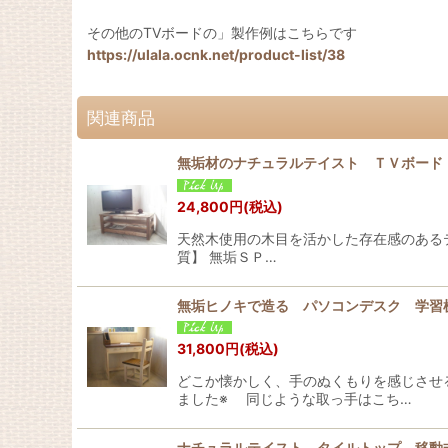
その他のTVボードの」製作例はこちらです
https://ulala.ocnk.net/product-list/38
関連商品
無垢材のナチュラルテイスト ＴＶボード
24,800
円
(税込)
天然木使用の木目を活かした存在感のある
質】 無垢ＳＰ…
無垢ヒノキで造る パソコンデスク 学習机
31,800
円
(税込)
どこか懐かしく、手のぬくもりを感じさせ
ました※ 同じような取っ手はこち…
ナチュラルテイスト タイルトップ 移動