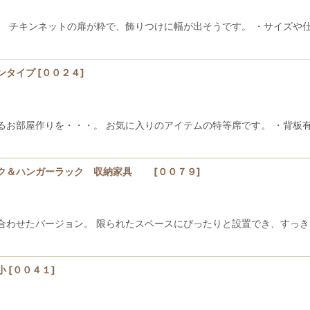
。 チキンネットの扉が粋で、飾りつけに幅が出そうです。 ・サイズや
ンタイプ
[
００２４
]
るお部屋作りを・・・。 お気に入りのアイテムの特等席です。 ・背板
ック＆ハンガーラック 収納家具
[
００７９
]
合わせたバージョン。 限られたスペースにぴったりと設置でき、すっき
小
[
００４１
]