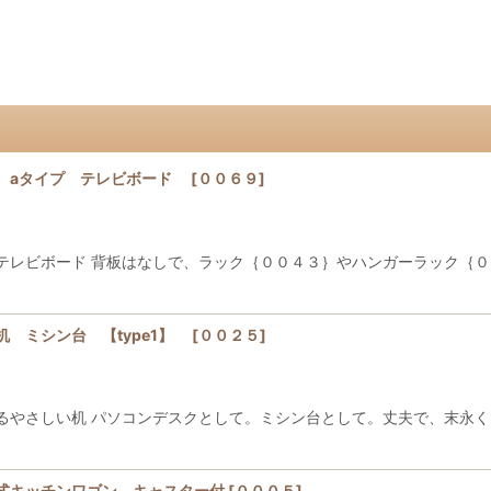
 aタイプ テレビボード
[
００６９
]
テレビボード 背板はなしで、ラック｛００４３｝やハンガーラック｛０
 ミシン台 【type1】
[
００２５
]
るやさしい机 パソコンデスクとして。ミシン台として。丈夫で、末永く
式キッチンワゴン キャスター付
[
０００５
]