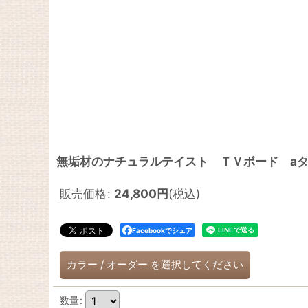
無垢材のナチュラルテイスト ＴＶボード aタイプ
販売価格
:
24,800
円
(税込)
Facebookでシェア
カラー
/
オーダー
を選択してください
数量
: