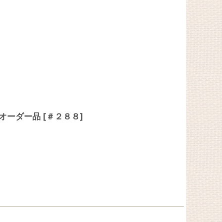
ミオーダー品
[
＃２８８
]