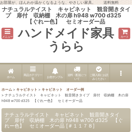
お部屋が、ほんわか温かくなるような、やさしい家具。 送料無料
ナチュラルテイスト キャビネット 観音開きタイ
プ 扉付 収納棚 木の扉 h948 w700 d325
【ぐれー色】 セミオーダー品
ハンドメイド家具
メニュー
カート
うらら
商品カテゴリ一
送料・配送につ
ご購入前にお読
ホーム
お色サンプル
覧
いて
みください
ホーム
>
キャビネット
>
キャビネット オーダー例
>
ナチュラルテイスト キャビネット 観音開きタイプ 扉付 収納棚 木の扉
h948 w700 d325 【ぐれー色】 セミオーダー品
ナチュラルテイスト キャビネット 観音開きタイ
プ 扉付 収納棚 木の扉 h948 w700 d325 【ぐ
れー色】 セミオーダー品
[
＃１１７８
]