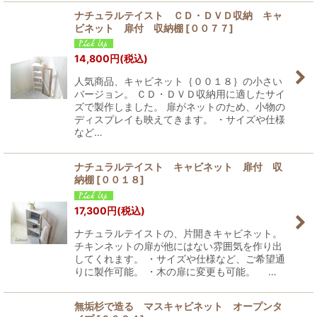
ナチュラルテイスト ＣＤ・ＤＶＤ収納 キャ
ビネット 扉付 収納棚
[
００７７
]
14,800
円
(税込)
人気商品、キャビネット｛００１８｝の小さい
バージョン。 ＣＤ・ＤＶＤ収納用に適したサイ
ズで製作しました。 扉がネットのため、小物の
ディスプレイも映えてきます。 ・サイズや仕様
など…
ナチュラルテイスト キャビネット 扉付 収
納棚
[
００１８
]
17,300
円
(税込)
ナチュラルテイストの、片開きキャビネット。
チキンネットの扉が他にはない雰囲気を作り出
してくれます。 ・サイズや仕様など、ご希望通
りに製作可能。 ・木の扉に変更も可能。 …
無垢杉で造る マスキャビネット オープンタ