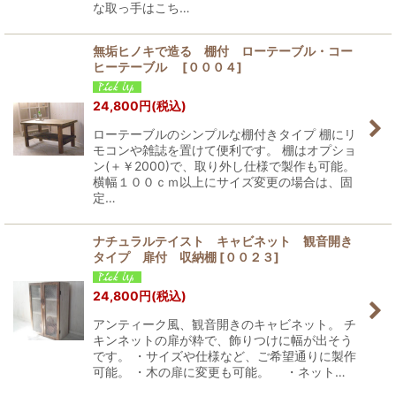
な取っ手はこち…
無垢ヒノキで造る 棚付 ローテーブル・コー
ヒーテーブル
[
０００４
]
24,800
円
(税込)
ローテーブルのシンプルな棚付きタイプ 棚にリ
モコンや雑誌を置けて便利です。 棚はオプショ
ン(＋￥2000)で、取り外し仕様で製作も可能。
横幅１００ｃｍ以上にサイズ変更の場合は、固
定…
ナチュラルテイスト キャビネット 観音開き
タイプ 扉付 収納棚
[
００２３
]
24,800
円
(税込)
アンティーク風、観音開きのキャビネット。 チ
キンネットの扉が粋で、飾りつけに幅が出そう
です。 ・サイズや仕様など、ご希望通りに製作
可能。 ・木の扉に変更も可能。 ・ネット…