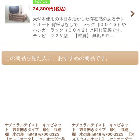
24,800
円
(税込)
天然木使用の木目を活かした存在感のあるテレ
ビボード 背板はなしで、ラック｛００４３｝や
ハンガーラック｛００４２｝と同じ質感です。
テレビ ２２Ｖ型 【材質】 無垢ＳＰ…
この商品を見た人に、おすすめの商品です。
ナチュラルテイスト キャビネッ
ナチュラルテイスト キャビネッ
ト 観音開きタイプ 扉付 収納
ト 観音開きタイプ 扉付 収納
棚 木の扉 h948 w700 d325
棚 木の扉 h948 w700 d325 【オ
【オスモオーク】 セミオーダー品
スモウォルナット】 セミオーダー