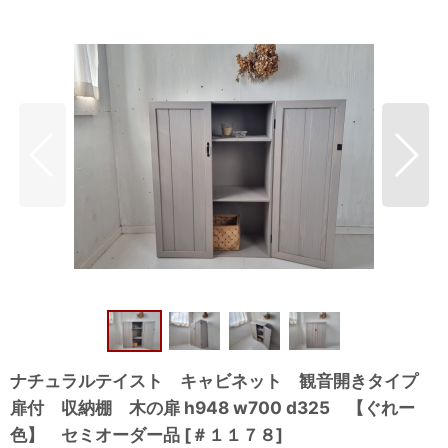
ナチュラルテイスト キャビネット 観音開きタイプ
扉付 収納棚 木の扉 h948 w700 d325 【ぐれー
色】 セミオーダー品
[
＃１１７８
]