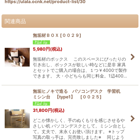
https://ulala.ocnk.net/product-list/30
関連商品
無垢材ＢＯＸ
[
００２９
]
5,980
円
(税込)
無垢材のボックス このスペースにぴったりの
引き出し、ボックスが欲しい時などに是非 家具
とセットでご購入の場合は、１つ￥4000で製作
できます。 大・小どちらも同じ料金。1辺400…
無垢ヒノキで造る パソコンデスク 学習机
ミシン台 【type1】
[
００２５
]
31,800
円
(税込)
どこか懐かしく、手のぬくもりを感じさせるや
さしい机 パソコンデスクとして。ミシン台とし
て。丈夫で、末永くお使い頂けます。 ※トップ
写真の取っ手は、完売致しました※ 同じよう