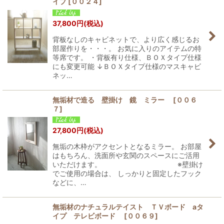
イプ
[
００２４
]
37,800
円
(税込)
背板なしのキャビネットで、より広く感じるお
部屋作りを・・・。 お気に入りのアイテムの特
等席です。 ・背板有り仕様、ＢＯＸタイプ仕様
にも変更可能 ↓ＢＯＸタイプ仕様のマスキャビ
ネッ…
無垢材で造る 壁掛け 鏡 ミラー
[
００６
７
]
27,800
円
(税込)
無垢の木枠がアクセントとなるミラー。 お部屋
はもちろん、洗面所や玄関のスペースにご活用
いただけます。 ※壁掛け
でご使用の場合は、 しっかりと固定したフック
などに、…
無垢材のナチュラルテイスト ＴＶボード aタ
イプ テレビボード
[
００６９
]