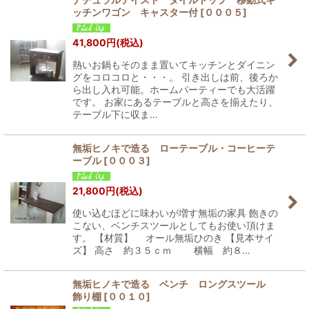
ッチンワゴン キャスター付
[
０００５
]
41,800
円
(税込)
熱いお鍋もそのまま置いてキッチンとダイニン
グをコロコロと・・・。 引き出しは前、後ろか
ら出し入れ可能。ホームパーティーでも大活躍
です。 お家にあるテーブルと高さを揃えたり、
テーブル下に収ま…
無垢ヒノキで造る ローテーブル・コーヒーテ
ーブル
[
０００３
]
21,800
円
(税込)
使い込むほどに味わいが増す無垢の家具 飽きの
こない、ベンチスツールとしてもお使い頂けま
す。 【材質】 オール無垢ひのき 【見本サイ
ズ】 高さ 約３５ｃｍ 横幅 約８…
無垢ヒノキで造る ベンチ ロングスツール
飾り棚
[
００１０
]