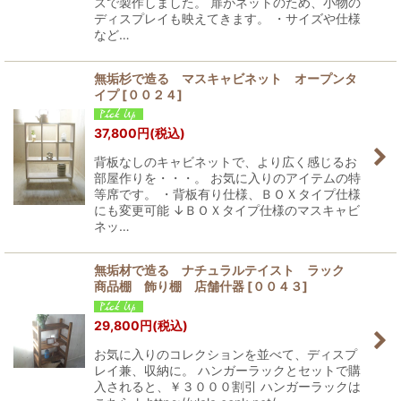
ズで製作しました。 扉がネットのため、小物の
ディスプレイも映えてきます。 ・サイズや仕様
など…
無垢杉で造る マスキャビネット オープンタ
イプ
[
００２４
]
37,800
円
(税込)
背板なしのキャビネットで、より広く感じるお
部屋作りを・・・。 お気に入りのアイテムの特
等席です。 ・背板有り仕様、ＢＯＸタイプ仕様
にも変更可能 ↓ＢＯＸタイプ仕様のマスキャビ
ネッ…
無垢材で造る ナチュラルテイスト ラック
商品棚 飾り棚 店舗什器
[
００４３
]
29,800
円
(税込)
お気に入りのコレクションを並べて、ディスプ
レイ兼、収納に。 ハンガーラックとセットで購
入されると、￥３０００割引 ハンガーラックは