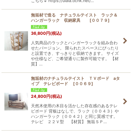
こちら↓ https://ulala.ocnk.net/…
無垢材で造る ナチュラルテイスト ラック＆
ハンガーラック 収納家具
[
００７９
]
36,800
円
(税込)
人気商品のラックとハンガーラックを組み合わ
せたバージョン。 限られたスペースにぴったり
と設置でき、すっきりと収納できます。 サイズ
や仕様など、ご希望通りに製作可能です。 【材
質】…
無垢材のナチュラルテイスト ＴＶボード aタ
イプ テレビボード
[
００６９
]
24,800
円
(税込)
天然木使用の木目を活かした存在感のあるテレ
ビボード 背板はなしで、ラック｛００４３｝や
ハンガーラック｛００４２｝と同じ質感です。
テレビ ２２Ｖ型 【材質】 無垢ＳＰ…