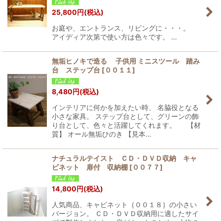
25,800
円
(税込)
お庭や、エントランス、リビングに・・・。
アイディア次第で使い方は色々です。 …
無垢ヒノキで造る 子供用 ミニスツール 踏み
台 ステップ台
[
００１１
]
8,480
円
(税込)
インテリアに何かを加えたい時、 名脇役となる
小さな家具。 ステップ台として、グリーンの飾
り台として、色々と活躍してくれます。 【材
質】 オール無垢ひのき 【見本…
ナチュラルテイスト ＣＤ・ＤＶＤ収納 キャ
ビネット 扉付 収納棚
[
００７７
]
14,800
円
(税込)
人気商品、キャビネット｛００１８｝の小さい
バージョン。 ＣＤ・ＤＶＤ収納用に適したサイ