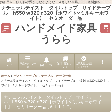
お部屋が、ほんわか温かくなるような、やさしい家具。 送料無料
ナチュラルテイスト タイルトップ サイドテーブ
ル h550 w320 d320【ホワイト×ミルキーホワ
イト】 セミオーダー品
ハンドメイド家具
メニュー
カート
うらら
商品カテゴリ一
送料・配送につ
ご購入前にお読
ホーム
お色サンプル
覧
いて
みください
ホーム
>
デスク・テーブル
>
テーブル オーダー例
>
ナチュラルテイスト タイルトップ サイドテーブル h550 w320 d320【ホ
ワイト×ミルキーホワイト】 セミオーダー品
ナチュラルテイスト タイルトップ サイドテーブ
ル h550 w320 d320【ホワイト×ミルキーホワイ
ト】 セミオーダー品
[
＃１１１７
]