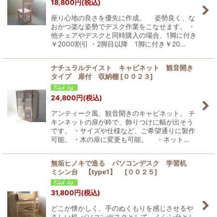
18,800
円
(税込)
座り心地の良さを優先に作成。 姿勢良く、な
おかつ楽な姿勢でデスク作業をこなせます。 ・
他チェアやデスクと同時購入の場合、1脚に付き
￥2000割引 ・2脚目以降 1脚に付き￥20…
ナチュラルテイスト キャビネット 観音開き
タイプ 扉付 収納棚
[
００２３
]
24,800
円
(税込)
アンティーク風、観音開きのキャビネット。 チ
キンネットの扉が粋で、飾りつけに幅が出そう
です。 ・サイズや仕様など、ご希望通りに製作
可能。 ・木の扉に変更も可能。 ・ネット…
無垢ヒノキで造る パソコンデスク 学習机
ミシン台 【type1】
[
００２５
]
31,800
円
(税込)
どこか懐かしく、手のぬくもりを感じさせるや
さしい机 パソコンデスクとして。ミシン台とし