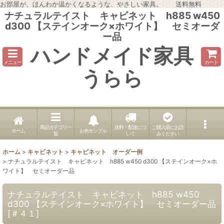
お部屋が、ほんわか温かくなるような、やさしい家具。 送料無料
ナチュラルテイスト キャビネット h885 w450
d300 【ステインオーク×ホワイト】 セミオーダ
ー品
ハンドメイド家具
メニュー
カート
うらら
商品カテゴリ一
送料・配送につ
ご購入前にお読
ホーム
お色サンプル
覧
いて
みください
ホーム
>
キャビネット
>
キャビネット オーダー例
>
ナチュラルテイスト キャビネット h885 w450 d300 【ステインオーク×ホ
ワイト】 セミオーダー品
ナチュラルテイスト キャビネット h885 w450
d300 【ステインオーク×ホワイト】 セミオーダー品
[
＃４１
]