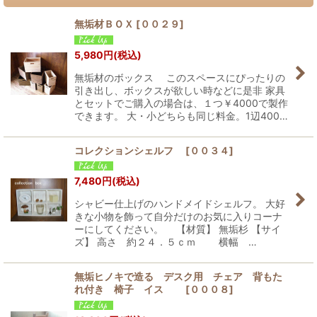
無垢材ＢＯＸ
[
００２９
]
5,980
円
(税込)
無垢材のボックス このスペースにぴったりの
引き出し、ボックスが欲しい時などに是非 家具
とセットでご購入の場合は、１つ￥4000で製作
できます。 大・小どちらも同じ料金。1辺400…
コレクションシェルフ
[
００３４
]
7,480
円
(税込)
シャビー仕上げのハンドメイドシェルフ。 大好
きな小物を飾って自分だけのお気に入りコーナ
ーにしてください。 【材質】 無垢杉 【サイ
ズ】 高さ 約２４．５ｃｍ 横幅 …
無垢ヒノキで造る デスク用 チェア 背もた
れ付き 椅子 イス
[
０００８
]