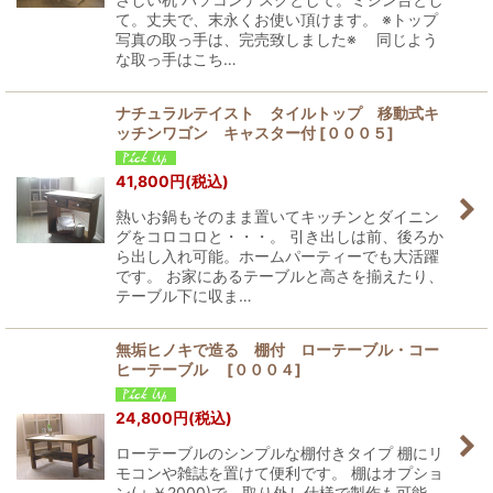
て。丈夫で、末永くお使い頂けます。 ※トップ
写真の取っ手は、完売致しました※ 同じよう
な取っ手はこち…
ナチュラルテイスト タイルトップ 移動式キ
ッチンワゴン キャスター付
[
０００５
]
41,800
円
(税込)
熱いお鍋もそのまま置いてキッチンとダイニン
グをコロコロと・・・。 引き出しは前、後ろか
ら出し入れ可能。ホームパーティーでも大活躍
です。 お家にあるテーブルと高さを揃えたり、
テーブル下に収ま…
無垢ヒノキで造る 棚付 ローテーブル・コー
ヒーテーブル
[
０００４
]
24,800
円
(税込)
ローテーブルのシンプルな棚付きタイプ 棚にリ
モコンや雑誌を置けて便利です。 棚はオプショ
ン(＋￥2000)で、取り外し仕様で製作も可能。