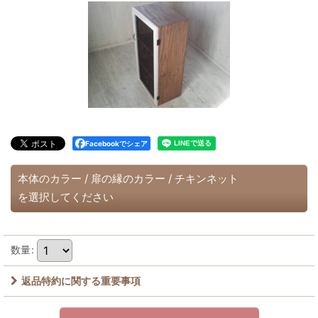
Facebookでシェア
本体のカラー
/
扉の縁のカラー
/
チキンネット
を選択してください
数量
:
返品特約に関する重要事項