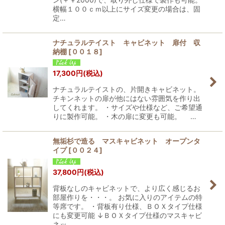
横幅１００ｃｍ以上にサイズ変更の場合は、固
定…
ナチュラルテイスト キャビネット 扉付 収
納棚
[
００１８
]
17,300
円
(税込)
ナチュラルテイストの、片開きキャビネット。
チキンネットの扉が他にはない雰囲気を作り出
してくれます。 ・サイズや仕様など、ご希望通
りに製作可能。 ・木の扉に変更も可能。 …
無垢杉で造る マスキャビネット オープンタ
イプ
[
００２４
]
37,800
円
(税込)
背板なしのキャビネットで、より広く感じるお
部屋作りを・・・。 お気に入りのアイテムの特
等席です。 ・背板有り仕様、ＢＯＸタイプ仕様
にも変更可能 ↓ＢＯＸタイプ仕様のマスキャビ
ネッ…