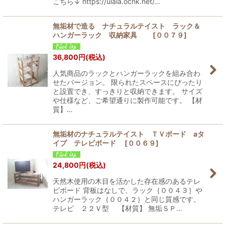
こちら↓ https://ulala.ocnk.net/…
無垢材で造る ナチュラルテイスト ラック＆
ハンガーラック 収納家具
[
００７９
]
36,800
円
(税込)
人気商品のラックとハンガーラックを組み合わ
せたバージョン。 限られたスペースにぴったり
と設置でき、すっきりと収納できます。 サイズ
や仕様など、ご希望通りに製作可能です。 【材
質】…
無垢材のナチュラルテイスト ＴＶボード aタ
イプ テレビボード
[
００６９
]
24,800
円
(税込)
天然木使用の木目を活かした存在感のあるテレ
ビボード 背板はなしで、ラック｛００４３｝や
ハンガーラック｛００４２｝と同じ質感です。
テレビ ２２Ｖ型 【材質】 無垢ＳＰ…