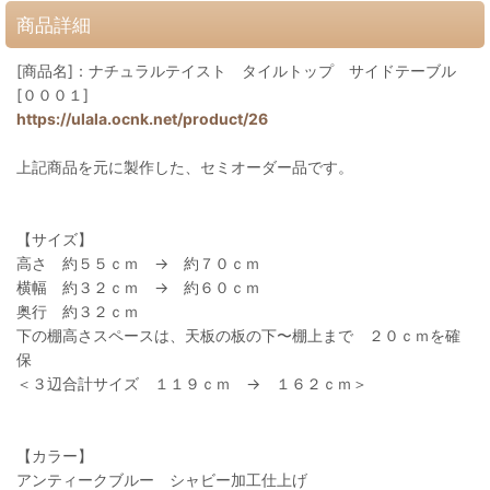
商品詳細
[商品名]：ナチュラルテイスト タイルトップ サイドテーブル
[０００１]
https://ulala.ocnk.net/product/26
上記商品を元に製作した、セミオーダー品です。
【サイズ】
高さ 約５５ｃｍ → 約７０ｃｍ
横幅 約３２ｃｍ → 約６０ｃｍ
奥行 約３２ｃｍ
下の棚高さスペースは、天板の板の下〜棚上まで ２０ｃｍを確
保
＜３辺合計サイズ １１９ｃｍ → １６２ｃｍ＞
【カラー】
アンティークブルー シャビー加工仕上げ