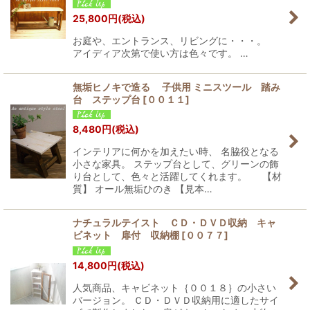
25,800
円
(税込)
お庭や、エントランス、リビングに・・・。
アイディア次第で使い方は色々です。 …
無垢ヒノキで造る 子供用 ミニスツール 踏み
台 ステップ台
[
００１１
]
8,480
円
(税込)
インテリアに何かを加えたい時、 名脇役となる
小さな家具。 ステップ台として、グリーンの飾
り台として、色々と活躍してくれます。 【材
質】 オール無垢ひのき 【見本…
ナチュラルテイスト ＣＤ・ＤＶＤ収納 キャ
ビネット 扉付 収納棚
[
００７７
]
14,800
円
(税込)
人気商品、キャビネット｛００１８｝の小さい
バージョン。 ＣＤ・ＤＶＤ収納用に適したサイ