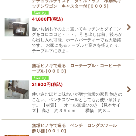
ナチュラルテイスト タイルトップ 移動式キ
ッチンワゴン キャスター付
[
０００５
]
41,800
円
(税込)
熱いお鍋もそのまま置いてキッチンとダイニン
グをコロコロと・・・。 引き出しは前、後ろか
ら出し入れ可能。ホームパーティーでも大活躍
です。 お家にあるテーブルと高さを揃えたり、
テーブル下に収ま…
無垢ヒノキで造る ローテーブル・コーヒーテ
ーブル
[
０００３
]
21,800
円
(税込)
使い込むほどに味わいが増す無垢の家具 飽きの
こない、ベンチスツールとしてもお使い頂けま
す。 【材質】 オール無垢ひのき 【見本サイ
ズ】 高さ 約３５ｃｍ 横幅 約８…
無垢ヒノキで造る ベンチ ロングスツール
飾り棚
[
００１０
]