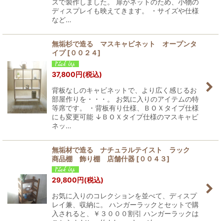
ズで製作しました。 扉がネットのため、小物の
ディスプレイも映えてきます。 ・サイズや仕様
など…
無垢杉で造る マスキャビネット オープンタ
イプ
[
００２４
]
37,800
円
(税込)
背板なしのキャビネットで、より広く感じるお
部屋作りを・・・。 お気に入りのアイテムの特
等席です。 ・背板有り仕様、ＢＯＸタイプ仕様
にも変更可能 ↓ＢＯＸタイプ仕様のマスキャビ
ネッ…
無垢材で造る ナチュラルテイスト ラック
商品棚 飾り棚 店舗什器
[
００４３
]
29,800
円
(税込)
お気に入りのコレクションを並べて、ディスプ
レイ兼、収納に。 ハンガーラックとセットで購
入されると、￥３０００割引 ハンガーラックは