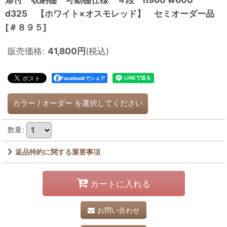
d325 【ホワイト×オスモレッド】 セミオーダー品
[
＃８９５
]
販売価格
:
41,800
円
(税込)
Facebookでシェア
カラー
/
オーダー
を選択してください
数量
:
返品特約に関する重要事項
カートに入れる
お問い合わせ