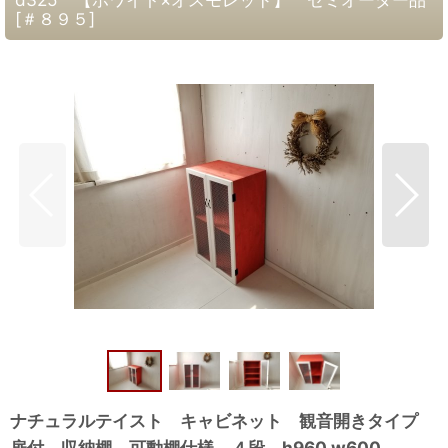
[
＃８９５
]
ナチュラルテイスト キャビネット 観音開きタイプ
扉付 収納棚 可動棚仕様 ４段 h960 w600