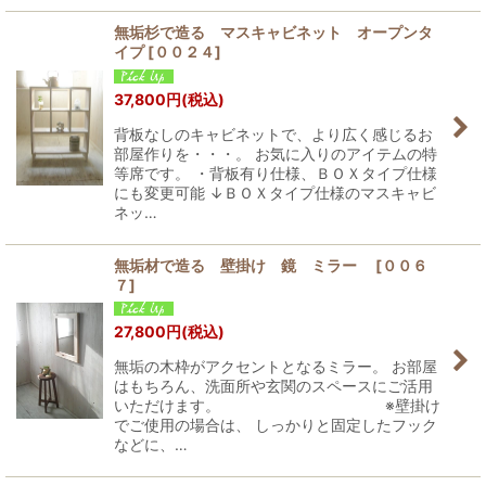
無垢杉で造る マスキャビネット オープンタ
イプ
[
００２４
]
37,800
円
(税込)
背板なしのキャビネットで、より広く感じるお
部屋作りを・・・。 お気に入りのアイテムの特
等席です。 ・背板有り仕様、ＢＯＸタイプ仕様
にも変更可能 ↓ＢＯＸタイプ仕様のマスキャビ
ネッ…
無垢材で造る 壁掛け 鏡 ミラー
[
００６
７
]
27,800
円
(税込)
無垢の木枠がアクセントとなるミラー。 お部屋
はもちろん、洗面所や玄関のスペースにご活用
いただけます。 ※壁掛け
でご使用の場合は、 しっかりと固定したフック
などに、…