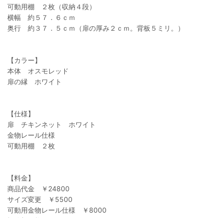
可動用棚 ２枚（収納４段）
横幅 約５７．６ｃｍ
奥行 約３７．５ｃｍ（扉の厚み２ｃｍ。背板５ミリ。）
【カラー】
本体 オスモレッド
扉の縁 ホワイト
【仕様】
扉 チキンネット ホワイト
金物レール仕様
可動用棚 ２枚
【料金】
商品代金 ￥24800
サイズ変更 ￥5500
可動用金物レール仕様 ￥8000