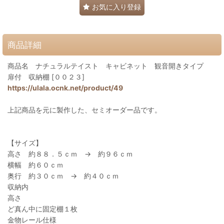
お気に入り登録
商品詳細
商品名 ナチュラルテイスト キャビネット 観音開きタイプ
扉付 収納棚 [００２３]
https://ulala.ocnk.net/product/49
上記商品を元に製作した、セミオーダー品です。
【サイズ】
高さ 約８８．５ｃｍ → 約９６ｃｍ
横幅 約６０ｃｍ
奥行 約３０ｃｍ → 約４０ｃｍ
収納内
高さ
ど真ん中に固定棚１枚
金物レール仕様