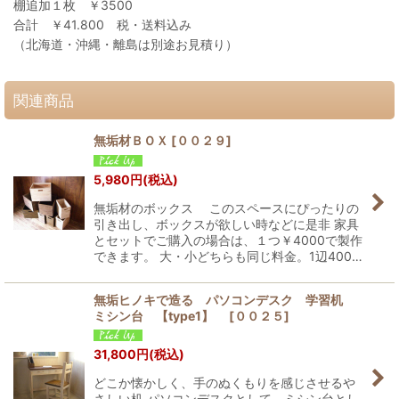
棚追加１枚 ￥3500
合計 ￥41.800 税・送料込み
（北海道・沖縄・離島は別途お見積り）
関連商品
無垢材ＢＯＸ
[
００２９
]
5,980
円
(税込)
無垢材のボックス このスペースにぴったりの
引き出し、ボックスが欲しい時などに是非 家具
とセットでご購入の場合は、１つ￥4000で製作
できます。 大・小どちらも同じ料金。1辺400…
無垢ヒノキで造る パソコンデスク 学習机
ミシン台 【type1】
[
００２５
]
31,800
円
(税込)
どこか懐かしく、手のぬくもりを感じさせるや
さしい机 パソコンデスクとして。ミシン台とし