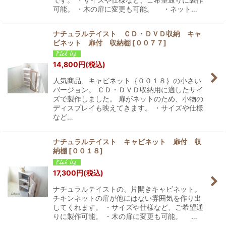
可能。 ・木の扉に変更も可能。 ・ネット…
ナチュラルテイスト ＣＤ・ＤＶＤ収納 キャ
ビネット 扉付 収納棚
[
００７７
]
14,800
円
(税込)
人気商品、キャビネット｛００１８｝の小さい
バージョン。 ＣＤ・ＤＶＤ収納用に適したサイ
ズで製作しました。 扉がネットのため、小物の
ディスプレイも映えてきます。 ・サイズや仕様
など…
ナチュラルテイスト キャビネット 扉付 収
納棚
[
００１８
]
17,300
円
(税込)
ナチュラルテイストの、片開きキャビネット。
チキンネットの扉が他にはない雰囲気を作り出
してくれます。 ・サイズや仕様など、ご希望通
りに製作可能。 ・木の扉に変更も可能。 …