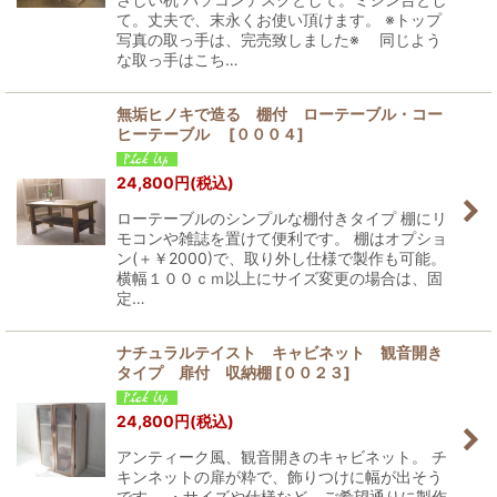
て。丈夫で、末永くお使い頂けます。 ※トップ
写真の取っ手は、完売致しました※ 同じよう
な取っ手はこち…
無垢ヒノキで造る 棚付 ローテーブル・コー
ヒーテーブル
[
０００４
]
24,800
円
(税込)
ローテーブルのシンプルな棚付きタイプ 棚にリ
モコンや雑誌を置けて便利です。 棚はオプショ
ン(＋￥2000)で、取り外し仕様で製作も可能。
横幅１００ｃｍ以上にサイズ変更の場合は、固
定…
ナチュラルテイスト キャビネット 観音開き
タイプ 扉付 収納棚
[
００２３
]
24,800
円
(税込)
アンティーク風、観音開きのキャビネット。 チ
キンネットの扉が粋で、飾りつけに幅が出そう
です。 ・サイズや仕様など、ご希望通りに製作