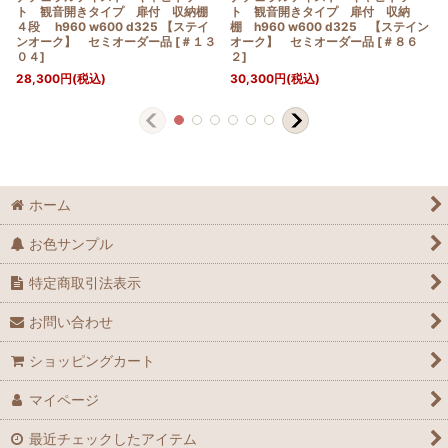
ト 観音開きタイプ 扉付 収納棚
ト 観音開きタイプ 扉付 収納
４段 h960 w600 d325 【ステイ
棚 h960 w600 d325 【ステイン
ンオーク】 セミオーダー品
[
＃１３
オーク】 セミオーダー品
[
＃８６
０４
]
２
]
28,300
円
(税込)
30,300
円
(税込)
ホーム
お色サンプル
特定商取引法表示
お問い合わせ
ショッピングカート
マイページ
最近チェックしたアイテム