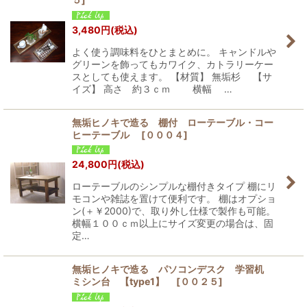
3,480
円
(税込)
よく使う調味料をひとまとめに。 キャンドルや
グリーンを飾ってもカワイク、カトラリーケー
スとしても使えます。 【材質】 無垢杉 【サ
イズ】 高さ 約３ｃｍ 横幅 …
無垢ヒノキで造る 棚付 ローテーブル・コー
ヒーテーブル
[
０００４
]
24,800
円
(税込)
ローテーブルのシンプルな棚付きタイプ 棚にリ
モコンや雑誌を置けて便利です。 棚はオプショ
ン(＋￥2000)で、取り外し仕様で製作も可能。
横幅１００ｃｍ以上にサイズ変更の場合は、固
定…
無垢ヒノキで造る パソコンデスク 学習机
ミシン台 【type1】
[
００２５
]