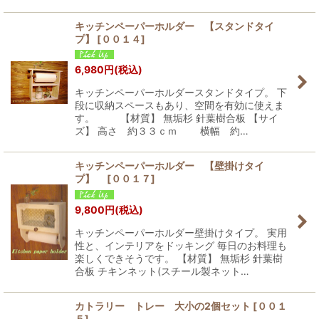
キッチンペーパーホルダー 【スタンドタイ
プ】
[
００１４
]
6,980
円
(税込)
キッチンペーパーホルダースタンドタイプ。 下
段に収納スペースもあり、空間を有効に使えま
す。 【材質】 無垢杉 針葉樹合板 【サイ
ズ】 高さ 約３３ｃｍ 横幅 約…
キッチンペーパーホルダー 【壁掛けタイ
プ】
[
００１７
]
9,800
円
(税込)
キッチンペーパーホルダー壁掛けタイプ。 実用
性と、インテリアをドッキング 毎日のお料理も
楽しくできそうです。 【材質】 無垢杉 針葉樹
合板 チキンネット(スチール製ネット…
カトラリー トレー 大小の2個セット
[
００１
５
]