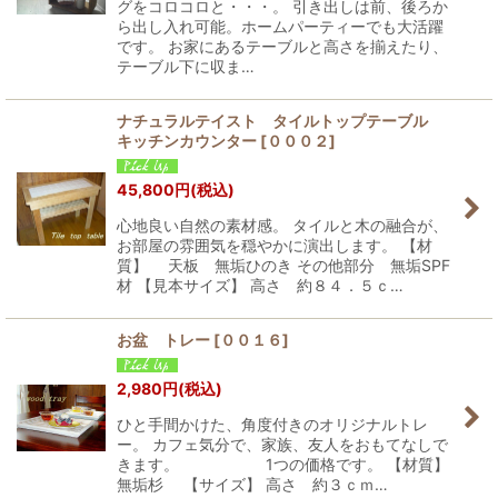
グをコロコロと・・・。 引き出しは前、後ろか
ら出し入れ可能。ホームパーティーでも大活躍
です。 お家にあるテーブルと高さを揃えたり、
テーブル下に収ま…
ナチュラルテイスト タイルトップテーブル
キッチンカウンター
[
０００２
]
45,800
円
(税込)
心地良い自然の素材感。 タイルと木の融合が、
お部屋の雰囲気を穏やかに演出します。 【材
質】 天板 無垢ひのき その他部分 無垢SPF
材 【見本サイズ】 高さ 約８４．５ｃ…
お盆 トレー
[
００１６
]
2,980
円
(税込)
ひと手間かけた、角度付きのオリジナルトレ
ー。 カフェ気分で、家族、友人をおもてなしで
きます。 1つの価格です。 【材質】
無垢杉 【サイズ】 高さ 約３ｃｍ…