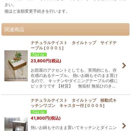
さい。
後ほど金額変更手続きを行います。
関連商品
ナチュラルテイスト タイルトップ サイドテ
ーブル
[
０００１
]
23,800
円
(税込)
お部屋のアクセントとしても、実用的にも、存
在感のあるテーブル。 熱いお鍋もそのまま置け
るので、 キッチンやダイニングテーブルの横に
ピッタリです 【材質】 無垢杉 無垢ひのき…
ナチュラルテイスト タイルトップ 移動式キ
ッチンワゴン キャスター付
[
０００５
]
41,800
円
(税込)
熱いお鍋もそのまま置いてキッチンとダイニン