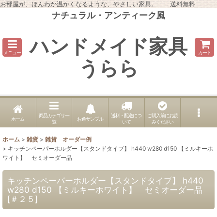
お部屋が、ほんわか温かくなるような、やさしい家具。 送料無料
ナチュラル・アンティーク風
ハンドメイド家具
メニュー
カート
うらら
商品カテゴリ一
送料・配送につ
ご購入前にお読
ホーム
お色サンプル
覧
いて
みください
ホーム
>
雑貨
>
雑貨 オーダー例
>
キッチンペーパーホルダー【スタンドタイプ】 h440 w280 d150 【ミルキーホ
ワイト】 セミオーダー品
キッチンペーパーホルダー【スタンドタイプ】 h440
w280 d150 【ミルキーホワイト】 セミオーダー品
[
＃２５
]