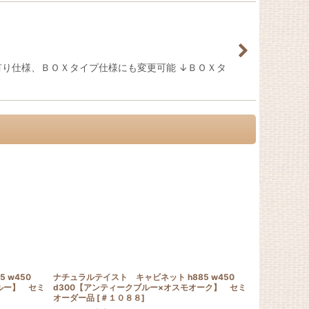
有り仕様、ＢＯＸタイプ仕様にも変更可能 ↓ＢＯＸタ
 w450
ナチュラルテイスト キャビネット h885 w450
ナチュラルテイ
ルー】 セミ
d300【アンティークブルー×オスモオーク】 セミ
d300【ア
オーダー品
[
＃１０８８
]
オーダー品
[