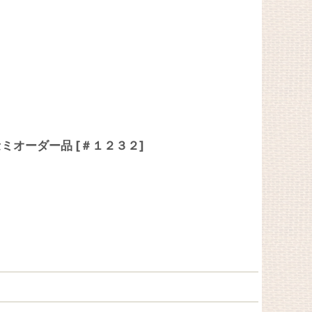
 セミオーダー品
[
＃１２３２
]