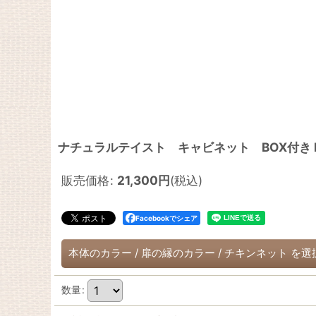
ナチュラルテイスト キャビネット BOX付き h
販売価格
:
21,300
円
(税込)
Facebookでシェア
本体のカラー
/
扉の縁のカラー
/
チキンネット
を選
数量
: