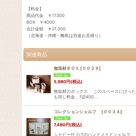
【料金】
商品代金 ￥17300
BOX ￥4000
合計金額 ￥21.300
（北海道・沖縄・離島は別途お見積り）
関連商品
無垢材ＢＯＸ
[
００２９
]
5,980
円
(税込)
無垢材のボックス このスペースにぴったり
も同じ料金。1辺400…
コレクションシェルフ
[
００３４
]
7,480
円
(税込)
シャビー仕上げのハンドメイドシェルフ。 