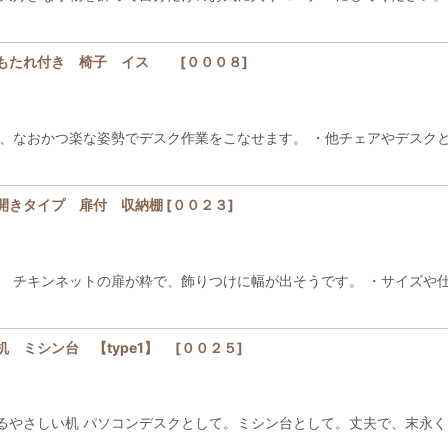
背もたれ付き 椅子 イス
[
０００８
]
なおかつ楽な姿勢でデスク作業をこなせます。 ・他チェアやデスクと同
開きタイプ 扉付 収納棚
[
００２３
]
。 チキンネットの扉が粋で、飾りつけに幅が出そうです。 ・サイズや
 ミシン台 【type1】
[
００２５
]
るやさしい机 パソコンデスクとして。ミシン台として。丈夫で、末永く