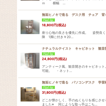
ｍ 横幅 …
無垢ヒノキで造る デスク用 チェア 
18,800
円
(税込)
座り心地の良さを優先に作成。 姿勢良く、
降 1脚に付き￥20…
ナチュラルテイスト キャビネット 観音
24,800
円
(税込)
アンティーク風、観音開きのキャビネット
可能。 ・ネット…
無垢ヒノキで造る パソコンデスク 学習机
31,800
円
(税込)
どこか懐かしく、手のぬくもりを感じさせ
ました※ 同じような取っ手はこち…