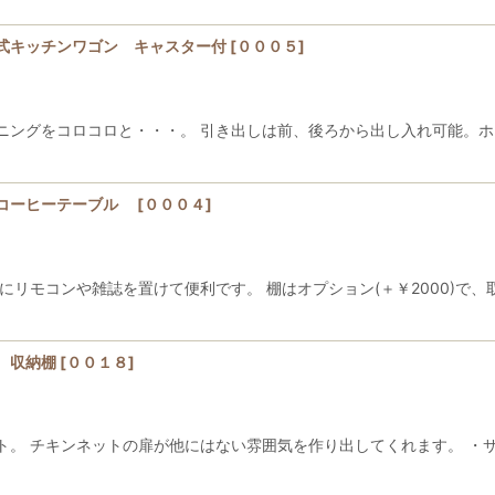
式キッチンワゴン キャスター付
[
０００５
]
ニングをコロコロと・・・。 引き出しは前、後ろから出し入れ可能。ホ
・コーヒーテーブル
[
０００４
]
にリモコンや雑誌を置けて便利です。 棚はオプション(＋￥2000)で
 収納棚
[
００１８
]
ト。 チキンネットの扉が他にはない雰囲気を作り出してくれます。 ・