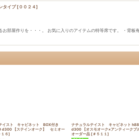
ンタイプ
[
００２４
]
るお部屋作りを・・・。 お気に入りのアイテムの特等席です。 ・背板
テイスト キャビネット BOX付き
ナチュラルテイスト キャビネット h885
450 d300 【ステインオーク】 セミオー
d300 【オスモオーク×アンティークブ
９１６
]
オーダー品
[
＃５１１
]