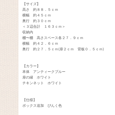
【サイズ】
高さ 約８８．５ｃｍ
横幅 約４５ｃｍ
奥行 約３０ｃｍ
＜３辺合計 １６３ｃｍ＞
収納内
棚〜棚 高さスペース各２７．９ｃｍ
横幅 約４２．６ｃｍ
奥行 約２７．５ｃｍ(扉２ｃｍ 背板０．５ｃｍ)
【カラー】
本体 アンティークブルー
扉の縁 ホワイト
チキンネット ホワイト
【仕様】
ボックス追加 ぴんく色