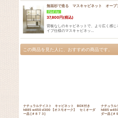
無垢杉で造る マスキャビネット オープ
37,800
円
(税込)
背板なしのキャビネットで、より広く感じ
イプ仕様のマスキャビネッ…
この商品を見た人に、おすすめの商品です。
ナチュラルテイスト キャビネット BOX付き
ナチュラル
h885 w450 d300 【オスモオーク】 セミオーダ
h885 w
ー品
[
＃８７３
]
ダー品
[
＃